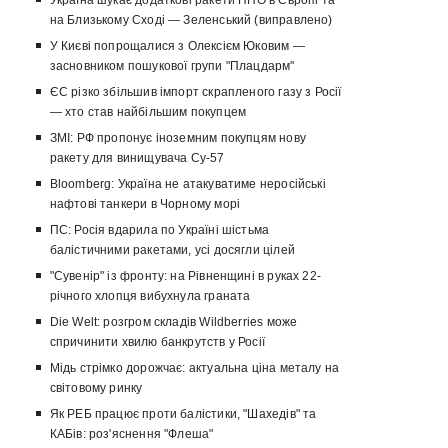
Україна шукає додаткові ракети ППО в Європі та
на Близькому Сході — Зеленський (виправлено)
У Києві попрощалися з Олексієм Юковим —
засновником пошукової групи "Плацдарм"
ЄС різко збільшив імпорт скрапленого газу з Росії
— хто став найбільшим покупцем
ЗМІ: РФ пропонує іноземним покупцям нову
ракету для винищувача Су-57
Bloomberg: Україна не атакуватиме неросійські
нафтові танкери в Чорному морі
ПС: Росія вдарила по Україні шістьма
балістичними ракетами, усі досягли цілей
"Сувенір" із фронту: на Рівненщині в руках 22-
річного хлопця вибухнула граната
Die Welt: розгром складів Wildberries може
спричинити хвилю банкрутств у Росії
Мідь стрімко дорожчає: актуальна ціна металу на
світовому ринку
Як РЕБ працює проти балістики, "Шахедів" та
КАБів: роз'яснення "Флеша"