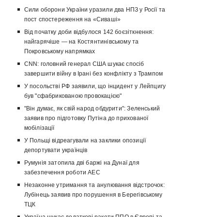
Сили оборони України уразили два НПЗ у Росії та
пост спостереження на «Сиваші»
Від початку доби відбулося 142 боєзіткнення:
найгарячіше — на Костянтинівському та
Покровському напрямках
CNN: головний генерал США шукає спосіб
завершити війну в Ірані без конфлікту з Трампом
У посольстві РФ заявили, що інцидент у Лейпцигу
був "сфабрикованою провокацією"
"Він думає, як свій народ обдурити": Зеленський
заявив про підготовку Путіна до прихованої
мобілізації
У Польщі відреагували на заклики опозиції
депортувати українців
Румунія затопила дві баржі на Дунаї для
забезпечення роботи АЕС
Незаконне утримання та анулювання відстрочок:
Лубінець заявив про порушення в Берегівському
ТЦК