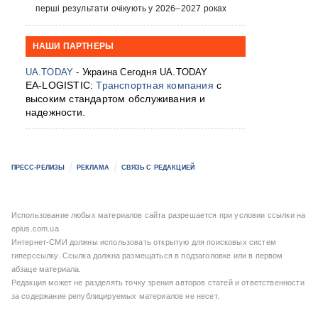
перші результати очікують у 2026–2027 роках
НАШИ ПАРТНЕРЫ
UA.TODAY
- Украина Сегодня UA.TODAY
EA-LOGISTIC:
Транспортная компания
с
высоким стандартом обслуживания и
надежности.
ПРЕСС-РЕЛИЗЫ
РЕКЛАМА
СВЯЗЬ С РЕДАКЦИЕЙ
Использование любых материалов сайта разрешается при условии ссылки на
eplus.com.ua
Интернет-СМИ должны использовать открытую для поисковых систем
гиперссылку. Ссылка должна размещаться в подзаголовке или в первом
абзаце материала.
Редакция может не разделять точку зрения авторов статей и ответственности
за содержание републицируемых материалов не несет.