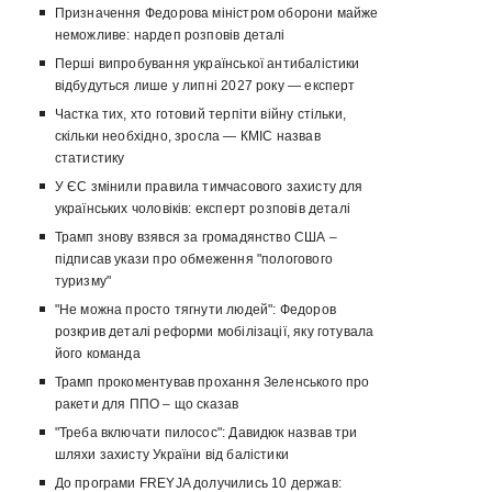
Призначення Федорова міністром оборони майже
неможливе: нардеп розповів деталі
Перші випробування української антибалістики
відбудуться лише у липні 2027 року — експерт
Частка тих, хто готовий терпіти війну стільки,
скільки необхідно, зросла — КМІС назвав
статистику
У ЄС змінили правила тимчасового захисту для
українських чоловіків: експерт розповів деталі
Трамп знову взявся за громадянство США –
підписав укази про обмеження "пологового
туризму"
"Не можна просто тягнути людей": Федоров
розкрив деталі реформи мобілізації, яку готувала
його команда
Трамп прокоментував прохання Зеленського про
ракети для ППО – що сказав
"Треба включати пилосос": Давидюк назвав три
шляхи захисту України від балістики
До програми FREYJA долучились 10 держав: