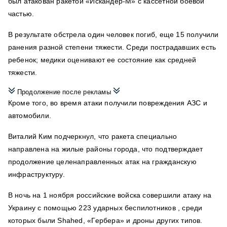
был атакован ракетой «Искандер-М» с кассетной боевой
частью.
В результате обстрела один человек погиб, еще 15 получили
ранения разной степени тяжести. Среди пострадавших есть
ребенок; медики оценивают ее состояние как средней
тяжести.
Продолжение после рекламы
Кроме того, во время атаки получили повреждения АЗС и
автомобили.
Виталий Ким подчеркнул, что ракета специально
направлена на жилые районы города, что подтверждает
продолжение целенаправленных атак на гражданскую
инфраструктуру.
В ночь на 1 ноября российские войска совершили атаку на
Украину с помощью 223 ударных беспилотников , среди
которых были Shahed, «Гербера» и дроны других типов.