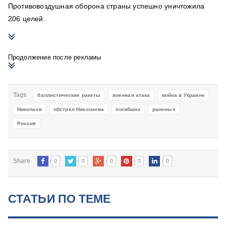
Противовоздушная оборона страны успешно уничтожила
206 целей.
Продолжение после рекламы
Tags
баллистические ракеты
военная атака
война в Украине
Николаев
обстрел Николаева
погибшие
раненые
Россия
0
0
0
0
0
Share
СТАТЬИ ПО ТЕМЕ