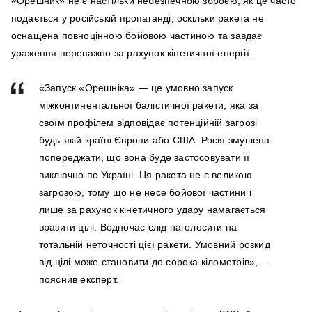
«Орешник» не є настільки небезпечною зброєю, як це часто
подається у російській пропаганді, оскільки ракета не
оснащена повноцінною бойовою частиною та завдає
ураження переважно за рахунок кінетичної енергії.
«Запуск «Орешніка» — це умовно запуск
міжконтинентальної балістичної ракети, яка за
своїм профілем відповідає потенційній загрозі
будь-якій країні Європи або США. Росія змушена
попереджати, що вона буде застосовувати її
виключно по Україні. Ця ракета не є великою
загрозою, тому що не несе бойової частини і
лише за рахунок кінетичного удару намагається
вразити цілі. Водночас слід наголосити на
тотальній неточності цієї ракети. Умовний розкид
від цілі може становити до сорока кілометрів», —
пояснив експерт.