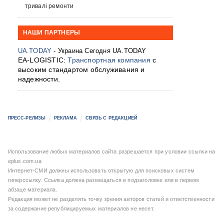
тривалі ремонти
НАШИ ПАРТНЕРЫ
UA.TODAY
- Украина Сегодня UA.TODAY
EA-LOGISTIC:
Транспортная компания
с
высоким стандартом обслуживания и
надежности.
ПРЕСС-РЕЛИЗЫ
РЕКЛАМА
СВЯЗЬ С РЕДАКЦИЕЙ
Использование любых материалов сайта разрешается при условии ссылки на
eplus.com.ua
Интернет-СМИ должны использовать открытую для поисковых систем
гиперссылку. Ссылка должна размещаться в подзаголовке или в первом
абзаце материала.
Редакция может не разделять точку зрения авторов статей и ответственности
за содержание републицируемых материалов не несет.