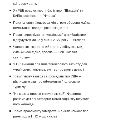
світовому ринку
Як РЕБ працює проти балістики, "Шахедів" та
КАБів: роз'яснення "Флеша"
Призначення Федорова міністром оборони майже
неможливе: нардеп розповів деталі
Перші випробування української антибалістики
відбудуться лише у липні 2027 року — експерт
Частка тих, хто готовий терпіти війну стільки,
скільки необхідно, зросла — КМІС назвав
статистику
У ЄС змінили правила тимчасового захисту для
українських чоловіків: експерт розповів деталі
Трамп знову взявся за громадянство США –
підписав укази про обмеження "пологового
туризму"
"Не можна просто тягнути людей": Федоров
розкрив деталі реформи мобілізації, яку готувала
його команда
Трамп прокоментував прохання Зеленського про
ракети для ППО – що сказав