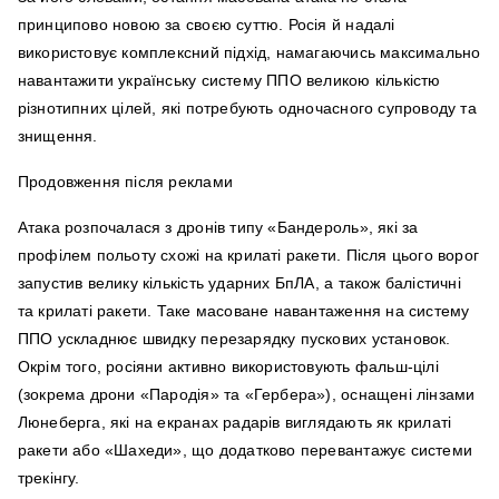
принципово новою за своєю суттю. Росія й надалі
використовує комплексний підхід, намагаючись максимально
навантажити українську систему ППО великою кількістю
різнотипних цілей, які потребують одночасного супроводу та
знищення.
Продовження після реклами
Атака розпочалася з дронів типу «Бандероль», які за
профілем польоту схожі на крилаті ракети. Після цього ворог
запустив велику кількість ударних БпЛА, а також балістичні
та крилаті ракети. Таке масоване навантаження на систему
ППО ускладнює швидку перезарядку пускових установок.
Окрім того, росіяни активно використовують фальш-цілі
(зокрема дрони «Пародія» та «Гербера»), оснащені лінзами
Люнеберга, які на екранах радарів виглядають як крилаті
ракети або «Шахеди», що додатково перевантажує системи
трекінгу.