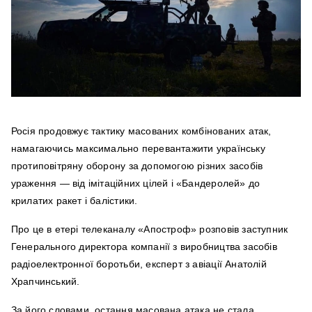
Росія продовжує тактику масованих комбінованих атак,
намагаючись максимально перевантажити українську
протиповітряну оборону за допомогою різних засобів
ураження — від імітаційних цілей і «Бандеролей» до
крилатих ракет і балістики.
Про це в етері телеканалу «Апостроф» розповів заступник
Генерального директора компанії з виробництва засобів
радіоелектронної боротьби, експерт з авіації Анатолій
Храпчинський.
За його словами, остання масована атака не стала