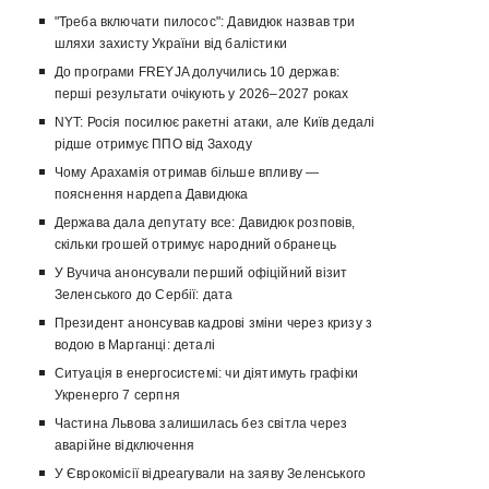
"Треба включати пилосос": Давидюк назвав три
шляхи захисту України від балістики
До програми FREYJA долучились 10 держав:
перші результати очікують у 2026–2027 роках
NYT: Росія посилює ракетні атаки, але Київ дедалі
рідше отримує ППО від Заходу
Чому Арахамія отримав більше впливу —
пояснення нардепа Давидюка
Держава дала депутату все: Давидюк розповів,
скільки грошей отримує народний обранець
У Вучича анонсували перший офіційний візит
Зеленського до Сербії: дата
Президент анонсував кадрові зміни через кризу з
водою в Марганці: деталі
Ситуація в енергосистемі: чи діятимуть графіки
Укренерго 7 серпня
Частина Львова залишилась без світла через
аварійне відключення
У Єврокомісії відреагували на заяву Зеленського