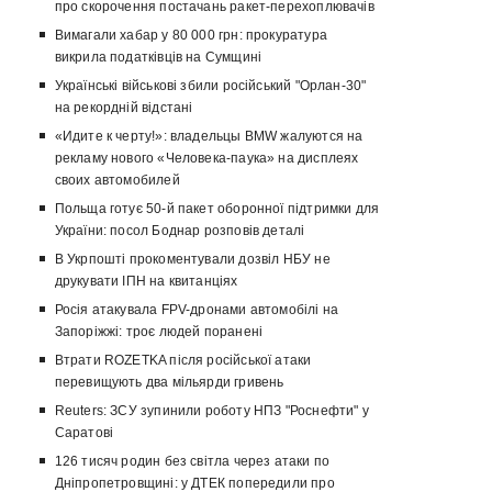
про скорочення постачань ракет-перехоплювачів
Вимагали хабар у 80 000 грн: прокуратура
викрила податківців на Сумщині
Українські військові збили російський "Орлан-30"
на рекордній відстані
«Идите к черту!»: владельцы BMW жалуются на
рекламу нового «Человека-паука» на дисплеях
своих автомобилей
Польща готує 50-й пакет оборонної підтримки для
України: посол Боднар розповів деталі
В Укрпошті прокоментували дозвіл НБУ не
друкувати ІПН на квитанціях
Росія атакувала FPV-дронами автомобілі на
Запоріжжі: троє людей поранені
Втрати ROZETKA після російської атаки
перевищують два мільярди гривень
Reuters: ЗСУ зупинили роботу НПЗ "Роснефти" у
Саратові
126 тисяч родин без світла через атаки по
Дніпропетровщині: у ДТЕК попередили про