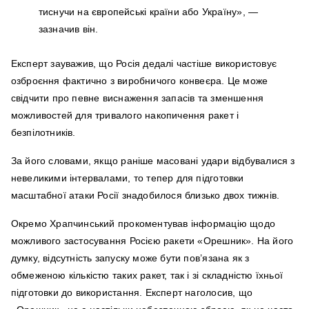
тиснучи на європейські країни або Україну», —
зазначив він.
Експерт зауважив, що Росія дедалі частіше використовує
озброєння фактично з виробничого конвеєра. Це може
свідчити про певне виснаження запасів та зменшення
можливостей для тривалого накопичення ракет і
безпілотників.
За його словами, якщо раніше масовані удари відбувалися з
невеликими інтервалами, то тепер для підготовки
масштабної атаки Росії знадобилося близько двох тижнів.
Окремо Храпчинський прокоментував інформацію щодо
можливого застосування Росією ракети «Орешник». На його
думку, відсутність запуску може бути пов’язана як з
обмеженою кількістю таких ракет, так і зі складністю їхньої
підготовки до використання. Експерт наголосив, що