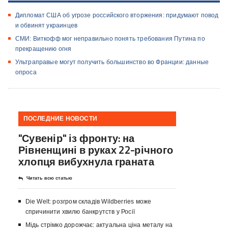
Дипломат США об угрозе российского вторжения: придумают повод
и обвинят украинцев
СМИ: Виткофф мог неправильно понять требования Путина по
прекращению огня
Ультраправые могут получить большинство во Франции: данные
опроса
ПОСЛЕДНИЕ НОВОСТИ
"Сувенір" із фронту: на
Рівненщині в руках 22-річного
хлопця вибухнула граната
Читать всю статью
Die Welt: розгром складів Wildberries може
спричинити хвилю банкрутств у Росії
Мідь стрімко дорожчає: актуальна ціна металу на