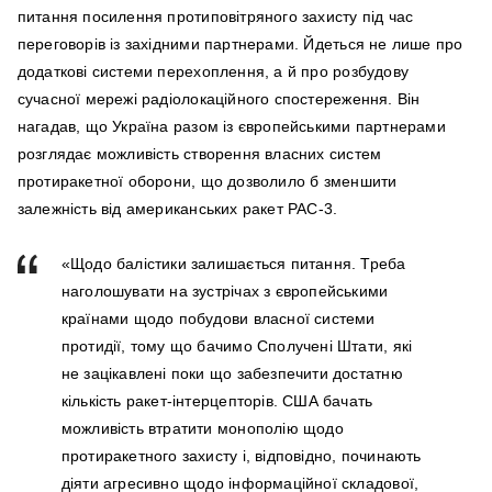
питання посилення протиповітряного захисту під час
переговорів із західними партнерами. Йдеться не лише про
додаткові системи перехоплення, а й про розбудову
сучасної мережі радіолокаційного спостереження. Він
нагадав, що Україна разом із європейськими партнерами
розглядає можливість створення власних систем
протиракетної оборони, що дозволило б зменшити
залежність від американських ракет PAC-3.
«Щодо балістики залишається питання. Треба
наголошувати на зустрічах з європейськими
країнами щодо побудови власної системи
протидії, тому що бачимо Сполучені Штати, які
не зацікавлені поки що забезпечити достатню
кількість ракет-інтерцепторів. США бачать
можливість втратити монополію щодо
протиракетного захисту і, відповідно, починають
діяти агресивно щодо інформаційної складової,