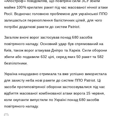
«Апостроф» повідомляв, що повітряні сили ЗСУ збили
майже 100% крилатих ракет під час масованої нічної атаки
Росії. Водночас головною проблемою для української ППО
залишається перехоплення балістичних цілей, для чого
потрібні додаткові ракети до систем Patriot.
Загалом вночі ворог застосував понад 680 засобів
повітряного нападу. Основний удар був спрямований на
Київ, також ворог атакував Дніпро та Харків. Сили оборони
збили або подавили 632 цілі, серед яких 50 ракет та 582
безпілотники.
Україна нещодавно отримала та вже успішно використала
для захисту неба нові ракети до систем ППО Patriot. Ці
засоби протиповітряної оборони застосовувалися під час
відбиття масованої комбінованої атаки ворога 15 червня,
коли окупанти випустили по Україні понад 680 засобів
повітряного нападу.