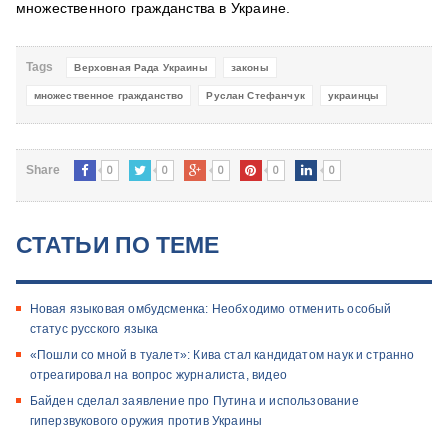
множественного гражданства в Украине.
Tags
Верховная Рада Украины
законы
множественное гражданство
Руслан Стефанчук
украинцы
0
0
0
0
0
Share
СТАТЬИ ПО ТЕМЕ
Новая языковая омбудсменка: Необходимо отменить особый
статус русского языка
«Пошли со мной в туалет»: Кива стал кандидатом наук и странно
отреагировал на вопрос журналиста, видео
Байден сделал заявление про Путина и использование
гиперзвукового оружия против Украины