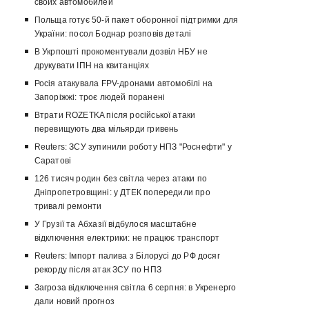
своих автомобилей
Польща готує 50-й пакет оборонної підтримки для
України: посол Боднар розповів деталі
В Укрпошті прокоментували дозвіл НБУ не
друкувати ІПН на квитанціях
Росія атакувала FPV-дронами автомобілі на
Запоріжжі: троє людей поранені
Втрати ROZETKA після російської атаки
перевищують два мільярди гривень
Reuters: ЗСУ зупинили роботу НПЗ "Роснефти" у
Саратові
126 тисяч родин без світла через атаки по
Дніпропетровщині: у ДТЕК попередили про
тривалі ремонти
У Грузії та Абхазії відбулося масштабне
відключення електрики: не працює транспорт
Reuters: Імпорт палива з Білорусі до РФ досяг
рекорду після атак ЗСУ по НПЗ
Загроза відключення світла 6 серпня: в Укренерго
дали новий прогноз