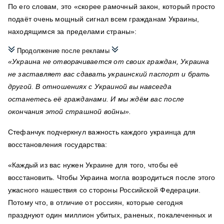
По его словам, это «скорее рамочный закон, который просто
подаёт очень мощный сигнал всем гражданам Украины,
находящимся за пределами страны»:
Продолжение после рекламы
«Украина не отворачивается от своих граждан, Украина
не заставляет вас сдавать украинский паспорт и брать
другой. В отношениях с Украиной вы навсегда
останетесь её гражданами. И мы ждём вас после
окончания этой страшной войны».
Стефанчук подчеркнул важность каждого украинца для
восстановления государства:
«Каждый из вас нужен Украине для того, чтобы её
восстановить. Чтобы Украина могла возродиться после этого
ужасного нашествия со стороны Российской Федерации.
Потому что, в отличие от россиян, которые сегодня
празднуют один миллион убитых, раненых, покалеченных и