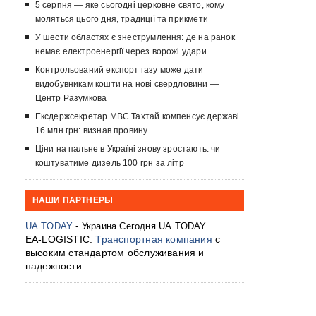
5 серпня — яке сьогодні церковне свято, кому
моляться цього дня, традиції та прикмети
У шести областях є знеструмлення: де на ранок
немає електроенергії через ворожі удари
Контрольований експорт газу може дати
видобувникам кошти на нові свердловини —
Центр Разумкова
Ексдержсекретар МВС Тахтай компенсує державі
16 млн грн: визнав провину
Ціни на пальне в Україні знову зростають: чи
коштуватиме дизель 100 грн за літр
НАШИ ПАРТНЕРЫ
UA.TODAY
- Украина Сегодня UA.TODAY
EA-LOGISTIC:
Транспортная компания
с
высоким стандартом обслуживания и
надежности.