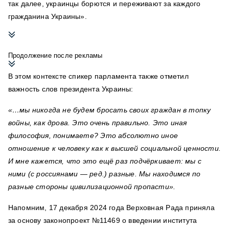
так далее, украинцы борются и переживают за каждого
гражданина Украины».
Продолжение после рекламы
В этом контексте спикер парламента также отметил
важность слов президента Украины:
«…мы никогда не будем бросать своих граждан в топку
войны, как дрова. Это очень правильно. Это иная
философия, понимаете? Это абсолютно иное
отношение к человеку как к высшей социальной ценности.
И мне кажется, что это ещё раз подчёркивает: мы с
ними (с россиянами — ред.) разные. Мы находимся по
разные стороны цивилизационной пропасти».
Напомним, 17 декабря 2024 года Верховная Рада приняла
за основу законопроект №11469 о введении института