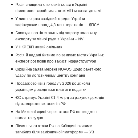
Росія знищила ключовий склад в Україні
німецького виробника автохімії і мастил: деталі
У липні через західний кордон України
зафіксували понад 4,3 млн перетинів — ДПСУ
Блокада портів ставить під загрозу половину
експорту залізної руди з України – NV
У НКРЕКП новий очільник
Росія й надалі битиме по великих містах України:
експерт розповів про захист інфраструктури
Офіційна заява мережі NOVUS щодо ракетного
удару по логістичному центру компанії
Продаж овочів із городу у 2026 році: коли
українцям доведеться платити податки
ЄС спрямує Україні €1,4 млрд за рахунок доходів
від заморожених активів РФ
На Миколаївщині через атаки РФ пошкоджені
школа та судно
Після нічної атаки РФ на Київщині виявили
загиблих біля залізничної платформи — УЗ