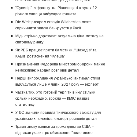
балістичними ракетами, усі досягли цілей
"Сувенір" із фронту: на Рівненщині в руках 22-
річного хлопця вибухнула граната
Die Welt: розгром складів Wildberries може
спричинити хвилю банкрутств у Росії
Мідь стрімко дорожчає: актуальна ціна металу на
світовому ринку
Як РЕБ працює проти балістики, "Шахедів" та
КАБів: роз'яснення "Флеша"
Призначення Федорова міністром оборони майже
неможливе: нардеп розповів деталі
Перші випробування української антибалістики
відбудуться лише у липні 2027 року — експерт
Частка тих, хто готовий терпіти війну стільки,
скільки необхідно, зросла — КМІС назвав
статистику
У ЄС змінили правила тимчасового захисту для
українських чоловіків: експерт розповів деталі
Трамп знову взявся за громадянство США –
підписав укази про обмеження "пологового