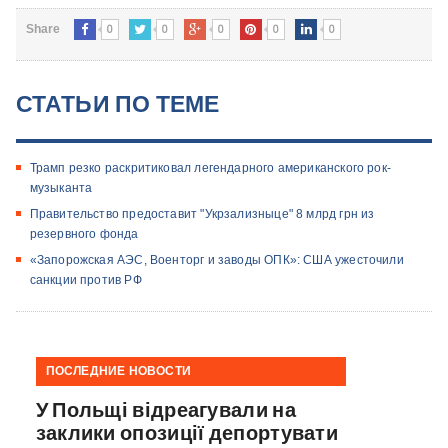
0
0
0
0
0
Share
СТАТЬИ ПО ТЕМЕ
Трамп резко раскритиковал легендарного американского рок-
музыканта
Правительство предоставит "Укрзализныце" 8 млрд грн из
резервного фонда
«Запорожская АЭС, Военторг и заводы ОПК»: США ужесточили
санкции против РФ
ПОСЛЕДНИЕ НОВОСТИ
У Польщі відреагували на
заклики опозиції депортувати