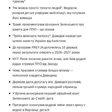
туризму"
"Не можна просто тягнути людей": Федоров
розкрив деталі реформи мобілізації, яку готувала
його команда
Трамп прокоментував прохання Зеленського про
ракети для ППО – що сказав
"Треба включати пилосос": Давидюк назвав три
шляхи захисту України від балістики
До програми FREYJA долучились 10 держав:
перші результати очікують у 2026–2027 роках
NYT: Росія посилює ракетні атаки, але Київ дедалі
рідше отримує ППО від Заходу
Чому Арахамія отримав більше впливу —
пояснення нардепа Давидюка
Держава дала депутату все: Давидюк розповів,
скільки грошей отримує народний обранець
У Вучича анонсували перший офіційний візит
Зеленського до Сербії: дата
Президент анонсував кадрові зміни через кризу з
водою в Марганці: деталі