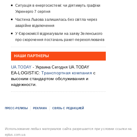
Ситуація в енергосистемі: чи діятимуть графіки
Укренерго 7 серпня
Частина Львова залишилась без світла через
аварійне відключення
У Єврокомісії відреагували на заяву Зеленського
про скорочення постачань ракет-перехоплювачів
НАШИ ПАРТНЕРЫ
UA.TODAY
- Украина Сегодня UA.TODAY
EA-LOGISTIC:
Транспортная компания
с
высоким стандартом обслуживания и
надежности.
ПРЕСС-РЕЛИЗЫ
РЕКЛАМА
СВЯЗЬ С РЕДАКЦИЕЙ
Использование любых материалов сайта разрешается при условии ссылки на
eplus.com.ua