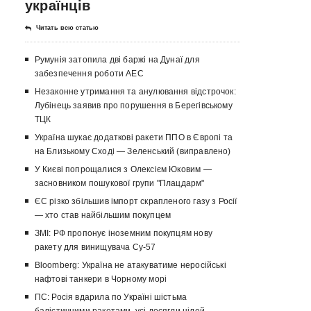
українців
Читать всю статью
Румунія затопила дві баржі на Дунаї для
забезпечення роботи АЕС
Незаконне утримання та анулювання відстрочок:
Лубінець заявив про порушення в Берегівському
ТЦК
Україна шукає додаткові ракети ППО в Європі та
на Близькому Сході — Зеленський (виправлено)
У Києві попрощалися з Олексієм Юковим —
засновником пошукової групи "Плацдарм"
ЄС різко збільшив імпорт скрапленого газу з Росії
— хто став найбільшим покупцем
ЗМІ: РФ пропонує іноземним покупцям нову
ракету для винищувача Су-57
Bloomberg: Україна не атакуватиме неросійські
нафтові танкери в Чорному морі
ПС: Росія вдарила по Україні шістьма