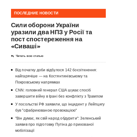
ПОСЛЕДНИЕ НОВОСТИ
Сили оборони України
уразили два НПЗ у Росії та
пост спостереження на
«Сиваші»
Читать всю статью
Від початку доби відбулося 142 боєзіткнення:
найгарячіше — на Костянтинівському та
Покровському напрямках
CNN: головний генерал США шукає спосіб
завершити війну в Ірані без конфлікту з Трампом
У посольстві РФ заявили, що інцидент у Лейпцигу
був "сфабрикованою провокацією"
"Він думає, як свій народ обдурити": Зеленський
заявив про підготовку Путіна до прихованої
мобілізації