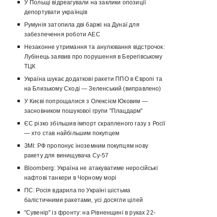
У Польщі відреагували на заклики опозиції
депортувати українців
Румунія затопила дві баржі на Дунаї для
забезпечення роботи АЕС
Незаконне утримання та анулювання відстрочок:
Лубінець заявив про порушення в Берегівському
ТЦК
Україна шукає додаткові ракети ППО в Європі та
на Близькому Сході — Зеленський (виправлено)
У Києві попрощалися з Олексієм Юковим —
засновником пошукової групи "Плацдарм"
ЄС різко збільшив імпорт скрапленого газу з Росії
— хто став найбільшим покупцем
ЗМІ: РФ пропонує іноземним покупцям нову
ракету для винищувача Су-57
Bloomberg: Україна не атакуватиме неросійські
нафтові танкери в Чорному морі
ПС: Росія вдарила по Україні шістьма
балістичними ракетами, усі досягли цілей
"Сувенір" із фронту: на Рівненщині в руках 22-