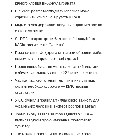
річного хлопця вибухнула граната
Die Welt: розгром складів Wildberries може
спричинити хвилю банкрутств у Росії
Мідь стрімко дорожчає: актуальна ціна металу на
світовому ринку
Як РЕБ працює проти балістики, "Шахедів" та
КАБів: роз'яснення "Флеша"
Призначення Федорова міністром оборони майже
неможливе: нардеп розповів деталі
Перші випробування української антибалістики
відбудуться лише у липні 2027 року — експерт
Частка тих, хто готовий терпіти війну стільки,
скільки необхідно, зросла — КМІС назвав
статистику
У ЄС змінили правила тимчасового захисту для
українських чоловіків: експерт розповів деталі
Трамп знову взявся за громадянство США –
підписав укази про обмеження "пологового
туризму"
"Не можна просто тягнути людей": Федоров