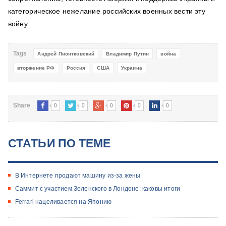
категорическое нежелание российских военных вести эту
войну.
Tags
Андрей Пионтковский
Владимир Путин
война
вторжение РФ
Россия
США
Украина
0
0
0
0
0
Share
СТАТЬИ ПО ТЕМЕ
В Интернете продают машину из-за жены
Саммит с участием Зеленского в Лондоне: каковы итоги
Ferrari нацеливается на Японию