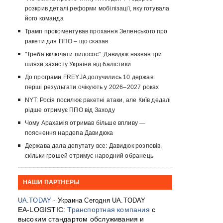
розкрив деталі реформи мобілізації, яку готувала
його команда
Трамп прокоментував прохання Зеленського про
ракети для ППО – що сказав
"Треба включати пилосос": Давидюк назвав три
шляхи захисту України від балістики
До програми FREYJA долучились 10 держав:
перші результати очікують у 2026–2027 роках
NYT: Росія посилює ракетні атаки, але Київ дедалі
рідше отримує ППО від Заходу
Чому Арахамія отримав більше впливу —
пояснення нардепа Давидюка
Держава дала депутату все: Давидюк розповів,
скільки грошей отримує народний обранець
НАШИ ПАРТНЕРЫ
UA.TODAY
- Украина Сегодня UA.TODAY
EA-LOGISTIC:
Транспортная компания
с
высоким стандартом обслуживания и