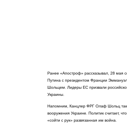
Ранее «Апостроф» рассказывал,
28 мая 
Путина с президентом Франции Эмману
Шольцем. Лидеры ЕС
призвали российско
Украины.
Напомним,
Канцлер ФРГ Олаф
Шольц так
вооружения Украине
. Политик считает, ч
«сойти с рук» развязанная им война.