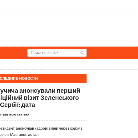
СЛЕДНИЕ НОВОСТИ
Вучича анонсували перший
іційний візит Зеленського
Сербії: дата
итать всю статью
езидент анонсував кадрові зміни через кризу з
дою в Марганці: деталі