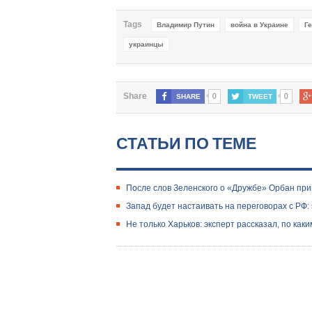
Tags
Владимир Путин
война в Украине
Г
украинцы
0
0
Share
SHARE
TWEET
СТАТЬИ ПО ТЕМЕ
После слов Зеленского о «Дружбе» Орбан пр
Запад будет настаивать на переговорах с РФ:
Не только Харьков: эксперт рассказал, по ка