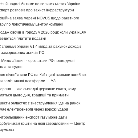
сія й надалі битиме по великих містах України:
сперт розповів про захист інфраструктури
іційна заява мережі NOVUS щодо ракетного
ару по логістичному центру компанії
одаж овочів із городу у 2026 році: коли українцям
ведеться платити податки
 спрямує Україні €1,4 млрд за рахунок доходів
д заморожених активів РФ
 Миколаївщині через атаки РФ пошкоджені
ола та судно
сля нічної атаки РФ на Київщині виявили загиблих
ля залізничної платформи — УЗ
серпня — яке сьогодні церковне свято, кому
ляться цього дня, традиції та прикмети
шести областях є знеструмлення: де на ранок
має електроенергії через ворожі удари
нтрольований експорт газу може дати
добувникам кошти на нові свердловини — Центр
зумкова