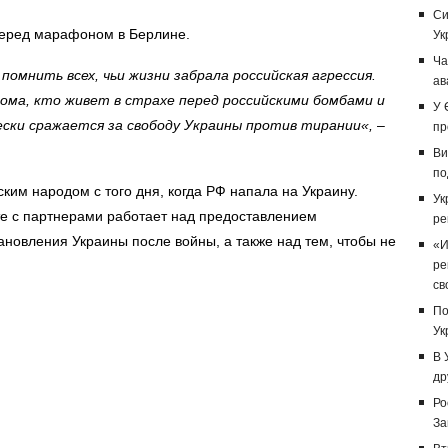
Си
еред марафоном в Берлине.
Ук
Ча
омнить всех, чьи жизни забрала российская агрессия.
ав
дома, кто живет в страхе перед российскими бомбами и
У 
ески сражается за свободу Украины против тирании
«,
–
пр
Ви
по
ким народом с того дня, когда РФ напала на Украину.
Ук
те с партнерами работает над
предоставлением
ре
новления Украины после войны, а также над тем, чтобы не
«И
ре
св
По
Ук
В 
др
Ро
За