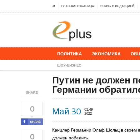
ГЛАВНАЯ СТРАНИЦА
СВЯЗЬ С РЕДАКЦИЕЙ
ПОЛИТИКА
ЭКОНОМИКА
ОБ
ШОУ-БИЗНЕС
Путин не должен п
Германии обратилс
SHARE
0
Май 30
02:49
2022
SHARE
Канцлер Германии Олаф Шольц
в своем
0
должен победить.