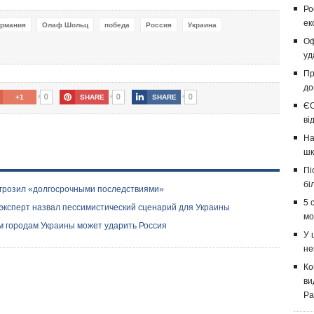
Ро
ек
ермания
Олаф Шольц
победа
Россия
Украина
Оф
уд
Пр
до
0
0
0
+1
SHARE
SHARE
ЄС
ві
На
шк
Пі
бі
игрозил «долгосрочными последствиями»
5 
 эксперт назвал пессимистический сценарий для Украины
мо
ким городам Украины может ударить Россия
У 
не
Ко
ви
Ра