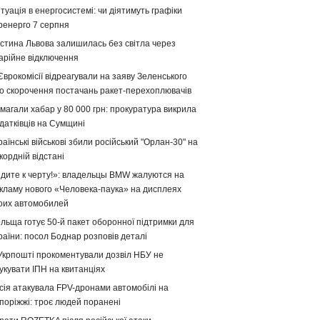
туація в енергосистемі: чи діятимуть графіки
ренерго 7 серпня
стина Львова залишилась без світла через
арійне відключення
Єврокомісії відреагували на заяву Зеленського
о скорочення постачань ракет-перехоплювачів
магали хабар у 80 000 грн: прокуратура викрила
датківців на Сумщині
раїнські військові збили російський "Орлан-30" на
кордній відстані
дите к черту!»: владельцы BMW жалуются на
кламу нового «Человека-паука» на дисплеях
оих автомобилей
льща готує 50-й пакет оборонної підтримки для
раїни: посол Боднар розповів деталі
Укрпошті прокоментували дозвіл НБУ не
укувати ІПН на квитанціях
сія атакувала FPV-дронами автомобілі на
поріжжі: троє людей поранені