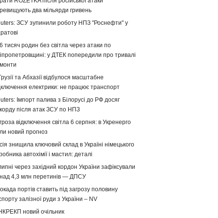
рати ROZETKA після російської атаки
ревищують два мільярди гривень
uters: ЗСУ зупинили роботу НПЗ "Роснефти" у
ратові
6 тисяч родин без світла через атаки по
іпропетровщині: у ДТЕК попередили про тривалі
монти
Грузії та Абхазії відбулося масштабне
дключення електрики: не працює транспорт
uters: Імпорт палива з Білорусі до РФ досяг
корду після атак ЗСУ по НПЗ
гроза відключення світла 6 серпня: в Укренерго
ли новий прогноз
сія знищила ключовий склад в Україні німецького
робника автохімії і мастил: деталі
липні через західний кордон України зафіксували
над 4,3 млн перетинів — ДПСУ
окада портів ставить під загрозу половину
спорту залізної руди з України – NV
НКРЕКП новий очільник