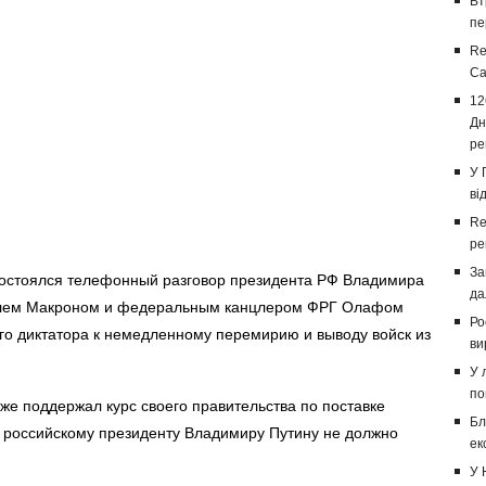
Вт
пе
Re
Са
12
Дн
ре
У 
ві
Re
ре
За
состоялся телефонный разговор президента РФ Владимира
да
элем Макроном и федеральным канцлером ФРГ Олафом
Ро
го диктатора к немедленному перемирию
и выводу войск из
ви
У 
по
же поддержал курс своего правительства по поставке
Бл
то российскому президенту Владимиру Путину не должно
ек
У 