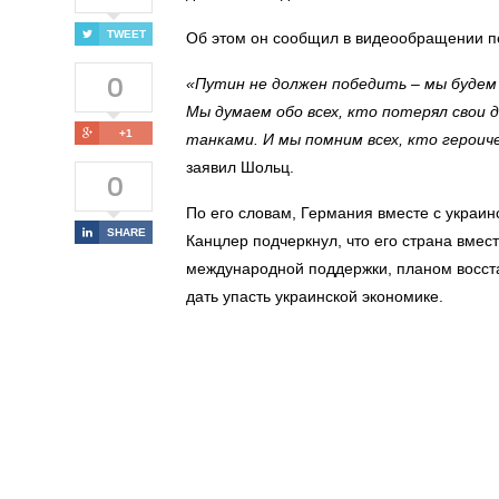
TWEET
Об этом он
сообщил
в
видеообращении п
0
«
Путин не должен победить – мы будем п
Мы думаем обо всех, кто потерял свои 
+1
танками. И мы помним всех, кто героич
заявил
Шольц.
0
По его словам, Германия вместе с украинс
SHARE
Канцлер подчеркнул, что его страна вмес
международной поддержки, планом восста
дать упасть украинской экономике.