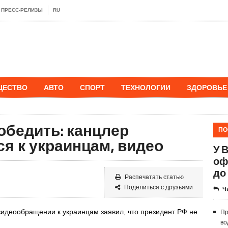
ПРЕСС-РЕЛИЗЫ
RU
ЩЕСТВО
АВТО
СПОРТ
ТЕХНОЛОГИИ
ЗДОРОВЬЕ
обедить: канцлер
ПО
я к украинцам, видео
У 
оф
до 
Распечатать статью
Поделиться с друзьями
Ч
видеообращении к украинцам заявил, что президент РФ не
Пр
во