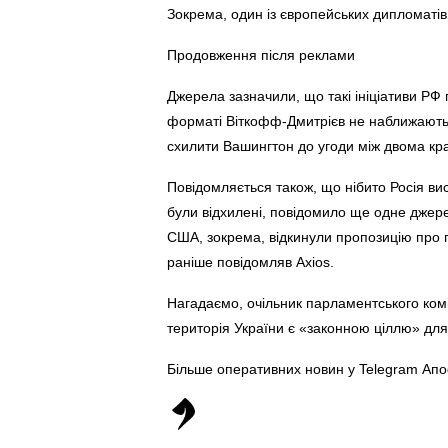
Зокрема, один із європейських дипломатів
Продовження після реклами
Джерела зазначили, що такі ініціативи РФ 
форматі Віткофф-Дмитрієв не наближають 
схилити Вашингтон до угоди між двома кр
Повідомляється також, що нібито Росія вис
були відхилені, повідомило ще одне джер
США, зокрема, відкинули пропозицію про п
раніше повідомляв Axios.
Нагадаємо, очільник парламентського коміт
територія України є «законною ціллю» для
Більше оперативних новин у Telegram Ап