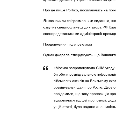
Про це пише Politico, посилаючись на по
Як зазначили співрозмовники виданню, знай
озвучив спецпосланець диктатора РФ Кирил
спецпредставниками адміністрації прези
Продовження після реклами
Однак джерела стверджують, що Вашингтон 
«Москва запропонувала США угоду «
би обмін розвідувальною інформаціє
військових активів на Близькому сх
розвідувальні дані про Росію. Двоє 
повідомили, що таку пропозицію зр
відмовилися від цієї пропозиції, до
у цій статті, було надано анонімніст