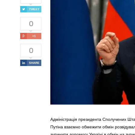
TWEET
0
+1
0
SHARE
Адміністрація президента Сполучених Шта
Путіна взаємно обмежити обмін розвідув
зупинити допомогу Україні в обмін на зупи