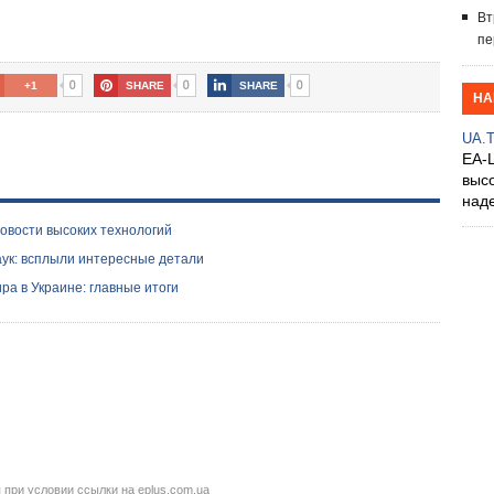
Вт
пе
0
0
0
+1
SHARE
SHARE
НА
UA.
EA-
выс
над
новости высоких технологий
аук: всплыли интересные детали
а в Украине: главные итоги
при условии ссылки на eplus.com.ua