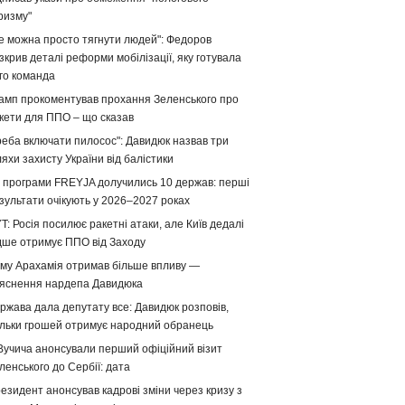
ризму"
е можна просто тягнути людей": Федоров
зкрив деталі реформи мобілізації, яку готувала
го команда
амп прокоментував прохання Зеленського про
кети для ППО – що сказав
реба включати пилосос": Давидюк назвав три
яхи захисту України від балістики
 програми FREYJA долучились 10 держав: перші
зультати очікують у 2026–2027 роках
T: Росія посилює ракетні атаки, але Київ дедалі
дше отримує ППО від Заходу
му Арахамія отримав більше впливу —
яснення нардепа Давидюка
ржава дала депутату все: Давидюк розповів,
ільки грошей отримує народний обранець
Вучича анонсували перший офіційний візит
ленського до Сербії: дата
езидент анонсував кадрові зміни через кризу з