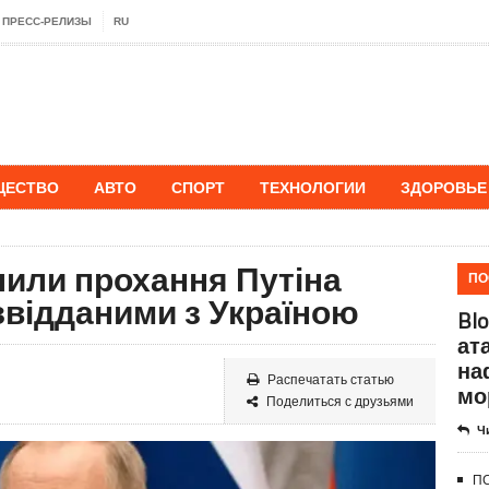
ПРЕСС-РЕЛИЗЫ
RU
ЩЕСТВО
АВТО
СПОРТ
ТЕХНОЛОГИИ
ЗДОРОВЬЕ
илили прохання Путіна
ПО
звідданими з Україною
Blo
ат
на
Распечатать статью
мо
Поделиться с друзьями
Ч
ПС