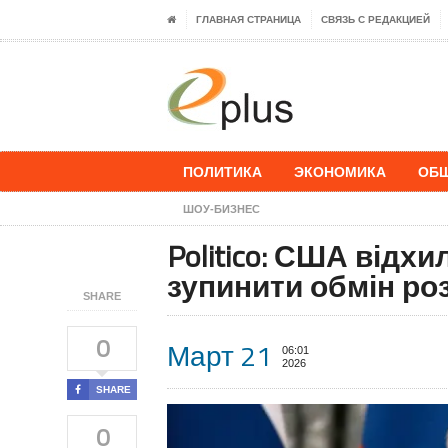
ГЛАВНАЯ СТРАНИЦА
СВЯЗЬ С РЕДАКЦИЕЙ
ПОЛИТИКА
ЭКОНОМИКА
ОБ
ШОУ-БИЗНЕС
Politico: США відх
зупинити обмін ро
SHARE
0
Март 21
06:01
2026
SHARE
0