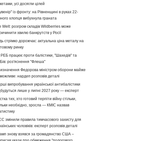
кетами, усі досягли цілей
увенір" із фронту: на Рівненщині в руках 22-
чного хлопця вибухнула граната
e Welt: розгром складів Wildberries може
ричинити хвилю банкрутств у Росії
дь стрімко дорожчає: актуальна ціна металу на
ітовому ринку
 РЕБ працює проти балістики, "Шахедів" та
Бів: роз'яснення "Флеша"
изначення Федорова міністром оборони майже
можливе: нардеп розповів деталі
рші випробування української антибалістики
дбудуться лише у липні 2027 року — експерт
стка тих, хто готовий терпіти війну стільки,
ільки необхідно, зросла — КМІС назвав
атистику
ЄС змінили правила тимчасового захисту для
раїнських чоловіків: експерт розповів деталі
амп знову взявся за громадянство США –
дписав укази про обмеження "пологового