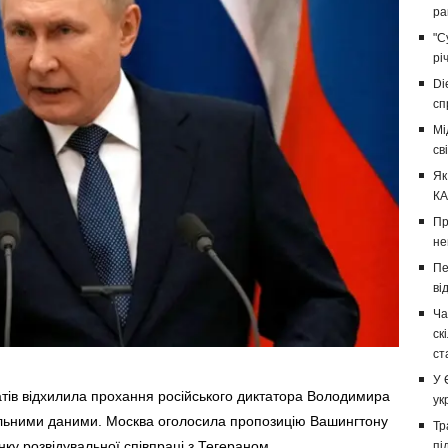
ра
"С
рі
Di
сп
Мі
св
Як
КА
Пр
не
Пе
ві
Ча
ск
ст
У 
тів відхилила прохання російського диктатора Володимира
ук
альними даними. Москва оголосила пропозицію Вашингтону
Тр
нку розвідувальної співпраці з Тегераном.
пі