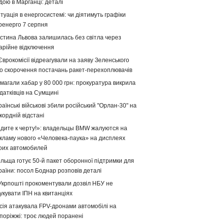
дою в Марганці: деталі
туація в енергосистемі: чи діятимуть графіки
ренерго 7 серпня
стина Львова залишилась без світла через
арійне відключення
Єврокомісії відреагували на заяву Зеленського
о скорочення постачань ракет-перехоплювачів
магали хабар у 80 000 грн: прокуратура викрила
датківців на Сумщині
раїнські військові збили російський "Орлан-30" на
кордній відстані
дите к черту!»: владельцы BMW жалуются на
кламу нового «Человека-паука» на дисплеях
оих автомобилей
льща готує 50-й пакет оборонної підтримки для
раїни: посол Боднар розповів деталі
Укрпошті прокоментували дозвіл НБУ не
укувати ІПН на квитанціях
сія атакувала FPV-дронами автомобілі на
поріжжі: троє людей поранені