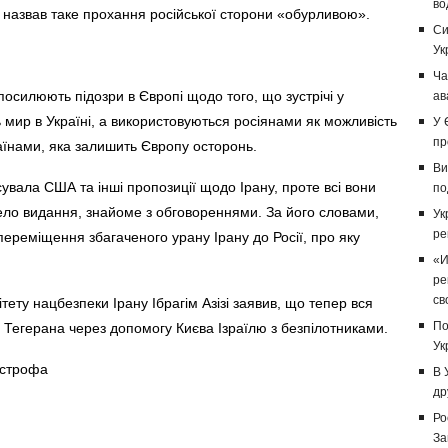
во
 назвав таке прохання російської сторони «обурливою».
Си
Ук
Ча
посилюють підозри в Європі щодо того, що зустрічі у
ав
мир в Україні, а використовуються росіянами як можливість
У 
пр
аїнами, яка залишить Європу осторонь.
Ви
увала США та інші пропозиції щодо Ірану, проте всі вони
по
ело видання, знайоме з обговореннями. За його словами,
Ук
ре
ереміщення збагаченого урану Ірану до Росії, про яку
«И
ре
св
ету нацбезпеки Ірану Ібрагім Азізі заявив, що тепер вся
По
 Тегерана через допомогу Києва Ізраїлю з безпілотниками.
Ук
острофа
В 
др
Ро
За