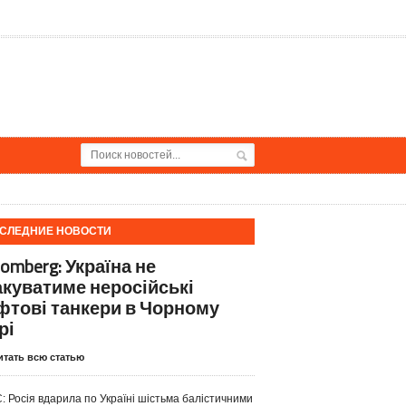
СЛЕДНИЕ НОВОСТИ
omberg: Україна не
акуватиме неросійські
фтові танкери в Чорному
рі
итать всю статью
: Росія вдарила по Україні шістьма балістичними