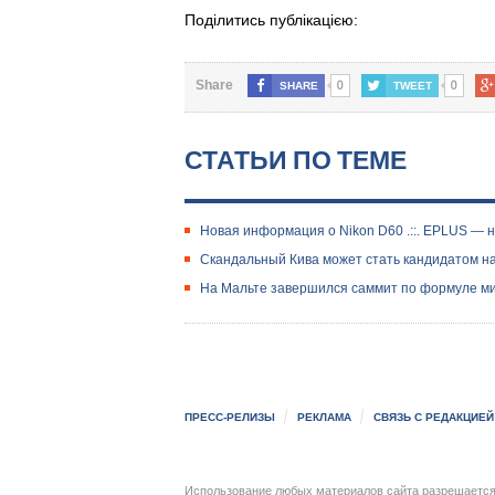
Поділитись публікацією:
0
0
Share
SHARE
TWEET
СТАТЬИ ПО ТЕМЕ
Новая информация о Nikon D60 .::. EPLUS — 
Скандальный Кива может стать кандидатом н
На Мальте завершился саммит по формуле мир
ПРЕСС-РЕЛИЗЫ
РЕКЛАМА
СВЯЗЬ С РЕДАКЦИЕЙ
Использование любых материалов сайта разрешается 