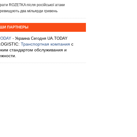
рати ROZETKA після російської атаки
ревищують два мільярди гривень
ШИ ПАРТНЕРЫ
TODAY
- Украина Сегодня UA.TODAY
LOGISTIC:
Транспортная компания
с
оким стандартом обслуживания и
ежности.