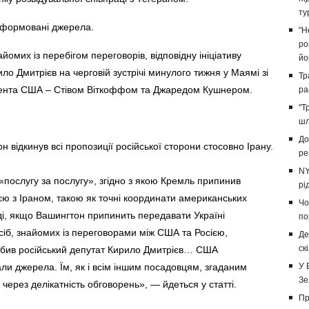
ту
інформовані джерела.
"Н
ро
омих із перебігом переговорів, відповідну ініціативу
йо
о Дмитрієв на черговій зустрічі минулого тижня у Маямі зі
Тр
дента США – Стівом Віткоффом та Джаредом Кушнером.
ра
"Т
шл
До
відкинув всі пропозиції російської сторони стосовно Ірану.
ре
NY
послугу за послугу», згідно з якою Кремль припинив
рі
ю з Іраном, такою як точні координати американських
Чо
оді, якщо Вашингтон припинить передавати Україні
по
осіб, знайомих із переговорами між США та Росією,
Де
ск
обив російський депутат Кирило Дмитрієв… США
дали джерела. Їм, як і всім іншим посадовцям, згаданим
У 
Зе
ь через делікатність обговорень», — йдеться у статті.
Пр