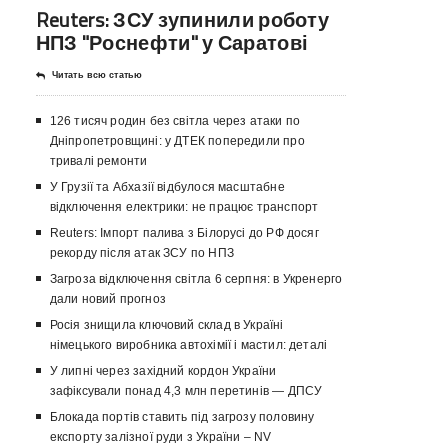
Reuters: ЗСУ зупинили роботу
НПЗ "Роснефти" у Саратові
Читать всю статью
126 тисяч родин без світла через атаки по
Дніпропетровщині: у ДТЕК попередили про
тривалі ремонти
У Грузії та Абхазії відбулося масштабне
відключення електрики: не працює транспорт
Reuters: Імпорт палива з Білорусі до РФ досяг
рекорду після атак ЗСУ по НПЗ
Загроза відключення світла 6 серпня: в Укренерго
дали новий прогноз
Росія знищила ключовий склад в Україні
німецького виробника автохімії і мастил: деталі
У липні через західний кордон України
зафіксували понад 4,3 млн перетинів — ДПСУ
Блокада портів ставить під загрозу половину
експорту залізної руди з України – NV