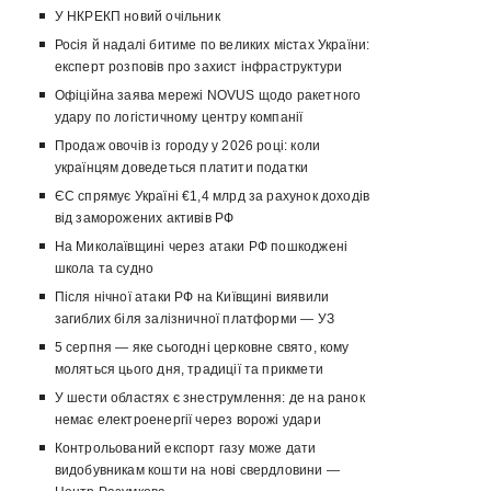
У НКРЕКП новий очільник
Росія й надалі битиме по великих містах України:
експерт розповів про захист інфраструктури
Офіційна заява мережі NOVUS щодо ракетного
удару по логістичному центру компанії
Продаж овочів із городу у 2026 році: коли
українцям доведеться платити податки
ЄС спрямує Україні €1,4 млрд за рахунок доходів
від заморожених активів РФ
На Миколаївщині через атаки РФ пошкоджені
школа та судно
Після нічної атаки РФ на Київщині виявили
загиблих біля залізничної платформи — УЗ
5 серпня — яке сьогодні церковне свято, кому
моляться цього дня, традиції та прикмети
У шести областях є знеструмлення: де на ранок
немає електроенергії через ворожі удари
Контрольований експорт газу може дати
видобувникам кошти на нові свердловини —