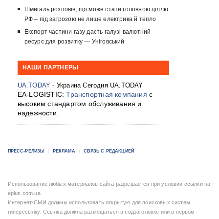
Шмигаль розповів, що може стати головною ціллю
РФ – під загрозою не лише електрика й тепло
Експорт частини газу дасть галузі валютний
ресурс для розвитку — Уніговський
НАШИ ПАРТНЕРЫ
UA.TODAY
- Украина Сегодня UA.TODAY
EA-LOGISTIC:
Транспортная компания
с
высоким стандартом обслуживания и
надежности.
ПРЕСС-РЕЛИЗЫ
РЕКЛАМА
СВЯЗЬ С РЕДАКЦИЕЙ
Использование любых материалов сайта разрешается при условии ссылки на
eplus.com.ua
Интернет-СМИ должны использовать открытую для поисковых систем
гиперссылку. Ссылка должна размещаться в подзаголовке или в первом