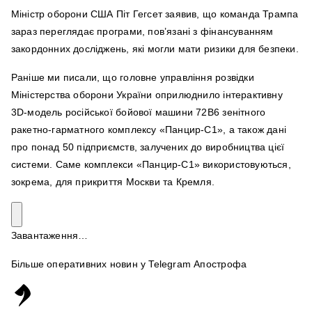
Міністр оборони США Піт Гегсет заявив, що команда Трампа
зараз переглядає програми, пов’язані з фінансуванням
закордонних досліджень, які могли мати ризики для безпеки.
Раніше ми писали, що головне управління розвідки
Міністерства оборони України оприлюднило інтерактивну
3D-модель російської бойової машини 72В6 зенітного
ракетно-гарматного комплексу «Панцир-С1», а також дані
про понад 50 підприємств, залучених до виробництва цієї
системи. Саме комплекси «Панцир-С1» використовуються,
зокрема, для прикриття Москви та Кремля.
Завантаження…
Більше оперативних новин у Telegram Апострофа