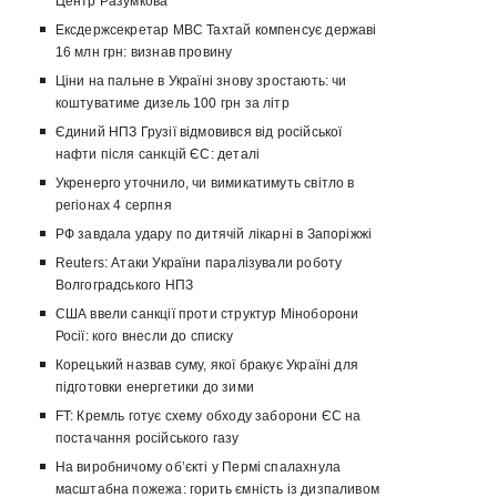
Центр Разумкова
Ексдержсекретар МВС Тахтай компенсує державі
16 млн грн: визнав провину
Ціни на пальне в Україні знову зростають: чи
коштуватиме дизель 100 грн за літр
Єдиний НПЗ Грузії відмовився від російської
нафти після санкцій ЄС: деталі
Укренерго уточнило, чи вимикатимуть світло в
регіонах 4 серпня
РФ завдала удару по дитячій лікарні в Запоріжжі
Reuters: Атаки України паралізували роботу
Волгоградського НПЗ
США ввели санкції проти структур Міноборони
Росії: кого внесли до списку
Корецький назвав суму, якої бракує Україні для
підготовки енергетики до зими
FT: Кремль готує схему обходу заборони ЄС на
постачання російського газу
На виробничому об’єкті у Пермі спалахнула
масштабна пожежа: горить ємність із дизпаливом