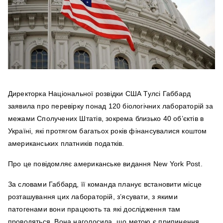
Директорка Національної розвідки США Тулсі Габбард
заявила про перевірку понад 120 біологічних лабораторій за
межами Сполучених Штатів, зокрема близько 40 об’єктів в
Україні, які протягом багатьох років фінансувалися коштом
американських платників податків.
Про це повідомляє американське видання New York Post.
За словами Габбард, її команда планує встановити місце
розташування цих лабораторій, з’ясувати, з якими
патогенами вони працюють та які дослідження там
проводяться. Вона наголосила, що метою є припинення