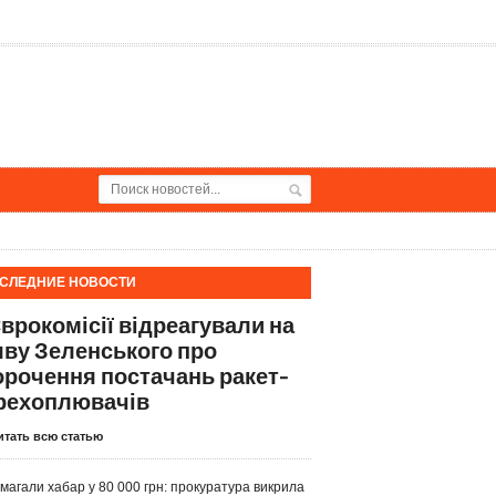
СЛЕДНИЕ НОВОСТИ
Єврокомісії відреагували на
яву Зеленського про
орочення постачань ракет-
рехоплювачів
итать всю статью
магали хабар у 80 000 грн: прокуратура викрила