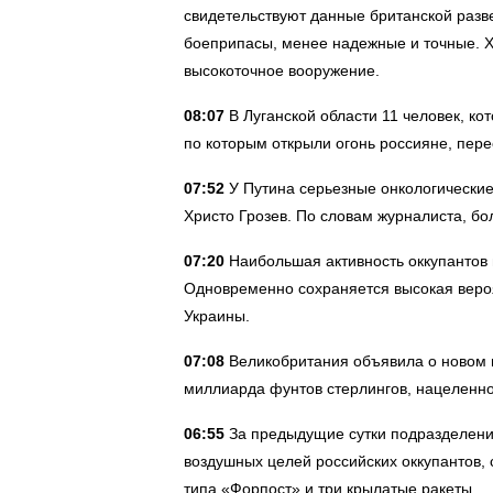
свидетельствуют данные британской разве
боеприпасы, менее надежные и точные. Х
высокоточное вооружение.
08:07
В Луганской области 11 человек, к
по которым открыли огонь россияне, пере
07:52
У Путина серьезные онкологические 
Христо Грозев. По словам журналиста, бо
07:20
Наибольшая активность оккупантов
Одновременно сохраняется высокая вероя
Украины.
07:08
Великобритания объявила о новом п
миллиарда фунтов стерлингов, нацеленно
06:55
За предыдущие сутки подразделен
воздушных целей российских оккупантов, 
типа «Форпост» и три крылатые ракеты.