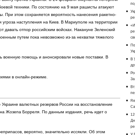
по
боевой техники. По состоянию на 9 мая рашисты атакуют
Ук
ны. При этом
сохраняется вероятность нанесения ракетно-
ре
и угроза наступления на Киев. В Мариуполе на территории
«И
т давать отпор российским войсках. Накануне
Зеленский
ре
военным путем пока невозможно из-за нехватки тяжелого
св
По
Ук
ь военную помощь и анонсировали новые поставки. В
В 
др
Ро
тиями в онлайн-режиме.
За
Вт
пе
Re
 Украине валютных резервов России на восстановление
Са
й на Жозепа Борреля. По данным издания, речь идет о
12
Дн
ре
еприпасов, вероятно, значительно иссякли. Об этом
У 