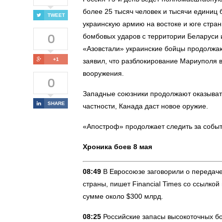
более 25 тысяч человек и тысячи единиц 
TWEET
украинскую армию на востоке и юге стра
0
бомбовых ударов с территории Беларуси 
«Азовстали» украинские бойцы продолжаю
+1
заявил, что разблокирование Мариуполя 
вооружения.
0
Западные союзники продолжают оказыват
SHARE
частности, Канада даст новое оружие.
«Апостроф» продолжает следить за собы
Хроника боев 8 мая
08:49
В Евросоюзе заговорили о передаче
страны, пишет Financial Times со ссылко
сумме около $300 млрд.
08:25
Российские запасы высокоточных бо