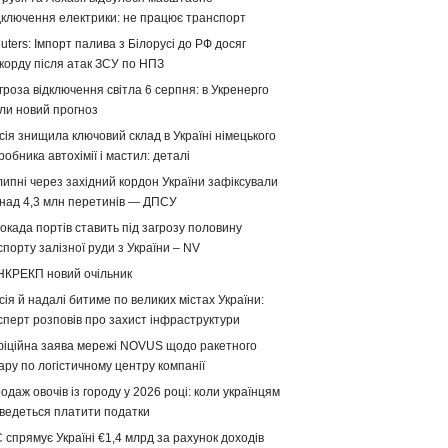
дключення електрики: не працює транспорт
uters: Імпорт палива з Білорусі до РФ досяг
корду після атак ЗСУ по НПЗ
гроза відключення світла 6 серпня: в Укренерго
ли новий прогноз
сія знищила ключовий склад в Україні німецького
робника автохімії і мастил: деталі
липні через західний кордон України зафіксували
над 4,3 млн перетинів — ДПСУ
окада портів ставить під загрозу половину
спорту залізної руди з України – NV
НКРЕКП новий очільник
сія й надалі битиме по великих містах України:
сперт розповів про захист інфраструктури
іційна заява мережі NOVUS щодо ракетного
ару по логістичному центру компанії
одаж овочів із городу у 2026 році: коли українцям
ведеться платити податки
 спрямує Україні €1,4 млрд за рахунок доходів