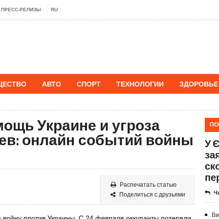
ПРЕСС-РЕЛИЗЫ
RU
ЩЕСТВО
АВТО
СПОРТ
ТЕХНОЛОГИИ
ЗДОРОВЬЕ
ощь Украине и угроза
ПО
ев: онлайн событий войны
У 
за
ск
пе
Распечатать статью
Ч
Поделиться с друзьями
Ви
 войну против Украины. С 24 февраля оккупанты потеряли