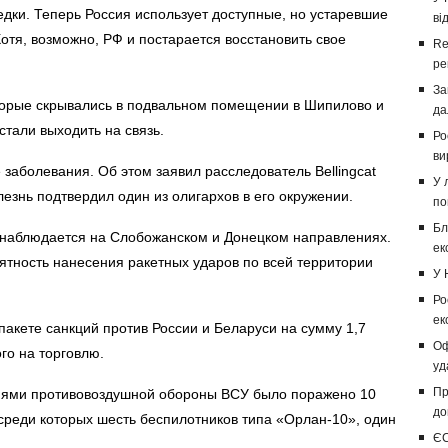
дки. Теперь Россия использует доступные, но устаревшие
ві
отя, возможно, РФ и постарается восстановить свое
Re
ре
За
оторые скрывались в подвальном помещении в Шипилово и
да
стали выходить на связь.
Ро
ви
заболевания. Об этом заявил расследователь Bellingcat
У 
лезнь подтвердил один из олигархов в его окружении.
по
Бл
 наблюдается на Слобожанском и Донецком направлениях.
ек
тность нанесения ракетных ударов по всей территории
У 
Ро
ек
акете санкций против России и Беларуси на сумму 1,7
Оф
го на торговлю.
уд
Пр
иями противовоздушной обороны ВСУ было поражено 10
до
среди которых шесть беспилотников типа «Орлан-10», один
ЄС