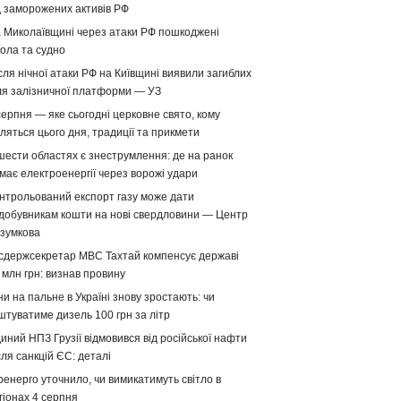
д заморожених активів РФ
 Миколаївщині через атаки РФ пошкоджені
ола та судно
сля нічної атаки РФ на Київщині виявили загиблих
ля залізничної платформи — УЗ
серпня — яке сьогодні церковне свято, кому
ляться цього дня, традиції та прикмети
шести областях є знеструмлення: де на ранок
має електроенергії через ворожі удари
нтрольований експорт газу може дати
добувникам кошти на нові свердловини — Центр
зумкова
сдержсекретар МВС Тахтай компенсує державі
 млн грн: визнав провину
ни на пальне в Україні знову зростають: чи
штуватиме дизель 100 грн за літр
иний НПЗ Грузії відмовився від російської нафти
сля санкцій ЄС: деталі
ренерго уточнило, чи вимикатимуть світло в
гіонах 4 серпня