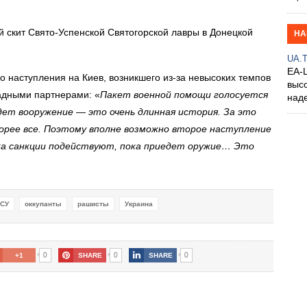
 скит Свято-Успенской Святогорской лавры в Донецкой
НА
UA.
EA-
о наступления на Киев, возникшего из-за невысоких темпов
выс
адными партнерами: «
Пакет военной помощи голосуется
над
едет вооружение — это очень длинная история. За это
корее все. Поэтому вполне возможно второе наступление
Пока санкции подействуют, пока приедет оружие… Это
СУ
оккупанты
рашисты
Украина
0
0
0
+1
SHARE
SHARE