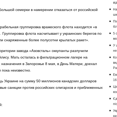
ві
ольшой семерки в намерении отказаться от российской
На
шк
Пі
орабельная группировка вражеского флота находится «в
бі
. Группировка флота насчитывает у украинских берегов по
5 
мо
ли снаряженные более полусотни крылатых ракет».
У 
рритории завода «Азовсталь» оккупанты разлучили
не
лису. Мать осталась в фильтрационном лагере на
Ко
ви
 назначения в Запорожье 8 мая, в День Матери, доехал
Ра
 пока неизвестно.
Ек
16
ь Украине на сумму 50 миллионов канадских долларов
Ці
овые санкции против российских олигархов и приближенных
ко
Єд
пі
й:
Ук
ре