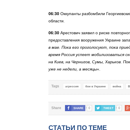
06:30
Оккупанты разбомбили Георгиевский
области.
06:30
Арестович заявил о риске повторног
предоставления вооружения Украине зап
в мае. Пока его проголосуют, пока при
время Россия успеет мобилизоваться с
на Киев, на Чернигов, Сумы, Харьков. 
уже не недели, а месяцы
«.
Tags
агрессия
бои в Украине
война
В
0
0
Share
SHARE
TWEET
СТАТЬИ ПО ТЕМЕ