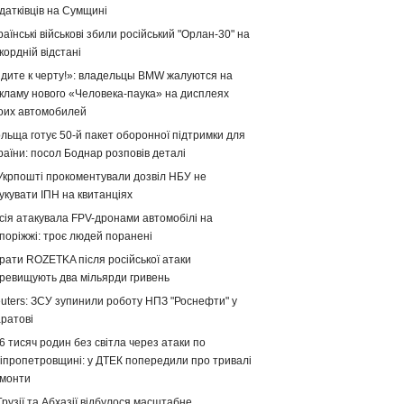
датківців на Сумщині
раїнські військові збили російський "Орлан-30" на
кордній відстані
дите к черту!»: владельцы BMW жалуются на
кламу нового «Человека-паука» на дисплеях
оих автомобилей
льща готує 50-й пакет оборонної підтримки для
раїни: посол Боднар розповів деталі
Укрпошті прокоментували дозвіл НБУ не
укувати ІПН на квитанціях
сія атакувала FPV-дронами автомобілі на
поріжжі: троє людей поранені
рати ROZETKA після російської атаки
ревищують два мільярди гривень
uters: ЗСУ зупинили роботу НПЗ "Роснефти" у
ратові
6 тисяч родин без світла через атаки по
іпропетровщині: у ДТЕК попередили про тривалі
монти
Грузії та Абхазії відбулося масштабне