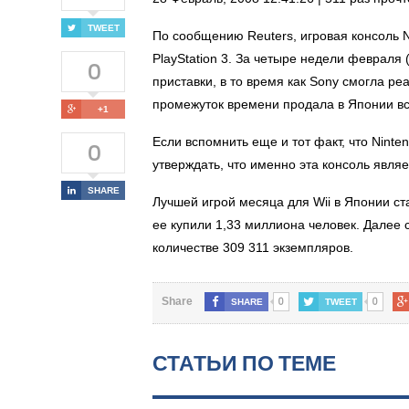
TWEET
По сообщению Reuters, игровая консоль N
PlayStation 3. За четыре недели февраля 
0
приставки, в то время как Sony смогла ре
промежуток времени продала в Японии все
+1
Если вспомнить еще и тот факт, что Nint
0
утверждать, что именно эта консоль явля
SHARE
Лучшей игрой месяца для Wii в Японии ст
ее купили 1,33 миллиона человек. Далее 
количестве 309 311 экземпляров.
0
0
Share
SHARE
TWEET
СТАТЬИ ПО ТЕМЕ