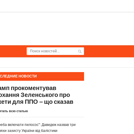
СЛЕДНИЕ НОВОСТИ
амп прокоментував
охання Зеленського про
кети для ППО – що сказав
итать всю статью
реба включати пилосос": Давидюк назвав три
яхи захисту України від балістики