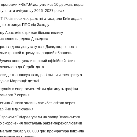
 програми FREYJA долучились 10 держав: перші
зультати очікують у 2026–2027 роках
T: Росія посилює ракетні атаки, але Київ дедалі
дше отримує ППО від Заходу
му Арахамія отримав більше впливу —
яснення нардепа Давидюка
ржава дала депутату все: Давидюк розповів,
ільки грошей отримує народний обранець
Вучича анонсували перший офіційний візит
ленського до Сербії: дата
езидент анонсував кадрові зміни через кризу з
дою в Марганці: деталі
туація в енергосистемі: чи діятимуть графіки
ренерго 7 серпня
стина Львова залишилась без світла через
арійне відключення
Єврокомісії відреагували на заяву Зеленського
о скорочення постачань ракет-перехоплювачів
магали хабар у 80 000 грн: прокуратура викрила