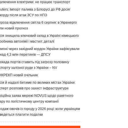
дключення електрики: не працює транспорт
uters: Імпорт палива з Білорусі до РФ досяг
корду після атак ЗСУ по НПЗ
гроза відключення світла 6 серпня: в Укренерго
ли новий прогноз
сія знищила ключовий склад в Україні німецького
робника автохімії і мастил: деталі
липні через західний кордон України зафіксували
над 4,3 млн перетинів — ДПСУ
окада портів ставить під загрозу половину
спорту залізної руди з України – NV
НКРЕКП новий очільник
сія й надалі битиме по великих містах України:
сперт розповів про захист інфраструктури
іційна заява мережі NOVUS щодо ракетного
ару по логістичному центру компанії
одаж овочів із городу у 2026 році: коли українцям
ведеться платити податки