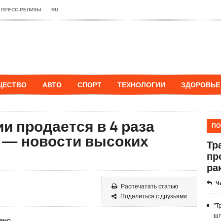
ПРЕСС-РЕЛИЗЫ
RU
ЩЕСТВО
АВТО
СПОРТ
ТЕХНОЛОГИИ
ЗДОРОВЬЕ
нии продается в 4 раза
ПО
US — новости высоких
Тр
пр
ра
Ч
Распечатать статью
Поделиться с друзьями
"Т
шл
тено