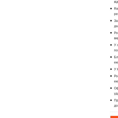
ві
Re
ре
За
да
Ро
ви
У 
по
Бл
ек
У 
Ро
ек
Оф
уд
Пр
до