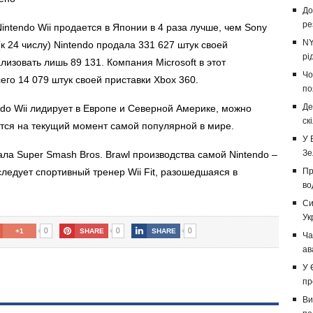
До
ре
intendo Wii продается в Японии в 4 раза лучше, чем Sony
NY
(к 24 числу) Nintendo продала 331 627 штук своей
рі
ализовать лишь 89 131. Компания Microsoft в этот
Чо
го 14 079 штук своей приставки Xbox 360.
по
Де
endo Wii лидирует в Европе и Северной Америке, можно
ск
ется на текущий момент самой популярной в мире.
У 
Зе
ала Super Smash Bros. Brawl производства самой Nintendo –
следует спортивный тренер Wii Fit, разошедшаяся в
Пр
во
Си
Ук
0
0
0
+1
SHARE
SHARE
Ча
ав
У 
пр
Ви