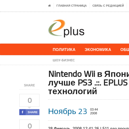
ГЛАВНАЯ СТРАНИЦА
СВЯЗЬ С РЕДАКЦИЕЙ
ПОЛИТИКА
ЭКОНОМИКА
ОБ
ШОУ-БИЗНЕС
Nintendo Wii в Япо
лучше PS3 .::. EPL
SHARE
технологий
0
Ноябрь 23
03:44
SHARE
2008
0
28 Февраль, 2008 12:41:26 | 511 раз проч