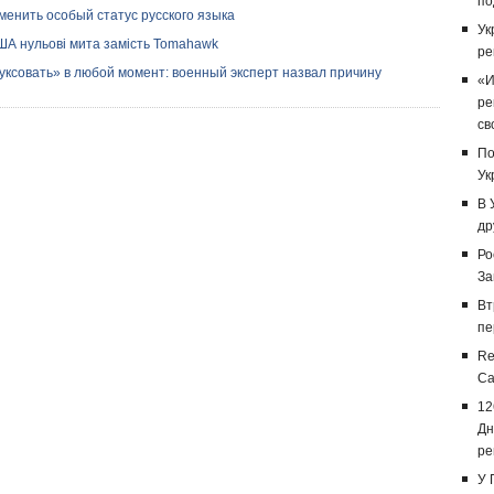
по
енить особый статус русского языка
Ук
ША нульові мита замість Tomahawk
ре
ксовать» в любой момент: военный эксперт назвал причину
«И
ре
св
По
Ук
В 
др
Ро
За
Вт
пе
Re
Са
12
Дн
ре
У 