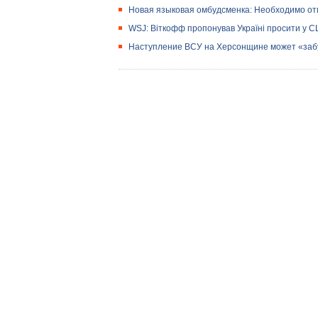
Новая языковая омбудсменка: Необходимо отм
WSJ: Віткофф пропонував Україні просити у С
Наступление ВСУ на Херсонщине может «забу