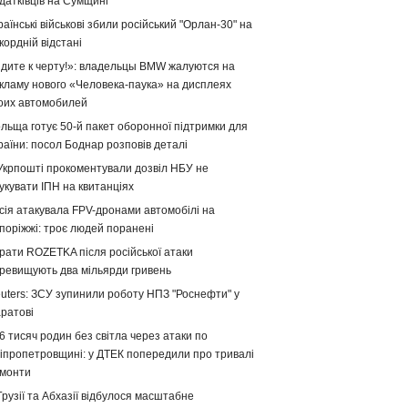
датківців на Сумщині
раїнські військові збили російський "Орлан-30" на
кордній відстані
дите к черту!»: владельцы BMW жалуются на
кламу нового «Человека-паука» на дисплеях
оих автомобилей
льща готує 50-й пакет оборонної підтримки для
раїни: посол Боднар розповів деталі
Укрпошті прокоментували дозвіл НБУ не
укувати ІПН на квитанціях
сія атакувала FPV-дронами автомобілі на
поріжжі: троє людей поранені
рати ROZETKA після російської атаки
ревищують два мільярди гривень
uters: ЗСУ зупинили роботу НПЗ "Роснефти" у
ратові
6 тисяч родин без світла через атаки по
іпропетровщині: у ДТЕК попередили про тривалі
монти
Грузії та Абхазії відбулося масштабне