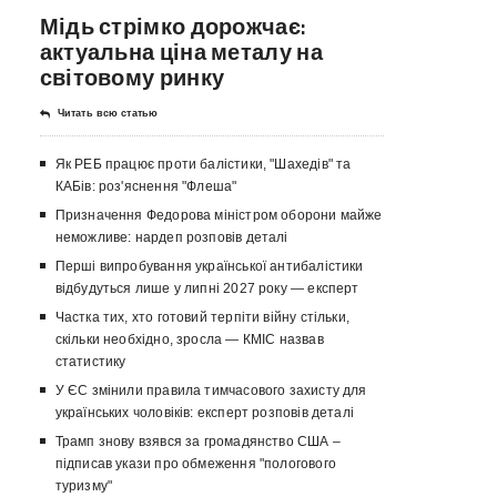
Мідь стрімко дорожчає:
актуальна ціна металу на
світовому ринку
Читать всю статью
Як РЕБ працює проти балістики, "Шахедів" та
КАБів: роз'яснення "Флеша"
Призначення Федорова міністром оборони майже
неможливе: нардеп розповів деталі
Перші випробування української антибалістики
відбудуться лише у липні 2027 року — експерт
Частка тих, хто готовий терпіти війну стільки,
скільки необхідно, зросла — КМІС назвав
статистику
У ЄС змінили правила тимчасового захисту для
українських чоловіків: експерт розповів деталі
Трамп знову взявся за громадянство США –
підписав укази про обмеження "пологового
туризму"