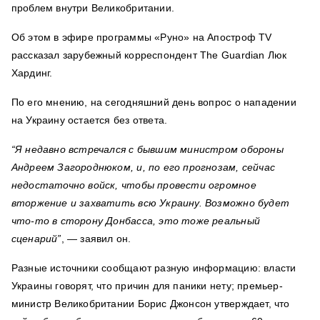
проблем внутри Великобритании.
Об этом в эфире программы «Руно» на Апостроф TV
рассказал зарубежный корреспондент The Guardian Люк
Хардинг.
По его мнению, на сегодняшний день вопрос о нападении
на Украину остается без ответа.
“Я недавно встречался с бывшим министром обороны
Андреем Загороднюком, и, по его прогнозам, сейчас
недостаточно войск, чтобы провести огромное
вторжение и захватить всю Украину. Возможно будет
что-то в сторону Донбасса, это тоже реальный
сценарий”
, — заявил он.
Разные источники сообщают разную информацию: власти
Украины говорят, что причин для паники нету; премьер-
министр Великобритании Борис Джонсон утверждает, что