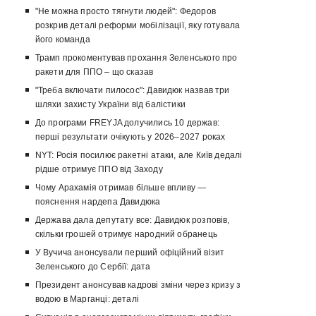
"Не можна просто тягнути людей": Федоров
розкрив деталі реформи мобілізації, яку готувала
його команда
Трамп прокоментував прохання Зеленського про
ракети для ППО – що сказав
"Треба включати пилосос": Давидюк назвав три
шляхи захисту України від балістики
До програми FREYJA долучились 10 держав:
перші результати очікують у 2026–2027 роках
NYT: Росія посилює ракетні атаки, але Київ дедалі
рідше отримує ППО від Заходу
Чому Арахамія отримав більше впливу —
пояснення нардепа Давидюка
Держава дала депутату все: Давидюк розповів,
скільки грошей отримує народний обранець
У Вучича анонсували перший офіційний візит
Зеленського до Сербії: дата
Президент анонсував кадрові зміни через кризу з
водою в Марганці: деталі