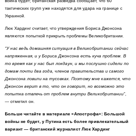
война будет; британская разведка сообщает, что 60
тактических групп уже находятся для удара на границе с
Украиной.
Люк Хардинг считает, что утверждения Бориса Джонсона
являются попыткой прикрыть проблемы Великобритании.
“У нас ведь домашняя ситуация в Великобритании сейчас
напряженная, и у Бориса Джонсона есть куча проблем. В
то время как у нас был локдаун, и мы послушно сидели по
домам почти два года, членов правительства и самого
Джонсона ловили на тусовках. Поэтому мне кажется, что
Джонсон верит в то, что он говорит, но возможно это
попытка отвлечь от проблем внутри Великобритании”
,
— отметил он.
Больше читайте в материале «Апострофа»: Большой
войны не будет, у Путина есть более привлекательный
вариант — британский журналист Люк Хардинг