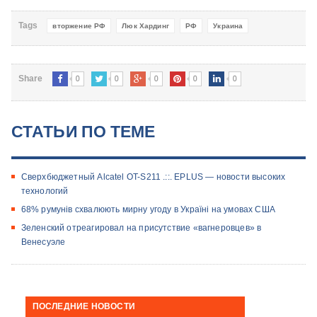
Tags
вторжение РФ
Люк Хардинг
РФ
Украина
0
0
0
0
0
Share
СТАТЬИ ПО ТЕМЕ
Сверхбюджетный Alcatel OT-S211 .::. EPLUS — новости высоких
технологий
68% румунів схвалюють мирну угоду в Україні на умовах США
Зеленский отреагировал на присутствие «вагнеровцев» в
Венесуэле
ПОСЛЕДНИЕ НОВОСТИ