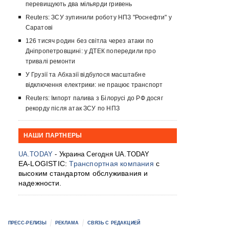
перевищують два мільярди гривень
Reuters: ЗСУ зупинили роботу НПЗ "Роснефти" у
Саратові
126 тисяч родин без світла через атаки по
Дніпропетровщині: у ДТЕК попередили про
тривалі ремонти
У Грузії та Абхазії відбулося масштабне
відключення електрики: не працює транспорт
Reuters: Імпорт палива з Білорусі до РФ досяг
рекорду після атак ЗСУ по НПЗ
НАШИ ПАРТНЕРЫ
UA.TODAY
- Украина Сегодня UA.TODAY
EA-LOGISTIC:
Транспортная компания
с
высоким стандартом обслуживания и
надежности.
ПРЕСС-РЕЛИЗЫ
РЕКЛАМА
СВЯЗЬ С РЕДАКЦИЕЙ