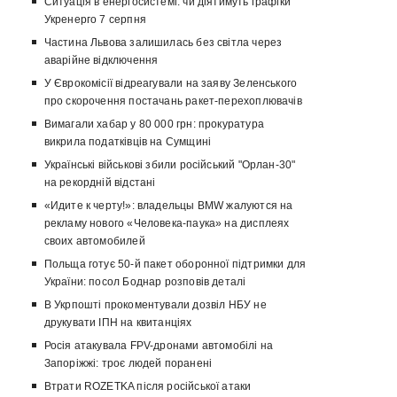
Ситуація в енергосистемі: чи діятимуть графіки
Укренерго 7 серпня
Частина Львова залишилась без світла через
аварійне відключення
У Єврокомісії відреагували на заяву Зеленського
про скорочення постачань ракет-перехоплювачів
Вимагали хабар у 80 000 грн: прокуратура
викрила податківців на Сумщині
Українські військові збили російський "Орлан-30"
на рекордній відстані
«Идите к черту!»: владельцы BMW жалуются на
рекламу нового «Человека-паука» на дисплеях
своих автомобилей
Польща готує 50-й пакет оборонної підтримки для
України: посол Боднар розповів деталі
В Укрпошті прокоментували дозвіл НБУ не
друкувати ІПН на квитанціях
Росія атакувала FPV-дронами автомобілі на
Запоріжжі: троє людей поранені
Втрати ROZETKA після російської атаки