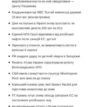
видобувникам кошти на нові свердловини —
Центр Разумкова
Ексдержсекретар МВС Тахтай компенсує державі
16 млн грн: визнав провину
Ціни на пальне в Україні знову зростають: чи
коштуватиме дизель 100 грн за літр
Єдиний НПЗ Грузії відмовився від російської
нафти після санкцій ЄС: деталі
Укренерго уточнило, чи вимикатимуть світло в
регіонах 4 серпня
РФ завдала удару по дитячій лікарні в Запоріжжі
Reuters: Атаки України паралізували роботу
Волгоградського НПЗ
США ввели санкції проти структур Міноборони
Росії: кого внесли до списку
Корецький назвав суму, якої бракує Україні для
підготовки енергетики до зими
FT: Кремль готує схему обходу заборони ЄС на
постачання російського газу
На виробничому об’єкті у Пермі спалахнула