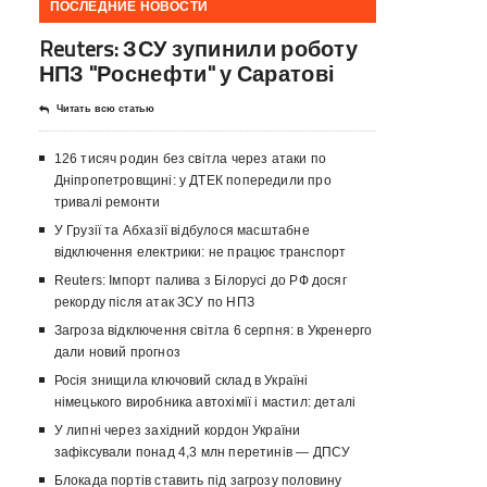
ПОСЛЕДНИЕ НОВОСТИ
Reuters: ЗСУ зупинили роботу
НПЗ "Роснефти" у Саратові
Читать всю статью
126 тисяч родин без світла через атаки по
Дніпропетровщині: у ДТЕК попередили про
тривалі ремонти
У Грузії та Абхазії відбулося масштабне
відключення електрики: не працює транспорт
Reuters: Імпорт палива з Білорусі до РФ досяг
рекорду після атак ЗСУ по НПЗ
Загроза відключення світла 6 серпня: в Укренерго
дали новий прогноз
Росія знищила ключовий склад в Україні
німецького виробника автохімії і мастил: деталі
У липні через західний кордон України
зафіксували понад 4,3 млн перетинів — ДПСУ
Блокада портів ставить під загрозу половину