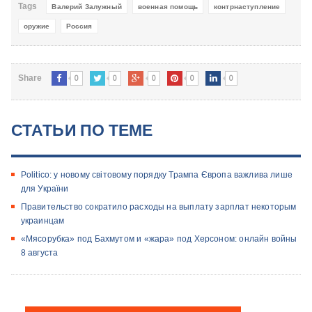
Tags
Валерий Залужный
военная помощь
контрнаступление
оружие
Россия
0
0
0
0
0
Share
СТАТЬИ ПО ТЕМЕ
Politico: у новому світовому порядку Трампа Європа важлива лише
для України
Правительство сократило расходы на выплату зарплат некоторым
украинцам
«Мясорубка» под Бахмутом и «жара» под Херсоном: онлайн войны
8 августа