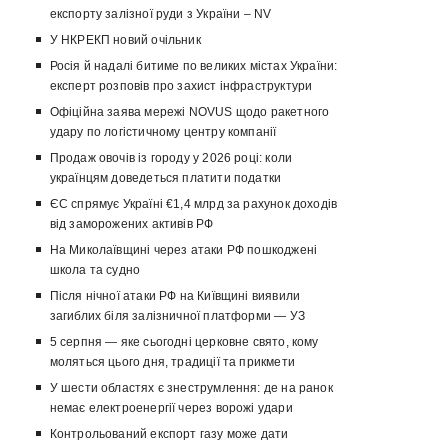
експорту залізної руди з України – NV
У НКРЕКП новий очільник
Росія й надалі битиме по великих містах України:
експерт розповів про захист інфраструктури
Офіційна заява мережі NOVUS щодо ракетного
удару по логістичному центру компанії
Продаж овочів із городу у 2026 році: коли
українцям доведеться платити податки
ЄС спрямує Україні €1,4 млрд за рахунок доходів
від заморожених активів РФ
На Миколаївщині через атаки РФ пошкоджені
школа та судно
Після нічної атаки РФ на Київщині виявили
загиблих біля залізничної платформи — УЗ
5 серпня — яке сьогодні церковне свято, кому
моляться цього дня, традиції та прикмети
У шести областях є знеструмлення: де на ранок
немає електроенергії через ворожі удари
Контрольований експорт газу може дати