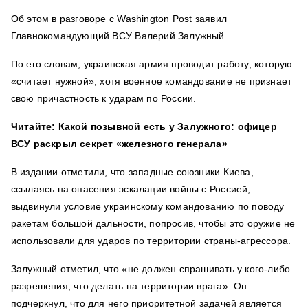
Об этом в разговоре с Washington Post заявил
Главнокомандующий ВСУ Валерий Залужный.
По его словам, украинская армия проводит работу, которую
«считает нужной», хотя военное командование не признает
свою причастность к ударам по России.
Читайте: Какой позывной есть у Залужного: офицер
ВСУ раскрыл секрет «железного генерала»
В издании отметили, что западные союзники Киева,
ссылаясь на опасения эскалации войны с Россией,
выдвинули условие украинскому командованию по поводу
ракетам большой дальности, попросив, чтобы это оружие не
использовали для ударов по территории страны-агрессора.
Залужный отметил, что «не должен спрашивать у кого-либо
разрешения, что делать на территории врага». Он
подчеркнул, что для него приоритетной задачей является