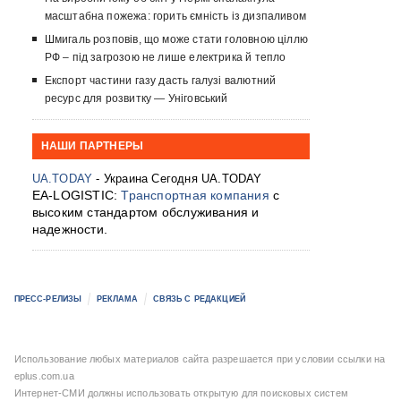
масштабна пожежа: горить ємність із дизпаливом
Шмигаль розповів, що може стати головною ціллю
РФ – під загрозою не лише електрика й тепло
Експорт частини газу дасть галузі валютний
ресурс для розвитку — Уніговський
НАШИ ПАРТНЕРЫ
UA.TODAY
- Украина Сегодня UA.TODAY
EA-LOGISTIC:
Транспортная компания
с
высоким стандартом обслуживания и
надежности.
ПРЕСС-РЕЛИЗЫ
РЕКЛАМА
СВЯЗЬ С РЕДАКЦИЕЙ
Использование любых материалов сайта разрешается при условии ссылки на
eplus.com.ua
Интернет-СМИ должны использовать открытую для поисковых систем