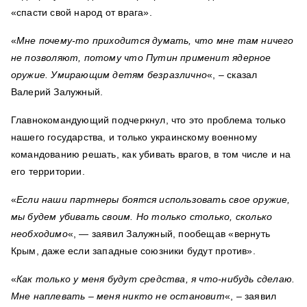
«спасти свой народ от врага».
«
Мне почему-то приходится думать, что мне там ничего
не позволяют, потому что Путин применит ядерное
оружие. Умирающим детям безразлично
«, – сказал
Валерий Залужный.
Главнокомандующий подчеркнул, что это проблема только
нашего государства, и только украинскому военному
командованию решать, как убивать врагов, в том числе и на
его территории.
«
Если наши партнеры боятся использовать свое оружие,
мы будем убивать своим. Но только столько, сколько
необходимо
«, — заявил Залужный,
пообещав «вернуть
Крым, даже если западные союзники будут против».
«
Как только у меня будут средства, я что-нибудь сделаю.
Мне наплевать – меня никто не остановит
«, – заявил