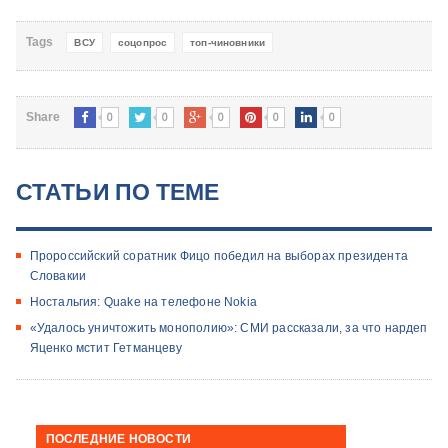
Tags
ВСУ
соцопрос
топ-чиновники
0
0
0
0
0
Share
СТАТЬИ ПО ТЕМЕ
Пророссийский соратник Фицо победил на выборах президента
Словакии
Ностальгия: Quake на телефоне Nokia
«Удалось уничтожить монополию»: СМИ рассказали, за что нардеп
Яценко мстит Гетманцеву
ПОСЛЕДНИЕ НОВОСТИ