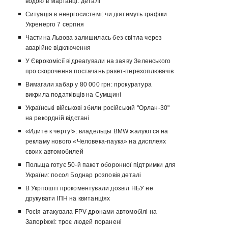
водою в Марганці: деталі
Ситуація в енергосистемі: чи діятимуть графіки
Укренерго 7 серпня
Частина Львова залишилась без світла через
аварійне відключення
У Єврокомісії відреагували на заяву Зеленського
про скорочення постачань ракет-перехоплювачів
Вимагали хабар у 80 000 грн: прокуратура
викрила податківців на Сумщині
Українські військові збили російський "Орлан-30"
на рекордній відстані
«Идите к черту!»: владельцы BMW жалуются на
рекламу нового «Человека-паука» на дисплеях
своих автомобилей
Польща готує 50-й пакет оборонної підтримки для
України: посол Боднар розповів деталі
В Укрпошті прокоментували дозвіл НБУ не
друкувати ІПН на квитанціях
Росія атакувала FPV-дронами автомобілі на
Запоріжжі: троє людей поранені