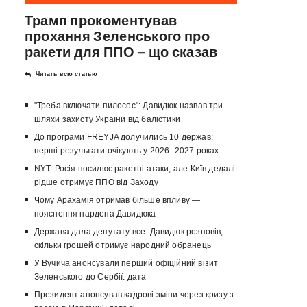
Трамп прокоментував
прохання Зеленського про
ракети для ППО – що сказав
Читать всю статью
"Треба включати пилосос": Давидюк назвав три
шляхи захисту України від балістики
До програми FREYJA долучились 10 держав:
перші результати очікують у 2026–2027 роках
NYT: Росія посилює ракетні атаки, але Київ дедалі
рідше отримує ППО від Заходу
Чому Арахамія отримав більше впливу —
пояснення нардепа Давидюка
Держава дала депутату все: Давидюк розповів,
скільки грошей отримує народний обранець
У Вучича анонсували перший офіційний візит
Зеленського до Сербії: дата
Президент анонсував кадрові зміни через кризу з