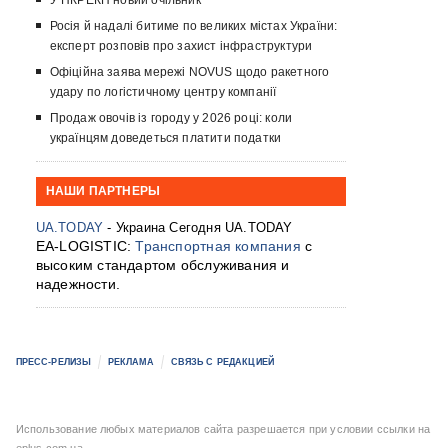
У НКРЕКП новий очільник
Росія й надалі битиме по великих містах України:
експерт розповів про захист інфраструктури
Офіційна заява мережі NOVUS щодо ракетного
удару по логістичному центру компанії
Продаж овочів із городу у 2026 році: коли
українцям доведеться платити податки
НАШИ ПАРТНЕРЫ
UA.TODAY
- Украина Сегодня UA.TODAY
EA-LOGISTIC:
Транспортная компания
с
высоким стандартом обслуживания и
надежности.
ПРЕСС-РЕЛИЗЫ
РЕКЛАМА
СВЯЗЬ С РЕДАКЦИЕЙ
Использование любых материалов сайта разрешается при условии ссылки на