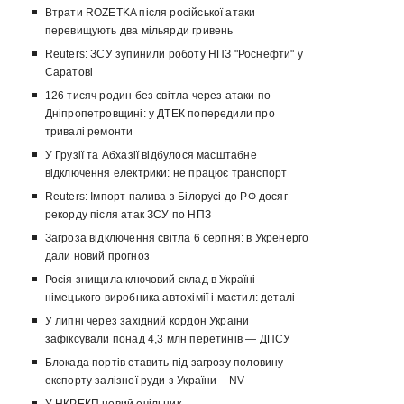
Втрати ROZETKA після російської атаки
перевищують два мільярди гривень
Reuters: ЗСУ зупинили роботу НПЗ "Роснефти" у
Саратові
126 тисяч родин без світла через атаки по
Дніпропетровщині: у ДТЕК попередили про
тривалі ремонти
У Грузії та Абхазії відбулося масштабне
відключення електрики: не працює транспорт
Reuters: Імпорт палива з Білорусі до РФ досяг
рекорду після атак ЗСУ по НПЗ
Загроза відключення світла 6 серпня: в Укренерго
дали новий прогноз
Росія знищила ключовий склад в Україні
німецького виробника автохімії і мастил: деталі
У липні через західний кордон України
зафіксували понад 4,3 млн перетинів — ДПСУ
Блокада портів ставить під загрозу половину
експорту залізної руди з України – NV