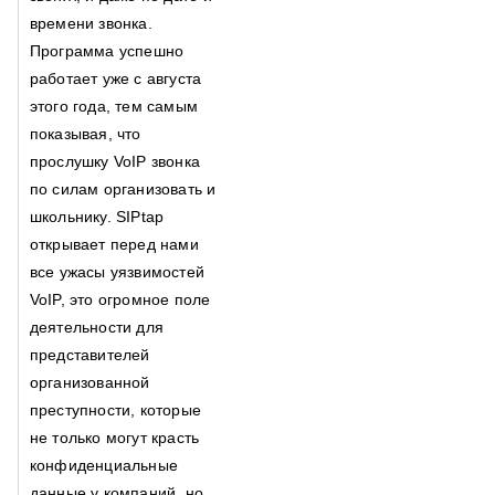
времени звонка.
Программа успешно
работает уже с августа
этого года, тем самым
показывая, что
прослушку VoIP звонка
по силам организовать и
школьнику. SIPtap
открывает перед нами
все ужасы уязвимостей
VoIP, это огромное поле
деятельности для
представителей
организованной
преступности, которые
не только могут красть
конфиденциальные
данные у компаний, но