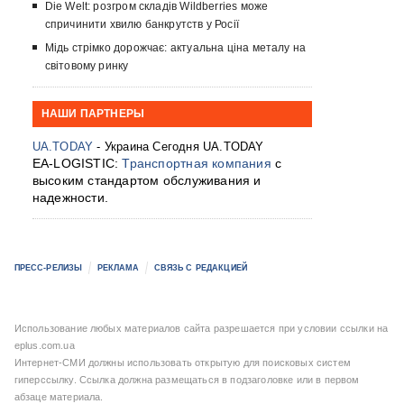
Die Welt: розгром складів Wildberries може
спричинити хвилю банкрутств у Росії
Мідь стрімко дорожчає: актуальна ціна металу на
світовому ринку
НАШИ ПАРТНЕРЫ
UA.TODAY
- Украина Сегодня UA.TODAY
EA-LOGISTIC:
Транспортная компания
с
высоким стандартом обслуживания и
надежности.
ПРЕСС-РЕЛИЗЫ
РЕКЛАМА
СВЯЗЬ С РЕДАКЦИЕЙ
Использование любых материалов сайта разрешается при условии ссылки на
eplus.com.ua
Интернет-СМИ должны использовать открытую для поисковых систем
гиперссылку. Ссылка должна размещаться в подзаголовке или в первом
абзаце материала.