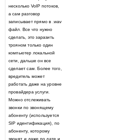
несколько VoIP потоков,
а сам разговор
записывает прямо в .wav
файл. Все что нужно
сделать, это заразить
трояном только один
компьютер локальной
сети, дальше он все
сделает сам. Более того,
вредитель может
работать даже на уровне
провайдера услуги.
Можно отслеживать
звонки по звонящему
абоненту (используется
SIP идентификация), по
абоненту, которому
звонят, и даже по дате и