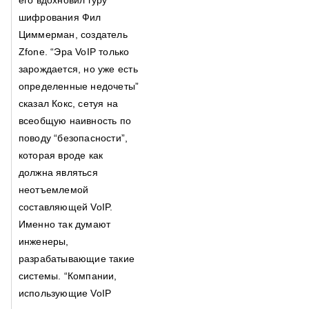
его вдохновил гуру
шифрования Фил
Циммерман, создатель
Zfone. “Эра VoIP только
зарождается, но уже есть
определенные недочеты”
сказал Кокс, сетуя на
всеобщую наивность по
поводу “безопасности”,
которая вроде как
должна являться
неотъемлемой
составляющей VoIP.
Именно так думают
инженеры,
разрабатывающие такие
системы. “Компании,
использующие VoIP