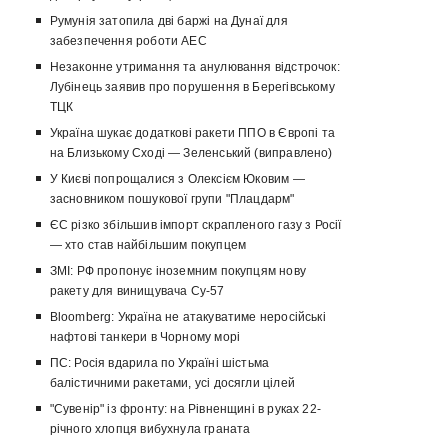
Румунія затопила дві баржі на Дунаї для
забезпечення роботи АЕС
Незаконне утримання та анулювання відстрочок:
Лубінець заявив про порушення в Берегівському
ТЦК
Україна шукає додаткові ракети ППО в Європі та
на Близькому Сході — Зеленський (виправлено)
У Києві попрощалися з Олексієм Юковим —
засновником пошукової групи "Плацдарм"
ЄС різко збільшив імпорт скрапленого газу з Росії
— хто став найбільшим покупцем
ЗМІ: РФ пропонує іноземним покупцям нову
ракету для винищувача Су-57
Bloomberg: Україна не атакуватиме неросійські
нафтові танкери в Чорному морі
ПС: Росія вдарила по Україні шістьма
балістичними ракетами, усі досягли цілей
"Сувенір" із фронту: на Рівненщині в руках 22-
річного хлопця вибухнула граната