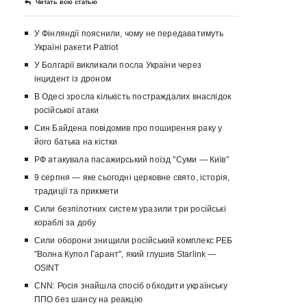
Читать всю статью
У Фінляндії пояснили, чому не передаватимуть
Україні ракети Patriot
У Болгарії викликали посла України через
інцидент із дроном
В Одесі зросла кількість постраждалих внаслідок
російської атаки
Син Байдена повідомив про поширення раку у
його батька на кістки
РФ атакувала пасажирський поїзд "Суми — Київ"
9 серпня — яке сьогодні церковне свято, історія,
традиції та прикмети
Сили безпілотних систем уразили три російські
кораблі за добу
Сили оборони знищили російський комплекс РЕБ
"Волна Купол Гарант", який глушив Starlink —
OSINT
CNN: Росія знайшла спосіб обходити українську
ППО без шансу на реакцію