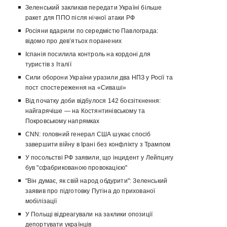
Зеленський закликав передати Україні більше
ракет для ППО після нічної атаки РФ
Росіяни вдарили по середмістю Павлограда:
відомо про девʼятьох поранених
Іспанія посилила контроль на кордоні для
туристів з Італії
Сили оборони України уразили два НПЗ у Росії та
пост спостереження на «Сиваші»
Від початку доби відбулося 142 боєзіткнення:
найгарячіше — на Костянтинівському та
Покровському напрямках
CNN: головний генерал США шукає спосіб
завершити війну в Ірані без конфлікту з Трампом
У посольстві РФ заявили, що інцидент у Лейпцигу
був "сфабрикованою провокацією"
"Він думає, як свій народ обдурити": Зеленський
заявив про підготовку Путіна до прихованої
мобілізації
У Польщі відреагували на заклики опозиції
депортувати українців