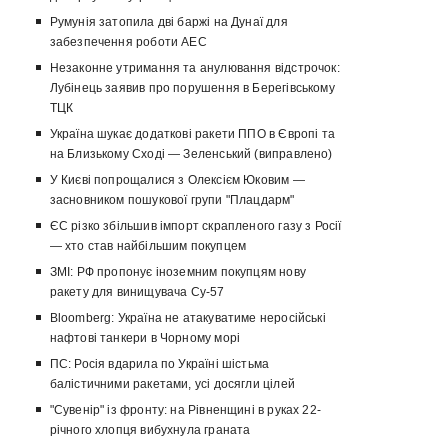
Румунія затопила дві баржі на Дунаї для
забезпечення роботи АЕС
Незаконне утримання та анулювання відстрочок:
Лубінець заявив про порушення в Берегівському
ТЦК
Україна шукає додаткові ракети ППО в Європі та
на Близькому Сході — Зеленський (виправлено)
У Києві попрощалися з Олексієм Юковим —
засновником пошукової групи "Плацдарм"
ЄС різко збільшив імпорт скрапленого газу з Росії
— хто став найбільшим покупцем
ЗМІ: РФ пропонує іноземним покупцям нову
ракету для винищувача Су-57
Bloomberg: Україна не атакуватиме неросійські
нафтові танкери в Чорному морі
ПС: Росія вдарила по Україні шістьма
балістичними ракетами, усі досягли цілей
"Сувенір" із фронту: на Рівненщині в руках 22-
річного хлопця вибухнула граната