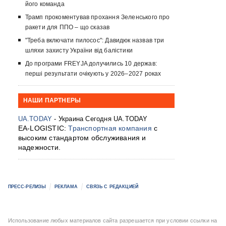
його команда
Трамп прокоментував прохання Зеленського про
ракети для ППО – що сказав
"Треба включати пилосос": Давидюк назвав три
шляхи захисту України від балістики
До програми FREYJA долучились 10 держав:
перші результати очікують у 2026–2027 роках
НАШИ ПАРТНЕРЫ
UA.TODAY
- Украина Сегодня UA.TODAY
EA-LOGISTIC:
Транспортная компания
с
высоким стандартом обслуживания и
надежности.
ПРЕСС-РЕЛИЗЫ
РЕКЛАМА
СВЯЗЬ С РЕДАКЦИЕЙ
Использование любых материалов сайта разрешается при условии ссылки на