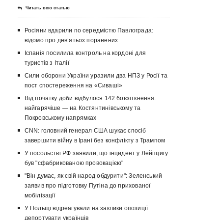
Читать всю статью
Росіяни вдарили по середмістю Павлограда:
відомо про девʼятьох поранених
Іспанія посилила контроль на кордоні для
туристів з Італії
Сили оборони України уразили два НПЗ у Росії та
пост спостереження на «Сиваші»
Від початку доби відбулося 142 боєзіткнення:
найгарячіше — на Костянтинівському та
Покровському напрямках
CNN: головний генерал США шукає спосіб
завершити війну в Ірані без конфлікту з Трампом
У посольстві РФ заявили, що інцидент у Лейпцигу
був "сфабрикованою провокацією"
"Він думає, як свій народ обдурити": Зеленський
заявив про підготовку Путіна до прихованої
мобілізації
У Польщі відреагували на заклики опозиції
депортувати українців