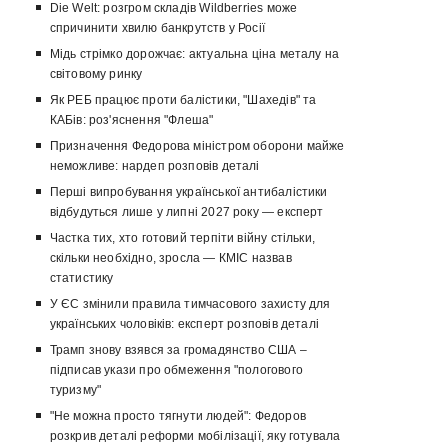
Die Welt: розгром складів Wildberries може
спричинити хвилю банкрутств у Росії
Мідь стрімко дорожчає: актуальна ціна металу на
світовому ринку
Як РЕБ працює проти балістики, "Шахедів" та
КАБів: роз'яснення "Флеша"
Призначення Федорова міністром оборони майже
неможливе: нардеп розповів деталі
Перші випробування української антибалістики
відбудуться лише у липні 2027 року — експерт
Частка тих, хто готовий терпіти війну стільки,
скільки необхідно, зросла — КМІС назвав
статистику
У ЄС змінили правила тимчасового захисту для
українських чоловіків: експерт розповів деталі
Трамп знову взявся за громадянство США –
підписав укази про обмеження "пологового
туризму"
"Не можна просто тягнути людей": Федоров
розкрив деталі реформи мобілізації, яку готувала