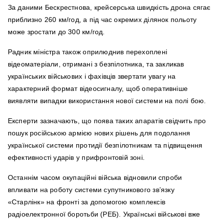
За даними Бескрестнова, крейсерська швидкість дрона сягає
приблизно 260 км/год, а під час окремих ділянок польоту
може зростати до 300 км/год.
Радник міністра також оприлюднив перехоплені
відеоматеріали, отримані з безпілотника, та закликав
українських військових і фахівців звертати увагу на
характерний формат відеосигналу, щоб оперативніше
виявляти випадки використання нової системи на полі бою.
Експерти зазначають, що поява таких апаратів свідчить про
пошук російською армією нових рішень для подолання
української системи протидії безпілотникам та підвищення
ефективності ударів у прифронтовій зоні.
Останнім часом окупаційні війська відновили спроби
впливати на роботу системи супутникового зв’язку
«Старлінк» на фронті за допомогою комплексів
радіоелектронної боротьби (РЕБ). Українські військові вже