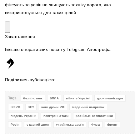
фіксують та успішно знищують техніку ворога, яка
використовується для таких цілей.
Завантаження…
Більше оперативних новин у Telegram Апострофа
Поділитись публікацією:
Tags
безпілотник
БПЛА
війна в Україні
дрони-камікадзе
ЗС РФ
ЗСУ
нові дрони РФ
південний напрямок
південь України
повітряні атаки
російські безпілотники
Росія
ударний дрон
українська армія
Флеш
фронт