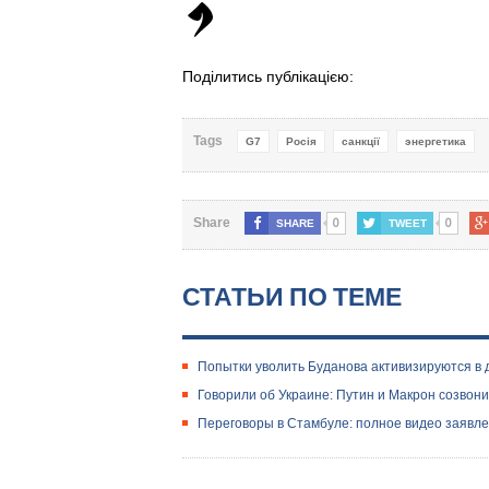
Поділитись публікацією:
Tags
G7
Росія
санкції
энергетика
0
0
Share
SHARE
TWEET
СТАТЬИ ПО ТЕМЕ
Попытки уволить Буданова активизируются в
Говорили об Украине: Путин и Макрон созвон
Переговоры в Стамбуле: полное видео заявле