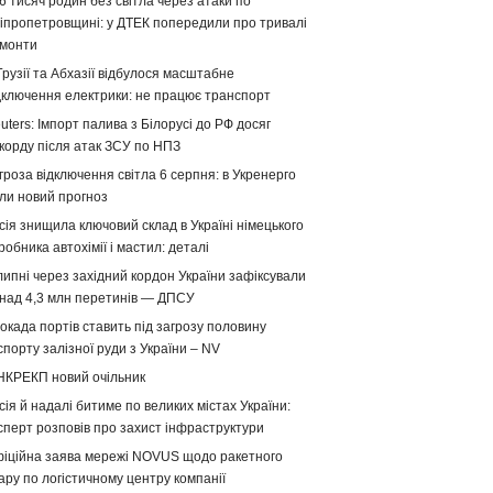
6 тисяч родин без світла через атаки по
іпропетровщині: у ДТЕК попередили про тривалі
монти
Грузії та Абхазії відбулося масштабне
дключення електрики: не працює транспорт
uters: Імпорт палива з Білорусі до РФ досяг
корду після атак ЗСУ по НПЗ
гроза відключення світла 6 серпня: в Укренерго
ли новий прогноз
сія знищила ключовий склад в Україні німецького
робника автохімії і мастил: деталі
липні через західний кордон України зафіксували
над 4,3 млн перетинів — ДПСУ
окада портів ставить під загрозу половину
спорту залізної руди з України – NV
НКРЕКП новий очільник
сія й надалі битиме по великих містах України:
сперт розповів про захист інфраструктури
іційна заява мережі NOVUS щодо ракетного
ару по логістичному центру компанії