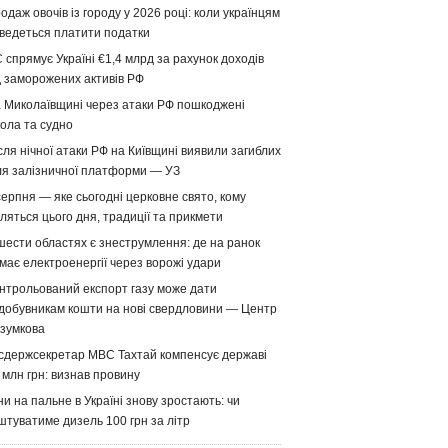
одаж овочів із городу у 2026 році: коли українцям
ведеться платити податки
 спрямує Україні €1,4 млрд за рахунок доходів
д заморожених активів РФ
 Миколаївщині через атаки РФ пошкоджені
ола та судно
сля нічної атаки РФ на Київщині виявили загиблих
ля залізничної платформи — УЗ
серпня — яке сьогодні церковне свято, кому
ляться цього дня, традиції та прикмети
шести областях є знеструмлення: де на ранок
має електроенергії через ворожі удари
нтрольований експорт газу може дати
добувникам кошти на нові свердловини — Центр
зумкова
сдержсекретар МВС Тахтай компенсує державі
 млн грн: визнав провину
ни на пальне в Україні знову зростають: чи
штуватиме дизель 100 грн за літр