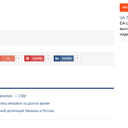
НА
UA.
EA-
выс
над
0
0
0
+1
SHARE
SHARE
 декабре, — СМИ
ились впервые за долгое время
ний делегаций Украины и России