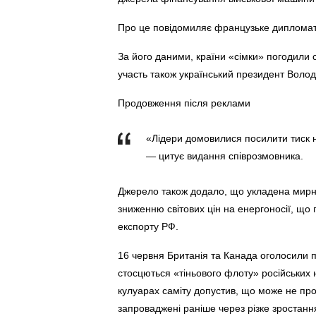
Про це повідомиляє французьке дипломат
За його даними, країни «сімки» погодили 
участь також український президент Воло
Продовження після реклами
«Лідери домовилися посилити тиск н
— цитує видання співрозмовника.
Джерело також додало, що укладена мирн
зниженню світових цін на енергоносії, щ
експорту РФ.
16 червня Британія та Канада оголосили п
стосцються «тіньового флоту» російських
кулуарах саміту допустив, що може не про
запроваджені раніше через різке зростання