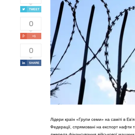
TWEET
0
+1
0
SHARE
Лідери країн «Групи семи» на саміті в Ев’я
Федерації, спрямовані на експорт нафти т
джерела фінансування військової машини