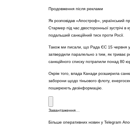
Продовження після реклами
Як розповідав «Апостроф», український п
Стармер під час двосторонньої зустрічі в 
подальший санкційний тиск проти Росії.
Також ми писали, що Рада ЄС 15 червня ух
затвердили паралельно з тим, як триває 
санкційного списку потрапили понад 80 юр
Окрім того, влада Канади розширила санкц
заборони щодо тіньового флоту, енергосе
поширюють дезінформацію.
Завантаження…
Більше оперативних новин у Telegram Ап