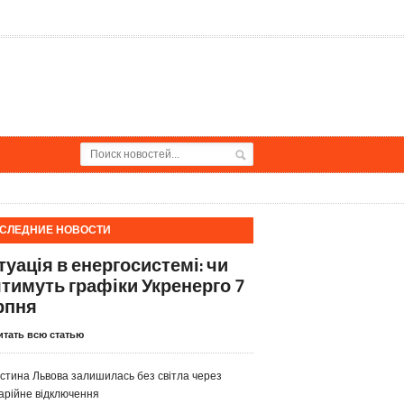
СЛЕДНИЕ НОВОСТИ
туація в енергосистемі: чи
ятимуть графіки Укренерго 7
рпня
итать всю статью
стина Львова залишилась без світла через
арійне відключення