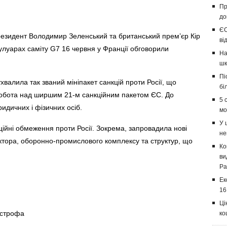
Пр
до
ЄС
резидент Володимир Зеленський та британський прем’єр Кір
ві
кулуарах саміту G7 16 червня у Франції обговорили
На
шк
Пі
валила так званий мініпакет санкцій проти Росії, що
бі
робота над ширшим 21-м санкційним пакетом ЄС. До
5 
идичних і фізичних осіб.
мо
У 
ійні обмеження проти Росії. Зокрема, запровадила нові
не
ктора, оборонно-промислового комплексу та структур, що
Ко
ви
Ра
Ек
16
Ці
острофа
ко