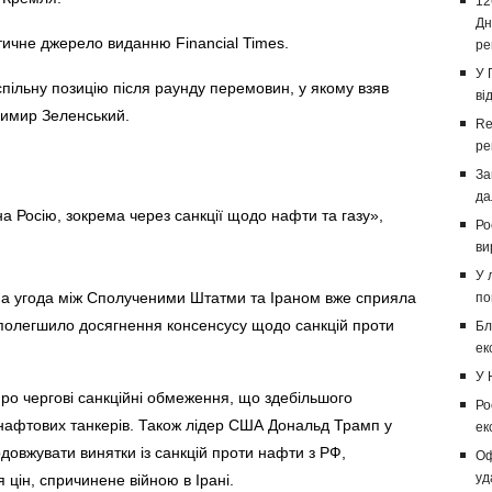
12
Дн
ичне джерело виданню Financial Times.
ре
У 
спільну позицію після раунду перемовин, у якому взяв
ві
димир Зеленський.
Re
ре
За
да
а Росію, зокрема через санкції щодо нафти та газу»,
Ро
ви
У 
а угода між Сполученими Штатми та Іраном вже сприяла
по
о полегшило досягнення консенсусу щодо санкцій проти
Бл
ек
У 
ро чергові санкційні обмеження, що здебільшого
Ро
 нафтових танкерів. Також лідер США Дональд Трамп у
ек
довжувати винятки із санкцій проти нафти з РФ,
Оф
уд
 цін, спричинене війною в Ірані.