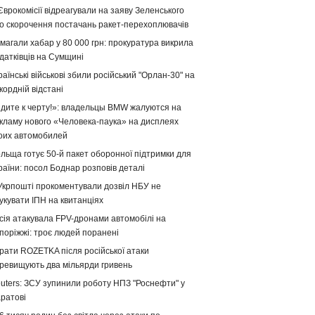
Єврокомісії відреагували на заяву Зеленського
о скорочення постачань ракет-перехоплювачів
магали хабар у 80 000 грн: прокуратура викрила
датківців на Сумщині
раїнські військові збили російський "Орлан-30" на
кордній відстані
дите к черту!»: владельцы BMW жалуются на
кламу нового «Человека-паука» на дисплеях
оих автомобилей
льща готує 50-й пакет оборонної підтримки для
раїни: посол Боднар розповів деталі
Укрпошті прокоментували дозвіл НБУ не
укувати ІПН на квитанціях
сія атакувала FPV-дронами автомобілі на
поріжжі: троє людей поранені
рати ROZETKA після російської атаки
ревищують два мільярди гривень
uters: ЗСУ зупинили роботу НПЗ "Роснефти" у
ратові