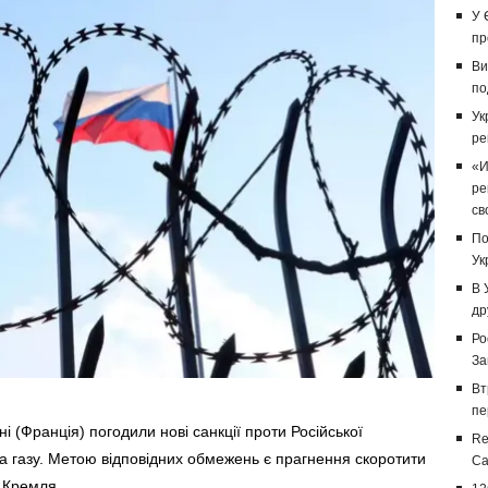
У 
пр
Ви
по
Ук
ре
«И
ре
св
По
Ук
В 
др
Ро
За
Вт
пе
ні (Франція) погодили нові санкції проти Російської
Re
а газу. Метою відповідних обмежень є прагнення скоротити
Са
 Кремля.