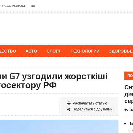
ПРЕСС-РЕЛИЗЫ
RU
ЩЕСТВО
АВТО
СПОРТ
ТЕХНОЛОГИИ
ЗДОРОВЬЕ
аїни G7 узгодили жорсткіші
ПО
ргосектору РФ
Си
ді
се
Распечатать статью
Поделиться с друзьями
Ч
Ча
ав