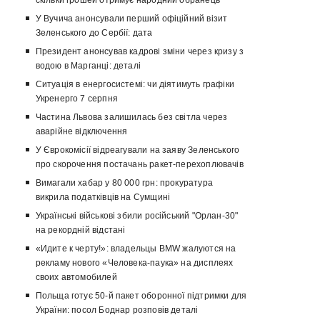
скільки грошей отримує народний обранець
У Вучича анонсували перший офіційний візит
Зеленського до Сербії: дата
Президент анонсував кадрові зміни через кризу з
водою в Марганці: деталі
Ситуація в енергосистемі: чи діятимуть графіки
Укренерго 7 серпня
Частина Львова залишилась без світла через
аварійне відключення
У Єврокомісії відреагували на заяву Зеленського
про скорочення постачань ракет-перехоплювачів
Вимагали хабар у 80 000 грн: прокуратура
викрила податківців на Сумщині
Українські військові збили російський "Орлан-30"
на рекордній відстані
«Идите к черту!»: владельцы BMW жалуются на
рекламу нового «Человека-паука» на дисплеях
своих автомобилей
Польща готує 50-й пакет оборонної підтримки для
України: посол Боднар розповів деталі