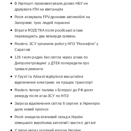
В Укрпошті прокоментували дозвіл НБУ не
друкувати ІПН на квитанціях
Росія атакувала FPV-дронами автомобілі на
Запоріжжі: троє людей поранені
Втрати ROZETKA після російської атаки
перевищують два мільярди гривень
Reuters: ЗСУ зупинили роботу НПЗ "Роснефти" у
Саратові
126 тисяч родин без світла через атаки по
Дніпропетровщині: у ДТЕК попередили про
тривалі ремонти
У Грузії та Абхазії відбулося масштабне
відключення електрики: не працює транспорт
Reuters: Імпорт палива з Білорусі до РФ досяг
рекорду після атак ЗСУ по НПЗ
Загроза відключення світла 6 серпня: в Укренерго
дали новий прогноз
Росія знищила ключовий склад в Україні
німецького виробника автохімії і мастил: деталі
У липні через західний кордон України