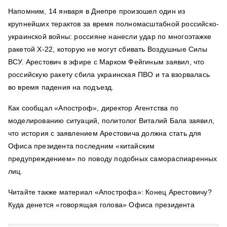
Напомним, 14 января в Днепре произошел один из
крупнейших терактов за время полномасштабной российско-
украинской войны: россияне нанесли удар по многоэтажке
ракетой Х-22, которую не могут сбивать Воздушные Силы
ВСУ. Арестович в эфире с Марком Фейгиным заявил, что
российскую ракету сбила украинская ПВО и та взорвалась
во время падения на подъезд.
Как сообщал «Апостроф», директор Агентства по
моделированию ситуаций, политолог Виталий Бала заявил,
что история с заявлением Арестовича должна стать для
Офиса президента последним «китайским
предупреждением» по поводу подобных самораспиаренных
лиц.
Читайте также материал «Апострофа»: Конец Арестовичу?
Куда денется «говорящая голова» Офиса президента