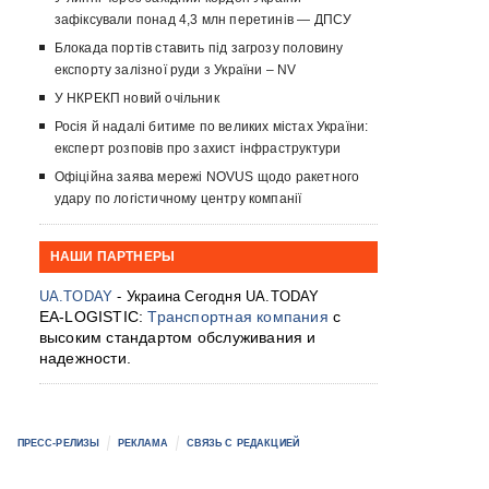
зафіксували понад 4,3 млн перетинів — ДПСУ
Блокада портів ставить під загрозу половину
експорту залізної руди з України – NV
У НКРЕКП новий очільник
Росія й надалі битиме по великих містах України:
експерт розповів про захист інфраструктури
Офіційна заява мережі NOVUS щодо ракетного
удару по логістичному центру компанії
НАШИ ПАРТНЕРЫ
UA.TODAY
- Украина Сегодня UA.TODAY
EA-LOGISTIC:
Транспортная компания
с
высоким стандартом обслуживания и
надежности.
ПРЕСС-РЕЛИЗЫ
РЕКЛАМА
СВЯЗЬ С РЕДАКЦИЕЙ