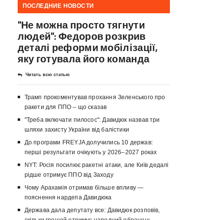
ПОСЛЕДНИЕ НОВОСТИ
"Не можна просто тягнути
людей": Федоров розкрив
деталі реформи мобілізації,
яку готувала його команда
Читать всю статью
Трамп прокоментував прохання Зеленського про
ракети для ППО – що сказав
"Треба включати пилосос": Давидюк назвав три
шляхи захисту України від балістики
До програми FREYJA долучились 10 держав:
перші результати очікують у 2026–2027 роках
NYT: Росія посилює ракетні атаки, але Київ дедалі
рідше отримує ППО від Заходу
Чому Арахамія отримав більше впливу —
пояснення нардепа Давидюка
Держава дала депутату все: Давидюк розповів,