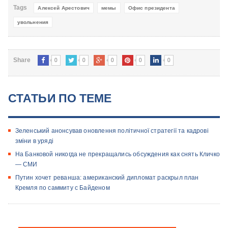
Tags
Алексей Арестович
мемы
Офис президента
увольнения
0
0
0
0
0
Share
СТАТЬИ ПО ТЕМЕ
Зеленський анонсував оновлення політичної стратегії та кадрові
зміни в уряді
На Банковой никогда не прекращались обсуждения как снять Кличко
— СМИ
Путин хочет реванша: американский дипломат раскрыл план
Кремля по саммиту с Байденом