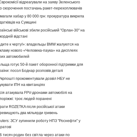
Єврокомісії відреагували на заяву Зеленського
о скорочення постачань ракет-перехоплювачів
магали хабар у 80 000 грн: прокуратура викрила
датківців на Сумщині
раїнські військові збили російський "Орлан-30" на
кордній відстані
дите к черту!»: владельцы BMW жалуются на
кламу нового «Человека-паука» на дисплеях
оих автомобилей
льща готує 50-й пакет оборонної підтримки для
раїни: посол Боднар розповів деталі
Укрпошті прокоментували дозвіл НБУ не
укувати ІПН на квитанціях
сія атакувала FPV-дронами автомобілі на
поріжжі: троє людей поранені
рати ROZETKA після російської атаки
ревищують два мільярди гривень
uters: ЗСУ зупинили роботу НПЗ "Роснефти" у
ратові
6 тисяч родин без світла через атаки по