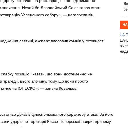
щороку витрачає на реставрацію і на підтримання
Дн
о значення. Нехай би Європейський Союз зараз став
ре
реставрацію Успенського собору», — наголосив він.
НА
UA.
EA-
шкодження святині, експерт висловив сумнів у готовності
выс
над
 слабку позицію і казати, що вони достеменно не
єї трагедії, цього злочину, тому що вони просто
ї із членів ЮНЕСКО», — заявив Ковальов.
остатньо доказів цілеспрямованого характеру атаки. За його
давали ударів по території Києво-Печерської лаври, причому