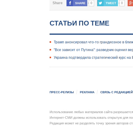
0
0
Share
SHARE
TWEET
СТАТЬИ ПО ТЕМЕ
Трамп анонсировал что-то грандиозное в бл
"Все зависит от Путина": разведчик оценил в
Украина подтвердила стратегический курс на
ПРЕСС-РЕЛИЗЫ
РЕКЛАМА
СВЯЗЬ С РЕДАКЦИЕЙ
Использование любых материалов сайта разрешается 
Интернет-СМИ должны использовать открытую для пои
Редакция может не разделять точку зрения авторов с