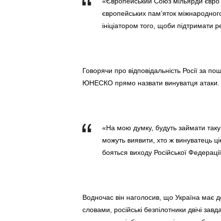
«Європейський Союз мільярди євро 
європейських пам’яток міжнародног
ініціатором того, щоби підтримати 
Говорячи про відповідальність Росії за по
ЮНЕСКО прямо назвати винуватця атаки.
«На мою думку, будуть займати таку
можуть виявити, хто ж винуватець ці
бояться виходу Російської Федераці
Водночас він наголосив, що Україна має д
словами, російські безпілотники двічі зав