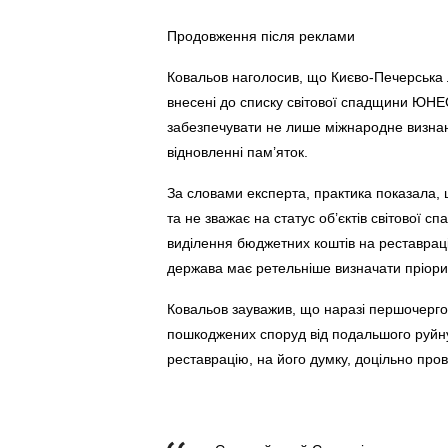
Продовження після реклами
Ковальов наголосив, що Києво-Печерська 
внесені до списку світової спадщини ЮНЕС
забезпечувати не лише міжнародне визнанн
відновленні пам’яток.
За словами експерта, практика показала, 
та не зважає на статус об’єктів світової 
виділення бюджетних коштів на реставраці
держава має ретельніше визначати пріорит
Ковальов зауважив, що наразі першочерго
пошкоджених споруд від подальшого руйн
реставрацію, на його думку, доцільно про