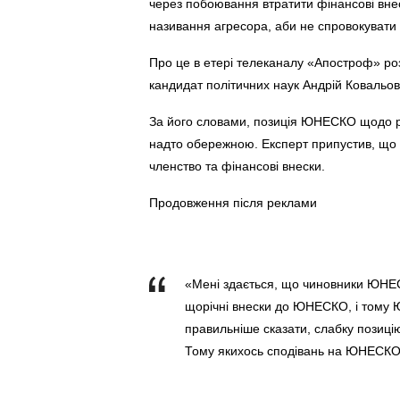
через побоювання втратити фінансові внес
називання агресора, аби не спровокувати в
Про це в етері телеканалу «Апостроф» роз
кандидат політичних наук Андрій Ковальов
За його словами, позиція ЮНЕСКО щодо ро
надто обережною. Експерт припустив, що о
членство та фінансові внески.
Продовження після реклами
«Мені здається, що чиновники ЮНЕС
щорічні внески до ЮНЕСКО, і тому 
правильніше сказати, слабку позицію
Тому якихось сподівань на ЮНЕСКО 