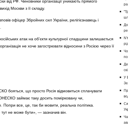
ки від РФ. Чиновники організації уникають прямого
ра
ихід Москви з її складу.
"Т
шл
повів офіцер Збройних сил України, релігієзнавець і
До
.
ре
NY
сійських атак на об’єкти культурної спадщини залишається
рі
рганізація не хоче загострювати відносини з Росією через її
Чо
по
Де
ск
У 
Зе
КО бояться, що просто Росія відмовиться сплачувати
Пр
во
ЮНЕСКО займає таку досить помірковану чи,
Си
. Попри все, це, так би мовити, реальна політика.
Ук
тут не може бути», — зазначив він.
Ча
ав