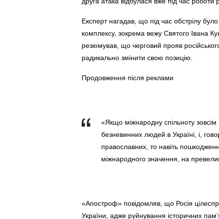
друга атака відбулася вже під час роботи 
Експерт нагадав, що під час обстрілу бул
комплексу, зокрема вежу Святого Івана К
резюмував, що черговий прояв російськог
радикально змінити свою позицію.
Продовження після реклами
«Якщо міжнародну спільноту зовсім
безневинних людей в Україні, і, гов
православних, то навіть пошкодженн
міжнародного значення, на превелик
«Апостроф» повідомляв, що Росія цілеспр
України, адже руйнування історичних пам’