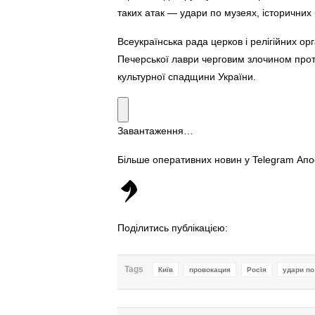
таких атак — удари по музеях, історичних 
Всеукраїнська рада церков і релігійних ор
Печерської лаври черговим злочином проти
культурної спадщини України.
Завантаження…
Більше оперативних новин у Telegram Ап
Поділитись публікацією:
Tags
Київ
провокация
Росія
удари по