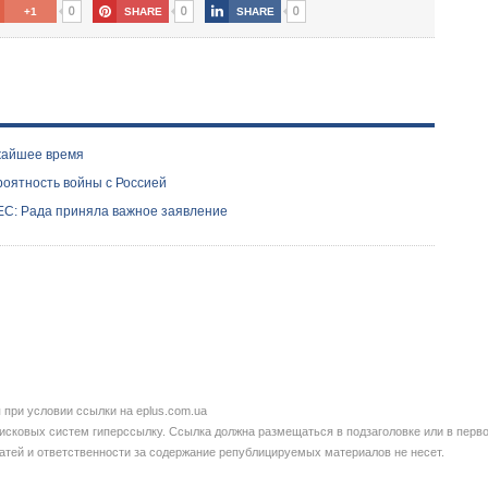
0
0
0
+1
SHARE
SHARE
ижайшее время
ероятность войны с Россией
 ЕС: Рада приняла важное заявление
при условии ссылки на eplus.com.ua
сковых систем гиперссылку. Ссылка должна размещаться в подзаголовке или в перво
татей и ответственности за содержание републицируемых материалов не несет.