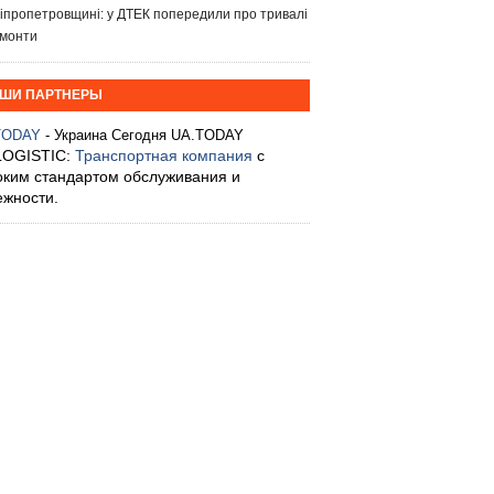
іпропетровщині: у ДТЕК попередили про тривалі
монти
ШИ ПАРТНЕРЫ
TODAY
- Украина Сегодня UA.TODAY
LOGISTIC:
Транспортная компания
с
оким стандартом обслуживания и
ежности.