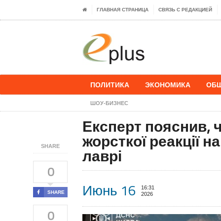
ГЛАВНАЯ СТРАНИЦА
СВЯЗЬ С РЕДАКЦИЕЙ
ПОЛИТИКА
ЭКОНОМИКА
ОБ
ШОУ-БИЗНЕС
Експерт пояснив,
жорсткої реакції н
SHARE
лаврі
0
Июнь 16
16:31
SHARE
2026
0