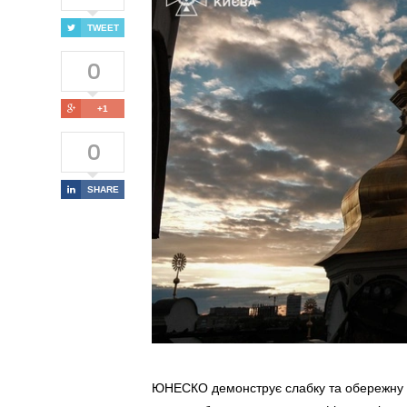
TWEET
0
+1
0
SHARE
ЮНЕСКО демонструє слабку та обережну по