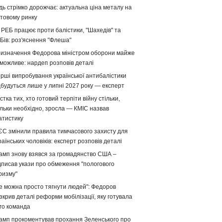
дь стрімко дорожчає: актуальна ціна металу на
ітовому ринку
 РЕБ працює проти балістики, "Шахедів" та
Бів: роз'яснення "Флеша"
изначення Федорова міністром оборони майже
можливе: нардеп розповів деталі
рші випробування української антибалістики
дбудуться лише у липні 2027 року — експерт
стка тих, хто готовий терпіти війну стільки,
ільки необхідно, зросла — КМІС назвав
атистику
ЄС змінили правила тимчасового захисту для
раїнських чоловіків: експерт розповів деталі
амп знову взявся за громадянство США –
дписав укази про обмеження "пологового
ризму"
е можна просто тягнути людей": Федоров
зкрив деталі реформи мобілізації, яку готувала
го команда
амп прокоментував прохання Зеленського про