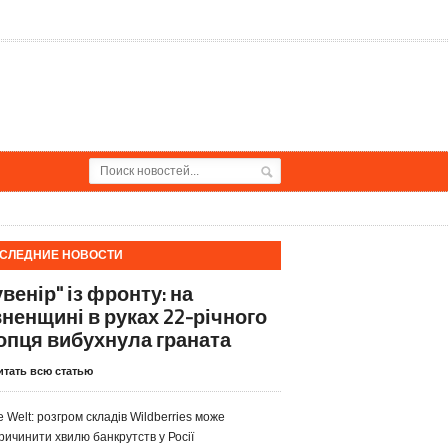
СЛЕДНИЕ НОВОСТИ
венір" із фронту: на
вненщині в руках 22-річного
опця вибухнула граната
итать всю статью
e Welt: розгром складів Wildberries може
ричинити хвилю банкрутств у Росії