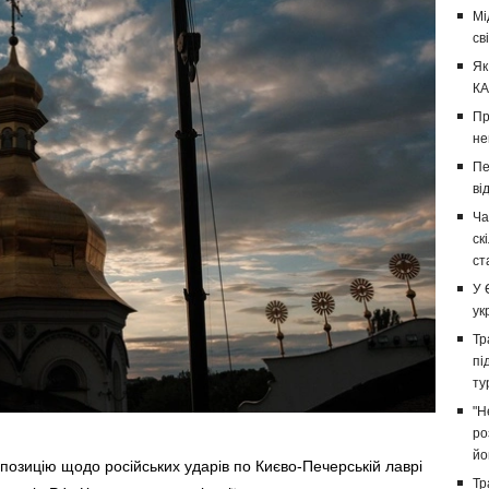
Мі
св
Як
КА
Пр
не
Пе
ві
Ча
ск
ст
У 
ук
Тр
пі
ту
"Н
ро
йо
зицію щодо російських ударів по Києво-Печерській лаврі
Тр