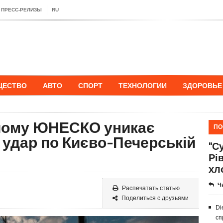
ПРЕСС-РЕЛИЗЫ
RU
ЩЕСТВО
АВТО
СПОРТ
ТЕХНОЛОГИИ
ЗДОРОВЬЕ
 чому ЮНЕСКО уникає
ПО
а удар по Києво-Печерській
"Су
Рі
хл
Ч
Распечатать статью
Поделиться с друзьями
Di
сп