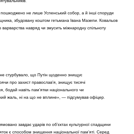
рятувальників.
о пошкоджено не лише Успенський собор, а й інші споруди
ущника, збудовану коштом гетьмана Івана Мазепи. Ковальов
о варварства навряд чи змусить міжнародну спільноту
 не стурбувало, що Путін щоденно знищує
орячи про захист православ’я, знищує тисячі
я, бодай навіть пам’ятки національного чи
ий жаль, ні на що не вплине», — підсумував офіцер.
ямовано завдає ударів по об’єктах культурної спадщини
яток є способом знищення національної пам’яті. Серед