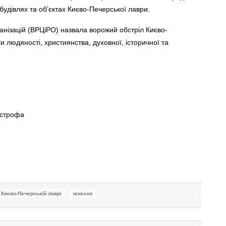
будівлях та об’єктах Києво-Печерської лаври.
ганізацій (ВРЦіРО) назвала ворожий обстріл Києво-
 людяності, християнства, духовної, історичної та
острофа
 Києво-Печерській лаврі
юнеско