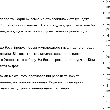
У 
пр
Ви
по
лавра та Софія Київська мають особливий статус, адже
Ук
КО як єдиний комплекс. На його думку, цей статус мав би
ре
я, а й додатковий захист під час війни та допомогу у
«И
ре
св
що Росія ігнорує норми міжнародного гуманітарного права
По
спадщини. Він також розкритикував заяви про швидке
Ук
ю Успенського собору. На його переконання, під час війни
В 
ети витрат.
др
Ро
вими мають бути протиаварійні роботи та захист
За
ування, зокрема через опади. Водночас повноцінну
Вт
водити за підтримки міжнародних партнерів.
пе
Re
Са
12