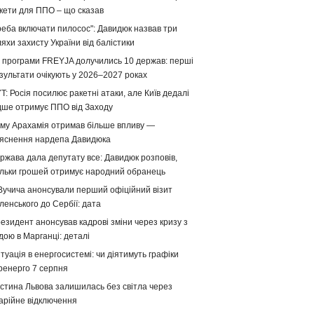
кети для ППО – що сказав
реба включати пилосос": Давидюк назвав три
яхи захисту України від балістики
 програми FREYJA долучились 10 держав: перші
зультати очікують у 2026–2027 роках
T: Росія посилює ракетні атаки, але Київ дедалі
дше отримує ППО від Заходу
му Арахамія отримав більше впливу —
яснення нардепа Давидюка
ржава дала депутату все: Давидюк розповів,
ільки грошей отримує народний обранець
Вучича анонсували перший офіційний візит
ленського до Сербії: дата
езидент анонсував кадрові зміни через кризу з
дою в Марганці: деталі
туація в енергосистемі: чи діятимуть графіки
ренерго 7 серпня
стина Львова залишилась без світла через
арійне відключення