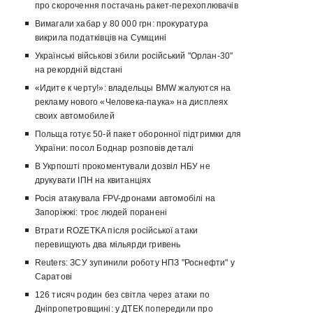
про скорочення постачань ракет-перехоплювачів
Вимагали хабар у 80 000 грн: прокуратура
викрила податківців на Сумщині
Українські військові збили російський "Орлан-30"
на рекордній відстані
«Идите к черту!»: владельцы BMW жалуются на
рекламу нового «Человека-паука» на дисплеях
своих автомобилей
Польща готує 50-й пакет оборонної підтримки для
України: посол Боднар розповів деталі
В Укрпошті прокоментували дозвіл НБУ не
друкувати ІПН на квитанціях
Росія атакувала FPV-дронами автомобілі на
Запоріжжі: троє людей поранені
Втрати ROZETKA після російської атаки
перевищують два мільярди гривень
Reuters: ЗСУ зупинили роботу НПЗ "Роснефти" у
Саратові
126 тисяч родин без світла через атаки по
Дніпропетровщині: у ДТЕК попередили про