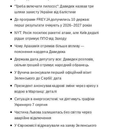
"Треба включати пилосос": Давидюк назвав три
шляхи захисту України від балістики
До програми FREYJA долучились 10 держав:
перші результати очікують у 2026–2027 роках
NYT: Росія посилює ракетні атаки, але Київ дедалі
рідше отримує ППО від Заходу
Чому Арахамія отримав більше впливу —
пояснення нардепа Давидюка
Держава дала депутату все: Давидюк розповів,
скільки грошей отримує народний обранець
У Вучича анонсували перший офіційний візит
Зеленського до Сербії: дата
Президент анонсував кадрові зміни через кризу з
водою в Марганці: деталі
Ситуація в енергосистемі: чи діятимуть графіки
Укренерго 7 серпня
Частина Львова залишилась без світла через
аварійне відключення
У Єврокомісії відреагували на заяву Зеленського