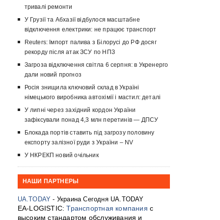
тривалі ремонти
У Грузії та Абхазії відбулося масштабне
відключення електрики: не працює транспорт
Reuters: Імпорт палива з Білорусі до РФ досяг
рекорду після атак ЗСУ по НПЗ
Загроза відключення світла 6 серпня: в Укренерго
дали новий прогноз
Росія знищила ключовий склад в Україні
німецького виробника автохімії і мастил: деталі
У липні через західний кордон України
зафіксували понад 4,3 млн перетинів — ДПСУ
Блокада портів ставить під загрозу половину
експорту залізної руди з України – NV
У НКРЕКП новий очільник
НАШИ ПАРТНЕРЫ
UA.TODAY
- Украина Сегодня UA.TODAY
EA-LOGISTIC:
Транспортная компания
с
высоким стандартом обслуживания и