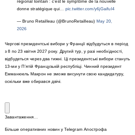
régional lointain : c’est le symptôme de la nouvelle
donne stratégique qui…
pic.twitter.com/y6jGaifuI4
— Bruno Retailleau (@BrunoRetailleau)
May 20,
2026
Чергові президентські вибори у Франції відбудуться в період
з 8 по 23 квітня 2027 року. Другий тур, у разі необхідності,
відбудеться через два тижні. Ці президентські вибори стануть
13-ми у П’ятій Французькій республіці. Чинний президент
Емманюель Макрон не зможе висунути свою кандидатуру,
оскільки вже обирався двічі.
Завантаження…
Більше оперативних новин у Telegram Апострофа