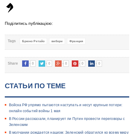
Поділитись публікацією:
Tags
Брюно Ретайо
вибори
Франция
0
0
0
0
0
Share
СТАТЬИ ПО ТЕМЕ
Войска РФ упрямо пытаются наступать и несут крупные потери:
онлайн событий войны 1 мая
В России рассказали, планирует ли Путин провести переговоры с
Зеленским
В молчании рождается нацизм: Зеленский обратился ко всему миру