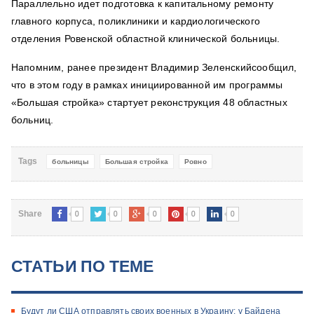
Параллельно идет подготовка к капитальному ремонту
главного корпуса, поликлиники и кардиологического
отделения Ровенской областной клинической больницы.
Напомним, ранее президент Владимир Зеленскийсообщил,
что в этом году в рамках инициированной им программы
«Большая стройка» стартует реконструкция 48 областных
больниц.
Tags
больницы
Большая стройка
Ровно
0
0
0
0
0
Share
СТАТЬИ ПО ТЕМЕ
Будут ли США отправлять своих военных в Украину: у Байдена