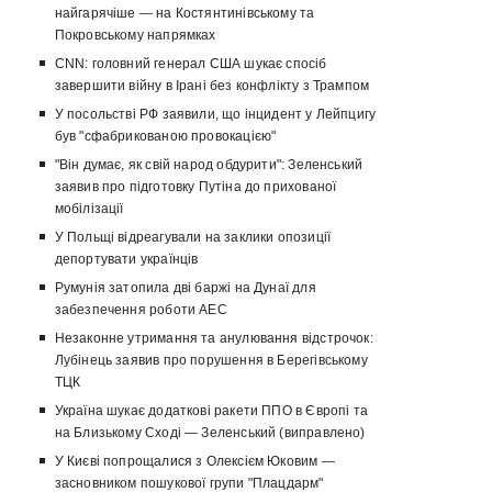
найгарячіше — на Костянтинівському та
Покровському напрямках
CNN: головний генерал США шукає спосіб
завершити війну в Ірані без конфлікту з Трампом
У посольстві РФ заявили, що інцидент у Лейпцигу
був "сфабрикованою провокацією"
"Він думає, як свій народ обдурити": Зеленський
заявив про підготовку Путіна до прихованої
мобілізації
У Польщі відреагували на заклики опозиції
депортувати українців
Румунія затопила дві баржі на Дунаї для
забезпечення роботи АЕС
Незаконне утримання та анулювання відстрочок:
Лубінець заявив про порушення в Берегівському
ТЦК
Україна шукає додаткові ракети ППО в Європі та
на Близькому Сході — Зеленський (виправлено)
У Києві попрощалися з Олексієм Юковим —
засновником пошукової групи "Плацдарм"