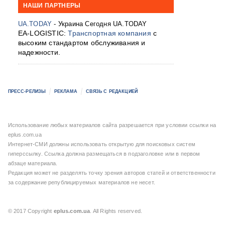
НАШИ ПАРТНЕРЫ
UA.TODAY
- Украина Сегодня UA.TODAY
EA-LOGISTIC:
Транспортная компания
с
высоким стандартом обслуживания и
надежности.
ПРЕСС-РЕЛИЗЫ
РЕКЛАМА
СВЯЗЬ С РЕДАКЦИЕЙ
Использование любых материалов сайта разрешается при условии ссылки на
eplus.com.ua
Интернет-СМИ должны использовать открытую для поисковых систем
гиперссылку. Ссылка должна размещаться в подзаголовке или в первом
абзаце материала.
Редакция может не разделять точку зрения авторов статей и ответственности
за содержание републицируемых материалов не несет.
© 2017 Copyright
eplus.com.ua
. All Rights reserved.