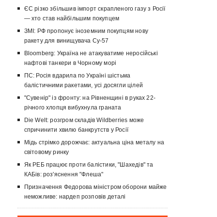
ЄС різко збільшив імпорт скрапленого газу з Росії
— хто став найбільшим покупцем
ЗМІ: РФ пропонує іноземним покупцям нову
ракету для винищувача Су-57
Bloomberg: Україна не атакуватиме неросійські
нафтові танкери в Чорному морі
ПС: Росія вдарила по Україні шістьма
балістичними ракетами, усі досягли цілей
"Сувенір" із фронту: на Рівненщині в руках 22-
річного хлопця вибухнула граната
Die Welt: розгром складів Wildberries може
спричинити хвилю банкрутств у Росії
Мідь стрімко дорожчає: актуальна ціна металу на
світовому ринку
Як РЕБ працює проти балістики, "Шахедів" та
КАБів: роз'яснення "Флеша"
Призначення Федорова міністром оборони майже
неможливе: нардеп розповів деталі