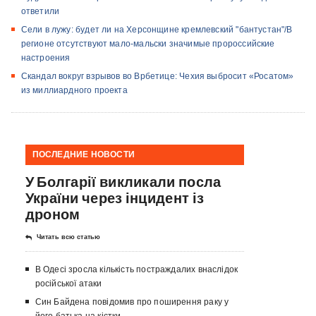
ответили
Сели в лужу: будет ли на Херсонщине кремлевский "бантустан"/В
регионе отсутствуют мало-мальски значимые пророссийские
настроения
Скандал вокруг взрывов во Врбетице: Чехия выбросит «Росатом»
из миллиардного проекта
ПОСЛЕДНИЕ НОВОСТИ
У Болгарії викликали посла
України через інцидент із
дроном
Читать всю статью
В Одесі зросла кількість постраждалих внаслідок
російської атаки
Син Байдена повідомив про поширення раку у