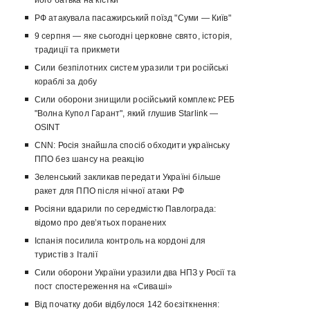
його батька на кістки
РФ атакувала пасажирський поїзд "Суми — Київ"
9 серпня — яке сьогодні церковне свято, історія,
традиції та прикмети
Сили безпілотних систем уразили три російські
кораблі за добу
Сили оборони знищили російський комплекс РЕБ
"Волна Купол Гарант", який глушив Starlink —
OSINT
CNN: Росія знайшла спосіб обходити українську
ППО без шансу на реакцію
Зеленський закликав передати Україні більше
ракет для ППО після нічної атаки РФ
Росіяни вдарили по середмістю Павлограда:
відомо про девʼятьох поранених
Іспанія посилила контроль на кордоні для
туристів з Італії
Сили оборони України уразили два НПЗ у Росії та
пост спостереження на «Сиваші»
Від початку доби відбулося 142 боєзіткнення: