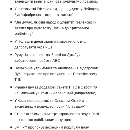
завершити війну в Ірані без конфлікту з Трампом
У посольстві РФ заявили, що інцидент у Лейпцигу
був "сфабрикованою провокацією"
"Він думає, як свій народ обдурити": Зеленський
заявив про підготовку Путіна до прихованої
мобілізації
У Польщі відреагували на заклики опозиції
депортувати українців
Румунія затопила дві баржі на Дунаї для
забезпечення роботи АЕС
Незаконне утримання та анулювання відстрочок:
Лубінець заявив про порушення в Берегівському
ТЦК
Україна шукає додаткові ракети ППО в Європі та
на Близькому Сході — Зеленський (виправлено)
У Києві попрощалися з Олексієм Юковим —
засновником пошукової групи "Плацдарм"
ЄС різко збільшив імпорт скрапленого газу з Росії
— хто став найбільшим покупцем
ЗМІ: РФ пропонує іноземним покупцям нову