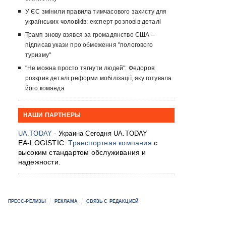
У ЄС змінили правила тимчасового захисту для
українських чоловіків: експерт розповів деталі
Трамп знову взявся за громадянство США –
підписав укази про обмеження "пологового
туризму"
"Не можна просто тягнути людей": Федоров
розкрив деталі реформи мобілізації, яку готувала
його команда
НАШИ ПАРТНЕРЫ
UA.TODAY
- Украина Сегодня UA.TODAY
EA-LOGISTIC:
Транспортная компания
с
высоким стандартом обслуживания и
надежности.
ПРЕСС-РЕЛИЗЫ
РЕКЛАМА
СВЯЗЬ С РЕДАКЦИЕЙ