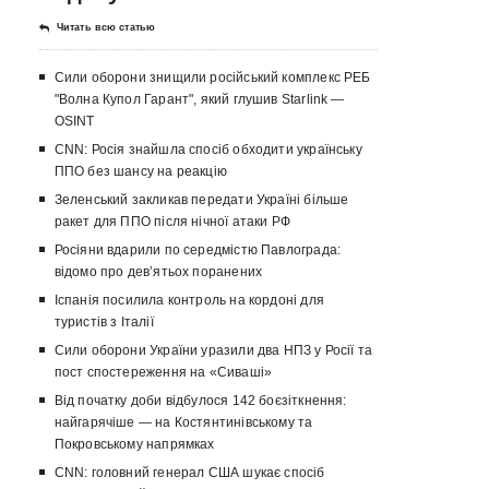
Читать всю статью
Сили оборони знищили російський комплекс РЕБ
"Волна Купол Гарант", який глушив Starlink —
OSINT
CNN: Росія знайшла спосіб обходити українську
ППО без шансу на реакцію
Зеленський закликав передати Україні більше
ракет для ППО після нічної атаки РФ
Росіяни вдарили по середмістю Павлограда:
відомо про девʼятьох поранених
Іспанія посилила контроль на кордоні для
туристів з Італії
Сили оборони України уразили два НПЗ у Росії та
пост спостереження на «Сиваші»
Від початку доби відбулося 142 боєзіткнення:
найгарячіше — на Костянтинівському та
Покровському напрямках
CNN: головний генерал США шукає спосіб