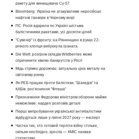
ракету для винищувача Су-57
Bloomberg: Україна не атакуватиме неросійські
нафтові танкери в Чорному морі
ПС: Росія вдарила по Україні шістьма
балістичними ракетами, усі досягли цілей
"Сувенір" із фронту: на Рівненщині в руках 22-
річного хлопця вибухнула граната
Die Welt: розгром складів Wildberries може
спричинити хвилю банкрутств у Росії
Мідь стрімко дорожчає: актуальна ціна металу на
світовому ринку
Як РЕБ працює проти балістики, "Шахедів" та
КАБів: роз'яснення "Флеша"
Призначення Федорова міністром оборони майже
неможливе: нардеп розповів деталі
Перші випробування української антибалістики
відбудуться лише у липні 2027 року — експерт
Частка тих, хто готовий терпіти війну стільки,
скільки необхідно, зросла — КМІС назвав
статистику