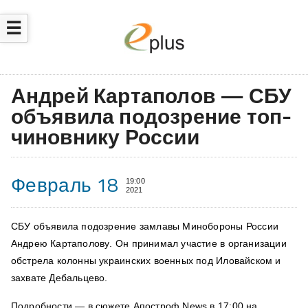
☰
Андрей Картаполов — СБУ
объявила подозрение топ-
чиновнику России
Февраль 18
19:00
2021
СБУ объявила подозрение
замлавы Минобороны России
Андрею Картаполову
. Он принимал участие в организации
обстрела колонны украинских военных под Иловайском и
захвате Дебальцево.
Подробности — в сюжете Апостроф News в 17:00 на