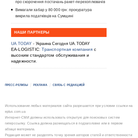
про скорочення постачань ракет-перехоплювачів
Вимагали хабар у 80 000 грн: прокуратура
викрила податківців на Сумщині
НАШИ ПАРТНЕРЫ
UA.TODAY
- Украина Сегодня UA.TODAY
EA-LOGISTIC:
Транспортная компания
с
высоким стандартом обслуживания и
надежности.
ПРЕСС-РЕЛИЗЫ
РЕКЛАМА
СВЯЗЬ С РЕДАКЦИЕЙ
Использование любых материалов сайта разрешается при условии ссылки на
eplus.com.ua
Интернет-СМИ должны использовать открытую для поисковых систем
гиперссылку. Ссылка должна размещаться в подзаголовке или в первом
абзаце материала.
Редакция может не разделять точку зрения авторов статей и ответственности