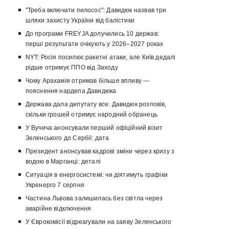
"Треба включати пилосос": Давидюк назвав три
шляхи захисту України від балістики
До програми FREYJA долучились 10 держав:
перші результати очікують у 2026–2027 роках
NYT: Росія посилює ракетні атаки, але Київ дедалі
рідше отримує ППО від Заходу
Чому Арахамія отримав більше впливу —
пояснення нардепа Давидюка
Держава дала депутату все: Давидюк розповів,
скільки грошей отримує народний обранець
У Вучича анонсували перший офіційний візит
Зеленського до Сербії: дата
Президент анонсував кадрові зміни через кризу з
водою в Марганці: деталі
Ситуація в енергосистемі: чи діятимуть графіки
Укренерго 7 серпня
Частина Львова залишилась без світла через
аварійне відключення
У Єврокомісії відреагували на заяву Зеленського