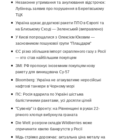
Незаконне утримання та анулювання відстрочок:
Лубінець заявив про порушення в Берегівському
ТЦК
Україна шукає додаткові ракети ППО в Європі та
на Близькому Сході — Зеленський (виправлено)
У Києві попрощалися з Олексієм Юковим —
засновником пошукової групи "Плацдарм"
ЄС різко збільшив імпорт скрапленого газу з Росії
— хто став найбільшим покупцем
ЗМІ: РФ пропонує іноземним покупцям нову
ракету для винищувача Су-57
Bloomberg: Україна не атакуватиме неросійські
нафтові танкери в Чорному морі
ПС: Росія вдарила по Україні шістьма
балістичними ракетами, усі досягли цілей
"Сувенір" із фронту: на Рівненщині в руках 22-
річного хлопця вибухнула граната
Die Welt: розгром складів Wildberries може
спричинити хвилю банкрутств у Росії
Мідь стрімко дорожчає: актуальна ціна металу на