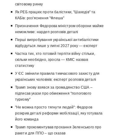
світовому ринку
Як РЕБ працює проти балістики, "Шахедів" та
КАБів: роз'яснення "Флеша"
Призначення Федорова міністром оборони майже
неможливе: нардеп розповів деталі
Перші випробування української антибалістики
відбудуться лише у липні 2027 року — експерт
Частка тих, хто готовий терпіти війну стільки,
скільки необхідно, зросла — КМІС назвав
статистику
У ЄС змінили правила тимчасового захисту для
українських чоловіків: експерт розповів деталі
Трамп знову взявся за громадянство США –
підписав укази про обмеження "пологового
туризму"
"Не можна просто тягнути людей": Федоров
розкрив деталі реформи мобілізації, яку готувала
його команда
Трамп прокоментував прохання Зеленського про
ракети для ППО – що сказав