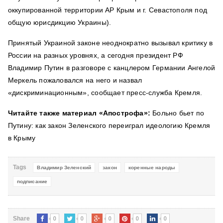
оккупированной территории АР Крым и г. Севастополя под
общую юрисдикцию Украины).
Принятый Украиной законе неоднократно вызывал критику в
России на разных уровнях, а сегодня президент РФ
Владимир Путин в разговоре с канцлером Германии Ангелой
Меркель пожаловался на него и назвал
«дискриминационным», сообщает пресс-служба Кремля.
Читайте также материал «Апострофа»:
Больно бьет по
Путину: как закон Зеленского переиграл идеологию Кремля
в Крыму
Tags
Владимир Зеленский
закон
коренные народы
подписание
0
0
0
0
0
Share