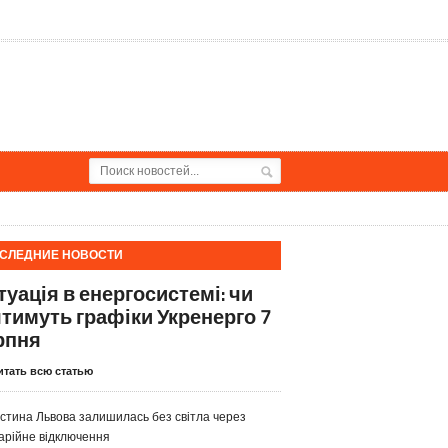
СЛЕДНИЕ НОВОСТИ
туація в енергосистемі: чи
ятимуть графіки Укренерго 7
рпня
итать всю статью
стина Львова залишилась без світла через
арійне відключення