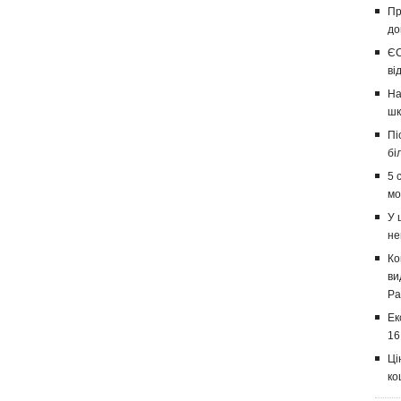
Пр
до
ЄС
ві
На
шк
Пі
бі
5 
мо
У 
не
Ко
ви
Ра
Ек
16
Ці
ко