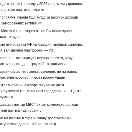
одаж овочів із городу у 2026 році: коли українцям
ведеться платити податки
 спрямує Україні €1,4 млрд за рахунок доходів
д заморожених активів РФ
 Миколаївщині через атаки РФ пошкоджені
ола та судно
сля нічної атаки РФ на Київщині виявили загиблих
ля залізничної платформи — УЗ
серпня — яке сьогодні церковне свято, кому
ляться цього дня, традиції та прикмети
шести областях є знеструмлення: де на ранок
має електроенергії через ворожі удари
нтрольований експорт газу може дати
добувникам кошти на нові свердловини — Центр
зумкова
сдержсекретар МВС Тахтай компенсує державі
 млн грн: визнав провину
ни на пальне в Україні знову зростають: чи
штуватиме дизель 100 грн за літр