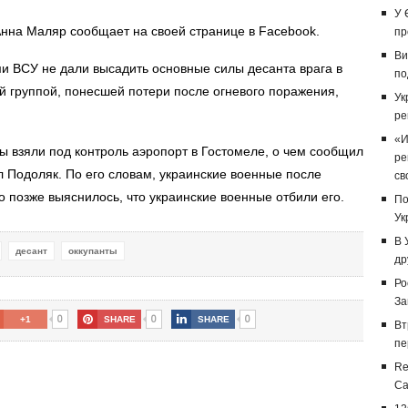
У 
нна Маляр сообщает на своей странице в Facebook.
пр
Ви
ми ВСУ не дали высадить основные силы десанта врага в
по
й группой, понесшей потери после огневого поражения,
Ук
ре
«И
ы взяли под контроль аэропорт в Гостомеле, о чем сообщил
ре
 Подоляк. По его словам, украинские военные после
св
 позже выяснилось, что украинские военные отбили его.
По
Ук
В 
десант
оккупанты
др
Ро
За
0
0
0
+1
SHARE
SHARE
Вт
пе
Re
Са