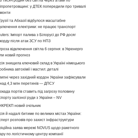
6 тисяч родин без світла через атаки по
іпропетровщині: у ДТЕК попередили про тривалі
монти
Грузії та Абхазії відбулося масштабне
дключення електрики: не працює транспорт
uters: Імпорт палива з Білорусі до РФ досяг
корду після атак ЗСУ по НПЗ
гроза відключення світла 6 серпня: в Укренерго
ли новий прогноз
сія знищила ключовий склад в Україні німецького
робника автохімії і мастил: деталі
липні через західний кордон України зафіксували
над 4,3 млн перетинів — ДПСУ
окада портів ставить під загрозу половину
спорту залізної руди з України – NV
НКРЕКП новий очільник
сія й надалі битиме по великих містах України:
сперт розповів про захист інфраструктури
іційна заява мережі NOVUS щодо ракетного
ару по логістичному центру компанії