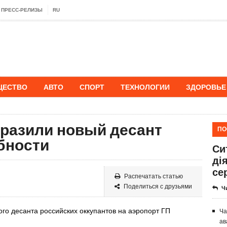
ПРЕСС-РЕЛИЗЫ
RU
ЩЕСТВО
АВТО
СПОРТ
ТЕХНОЛОГИИ
ЗДОРОВЬЕ
тразили новый десант
ПО
бности
Си
ді
се
Распечатать статью
Поделиться с друзьями
Ч
ого
десанта российских оккупантов на аэропорт ГП
Ча
ав