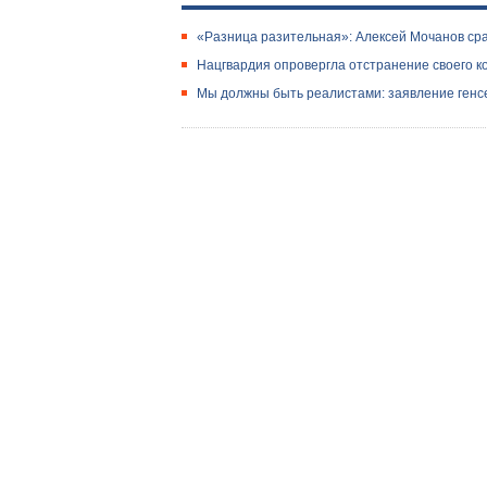
«Разница разительная»: Алексей Мочанов сра
Нацгвардия опровергла отстранение своего 
Мы должны быть реалистами: заявление генсе