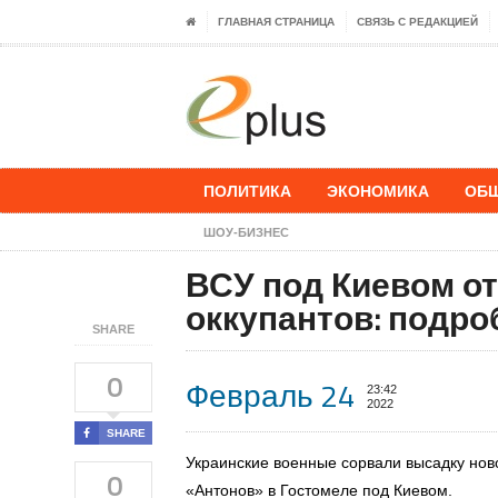
ГЛАВНАЯ СТРАНИЦА
СВЯЗЬ С РЕДАКЦИЕЙ
ПОЛИТИКА
ЭКОНОМИКА
ОБ
ШОУ-БИЗНЕС
​ВСУ под Киевом о
оккупантов: подро
SHARE
0
Февраль 24
23:42
2022
SHARE
Украинские военные сорвали высадку нов
0
«Антонов» в Гостомеле
под Киевом.