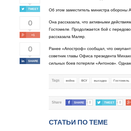
TWEET
Об этом заместитель министра обороны А
0
Она рассказала, что активными действия
Гостомеле. Продолжается бой с передово
+1
рассказала Маляр.
0
Ранее «Апостроф» сообщал, что оккупант
советник главы Офиса президента Михаил
SHARE
сильных боев потеряли «Антонов». Однако
Tags
война
ВСУ
высадка
Гостомель
0
0
Share
SHARE
TWEET
СТАТЬИ ПО ТЕМЕ