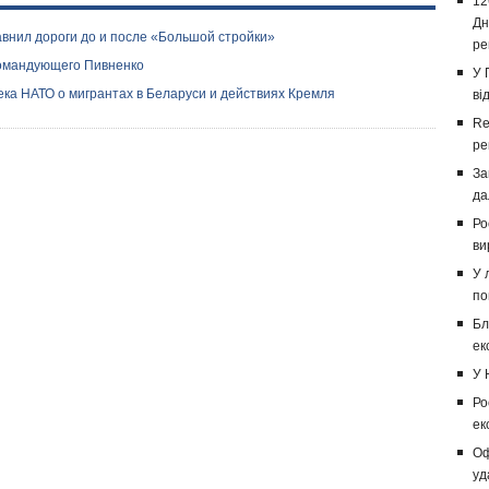
12
Дн
внил дороги до и после «Большой стройки»
ре
командующего Пивненко
У 
ка НАТО о мигрантах в Беларуси и действиях Кремля
ві
Re
ре
За
да
Ро
ви
У 
по
Бл
ек
У 
Ро
ек
Оф
уд