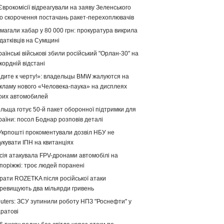
Єврокомісії відреагували на заяву Зеленського
о скорочення постачань ракет-перехоплювачів
магали хабар у 80 000 грн: прокуратура викрила
датківців на Сумщині
раїнські військові збили російський "Орлан-30" на
кордній відстані
дите к черту!»: владельцы BMW жалуются на
кламу нового «Человека-паука» на дисплеях
оих автомобилей
льща готує 50-й пакет оборонної підтримки для
раїни: посол Боднар розповів деталі
Укрпошті прокоментували дозвіл НБУ не
укувати ІПН на квитанціях
сія атакувала FPV-дронами автомобілі на
поріжжі: троє людей поранені
рати ROZETKA після російської атаки
ревищують два мільярди гривень
uters: ЗСУ зупинили роботу НПЗ "Роснефти" у
ратові