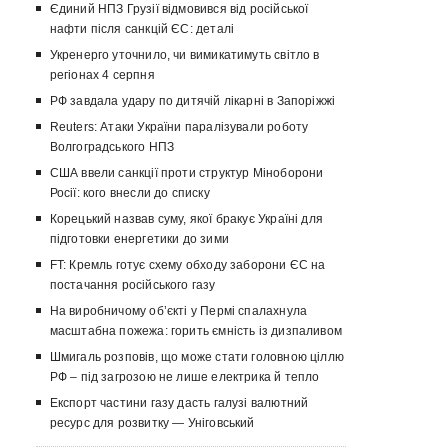
Єдиний НПЗ Грузії відмовився від російської
нафти після санкцій ЄС: деталі
Укренерго уточнило, чи вимикатимуть світло в
регіонах 4 серпня
РФ завдала удару по дитячій лікарні в Запоріжжі
Reuters: Атаки України паралізували роботу
Волгоградського НПЗ
США ввели санкції проти структур Міноборони
Росії: кого внесли до списку
Корецький назвав суму, якої бракує Україні для
підготовки енергетики до зими
FT: Кремль готує схему обходу заборони ЄС на
постачання російського газу
На виробничому об’єкті у Пермі спалахнула
масштабна пожежа: горить ємність із дизпаливом
Шмигаль розповів, що може стати головною ціллю
РФ – під загрозою не лише електрика й тепло
Експорт частини газу дасть галузі валютний
ресурс для розвитку — Уніговський