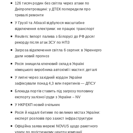
126 тисяч родин без світла через атаки по
Дніпропетровщині: у ДТЕК попередили про
тривалі ремонти
У Грузії та Абхазії відбулося масштабне
відключення електрики: не працює транспорт
Reuters: Імпорт палива з Білорусі до РФ досяг
рекорду після атак ЗСУ по НПЗ
Загроза відключення світла 6 серпня: в Укренерго
дали новий прогноз
Росія знищила ключовий склад в Україні
німецького виробника автохімії і мастил: деталі
У липні через західний кордон України
зафіксували понад 4,3 млн перетинів — ДПСУ
Блокада портів ставить під загрозу половину
експорту залізної руди з України – NV
У НКРЕКП новий очільник
Росія й надалі битиме по великих містах України:
експерт розповів про захист інфраструктури
Офіційна заява мережі NOVUS щодо ракетного
удару по логістичному центру компанії