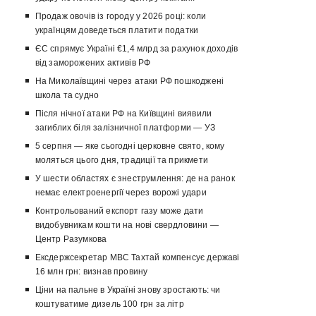
Продаж овочів із городу у 2026 році: коли
українцям доведеться платити податки
ЄС спрямує Україні €1,4 млрд за рахунок доходів
від заморожених активів РФ
На Миколаївщині через атаки РФ пошкоджені
школа та судно
Після нічної атаки РФ на Київщині виявили
загиблих біля залізничної платформи — УЗ
5 серпня — яке сьогодні церковне свято, кому
моляться цього дня, традиції та прикмети
У шести областях є знеструмлення: де на ранок
немає електроенергії через ворожі удари
Контрольований експорт газу може дати
видобувникам кошти на нові свердловини —
Центр Разумкова
Ексдержсекретар МВС Тахтай компенсує державі
16 млн грн: визнав провину
Ціни на пальне в Україні знову зростають: чи
коштуватиме дизель 100 грн за літр