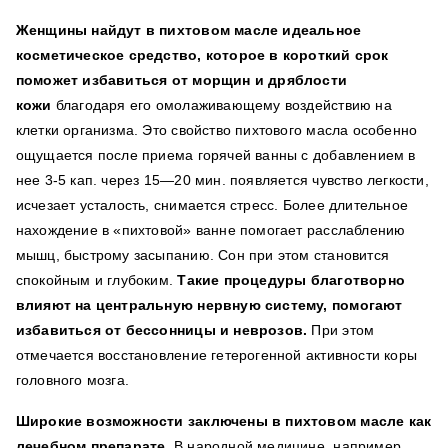
Женщины найдут в пихтовом масле идеальное
косметическое средство, которое в короткий срок
поможет избавиться от морщин и дряблости
кожи
благодаря его омолаживающему воздействию на
клетки организма. Это свойство пихтового масла особенно
ощущается после приема горячей ванны с добавлением в
нее 3-5 кап. через 15—20 мин. появляется чувство легкости,
исчезает усталость, снимается стресс. Более длительное
нахождение в «пихтовой» ванне помогает расслаблению
мышц, быстрому засыпанию. Сон при этом становится
спокойным и глубоким.
Такие процедуры благотворно
влияют на центральную нервную систему, помогают
избавиться от бессонницы и неврозов.
При этом
отмечается восстановление гетерогенной активности коры
головного мозга.
Широкие возможности заключены в пихтовом масле как
лечебном препарате.
В народной медицине, например,