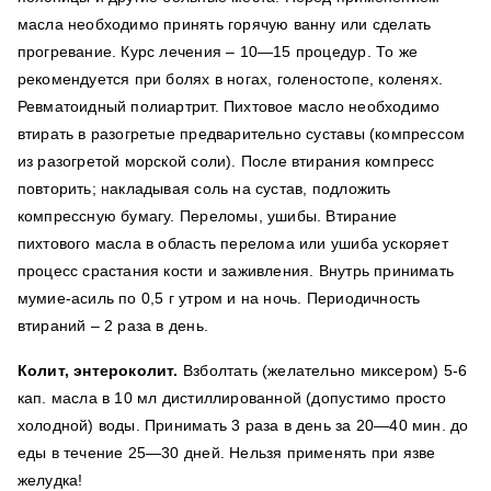
масла необходимо принять горячую ванну или сделать
прогревание. Курс лечения – 10—15 процедур. То же
рекомендуется при болях в ногах, голеностопе, коленях.
Ревматоидный полиартрит. Пихтовое масло необходимо
втирать в разогретые предварительно суставы (компрессом
из разогретой морской соли). После втирания компресс
повторить; накладывая соль на сустав, подложить
компрессную бумагу. Переломы, ушибы. Втирание
пихтового масла в область перелома или ушиба ускоряет
процесс срастания кости и заживления. Внутрь принимать
мумие-асиль по 0,5 г утром и на ночь. Периодичность
втираний – 2 раза в день.
Колит, энтероколит.
Взболтать (желательно миксером) 5-6
кап. масла в 10 мл дистиллированной (допустимо просто
холодной) воды. Принимать 3 раза в день за 20—40 мин. до
еды в течение 25—30 дней. Нельзя применять при язве
желудка!