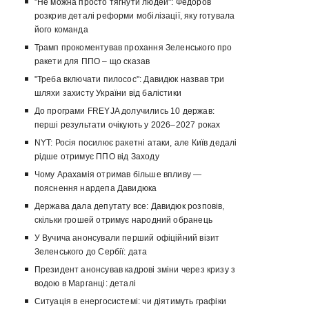
"Не можна просто тягнути людей": Федоров
розкрив деталі реформи мобілізації, яку готувала
його команда
Трамп прокоментував прохання Зеленського про
ракети для ППО – що сказав
"Треба включати пилосос": Давидюк назвав три
шляхи захисту України від балістики
До програми FREYJA долучились 10 держав:
перші результати очікують у 2026–2027 роках
NYT: Росія посилює ракетні атаки, але Київ дедалі
рідше отримує ППО від Заходу
Чому Арахамія отримав більше впливу —
пояснення нардепа Давидюка
Держава дала депутату все: Давидюк розповів,
скільки грошей отримує народний обранець
У Вучича анонсували перший офіційний візит
Зеленського до Сербії: дата
Президент анонсував кадрові зміни через кризу з
водою в Марганці: деталі
Ситуація в енергосистемі: чи діятимуть графіки