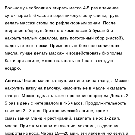
Больному необходимо втирать масло 4-5 раз в течение
суток через 5-6 часов в воротниковую зону спины, грудь,
делать массаж стопы по рефлекторным зонам. После
втирания обернуть больного компрессной бумагой и
накрыть теплым одеялом, дать потогонный сбор (настой),
надеть теплые носки. Применять небольшое количество
масла, лучше делать массаж и воздействовать биополем.
Как и при ангине, можно закапать по 1 кап. в каждую
ноздрю.
Ангина.
Чистое масло капнуть из пипетки на гланды. Можно
накрутить ватку на палочку, намочить ее в масле и смазать
гланды. Можно сделать также орошение шприцем. Делать 2-
5 раз в день с интервалом в 4-6 часов. Продолжительность
лечения 2– 3 дня. При хронической ангине, кроме
смазывания гланд и растираний, закапать в нос 1-2 кап.
масла. При этом появится жжение, чихание, выделение
мокроты из носа. Через 15—20 мин. эти явления исчезнут, а