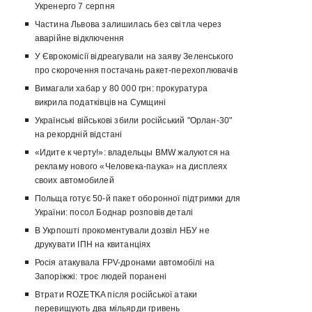
Укренерго 7 серпня
Частина Львова залишилась без світла через
аварійне відключення
У Єврокомісії відреагували на заяву Зеленського
про скорочення постачань ракет-перехоплювачів
Вимагали хабар у 80 000 грн: прокуратура
викрила податківців на Сумщині
Українські військові збили російський "Орлан-30"
на рекордній відстані
«Идите к черту!»: владельцы BMW жалуются на
рекламу нового «Человека-паука» на дисплеях
своих автомобилей
Польща готує 50-й пакет оборонної підтримки для
України: посол Боднар розповів деталі
В Укрпошті прокоментували дозвіл НБУ не
друкувати ІПН на квитанціях
Росія атакувала FPV-дронами автомобілі на
Запоріжжі: троє людей поранені
Втрати ROZETKA після російської атаки
перевищують два мільярди гривень