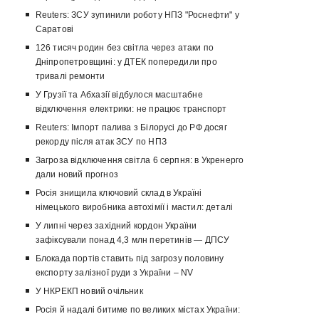
Reuters: ЗСУ зупинили роботу НПЗ "Роснефти" у
Саратові
126 тисяч родин без світла через атаки по
Дніпропетровщині: у ДТЕК попередили про
тривалі ремонти
У Грузії та Абхазії відбулося масштабне
відключення електрики: не працює транспорт
Reuters: Імпорт палива з Білорусі до РФ досяг
рекорду після атак ЗСУ по НПЗ
Загроза відключення світла 6 серпня: в Укренерго
дали новий прогноз
Росія знищила ключовий склад в Україні
німецького виробника автохімії і мастил: деталі
У липні через західний кордон України
зафіксували понад 4,3 млн перетинів — ДПСУ
Блокада портів ставить під загрозу половину
експорту залізної руди з України – NV
У НКРЕКП новий очільник
Росія й надалі битиме по великих містах України: