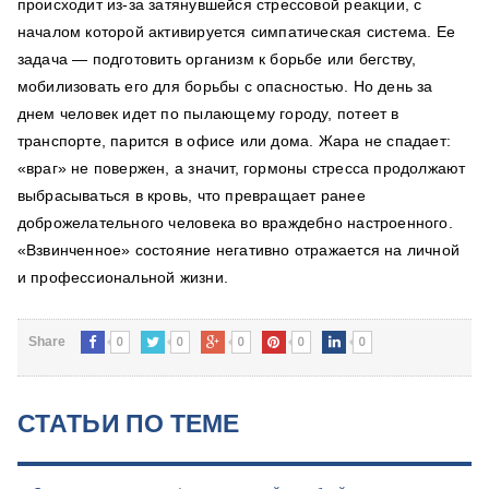
происходит из-за затянувшейся стрессовой реакции, с
началом которой активируется симпатическая система. Ее
задача — подготовить организм к борьбе или бегству,
мобилизовать его для борьбы с опасностью. Но день за
днем человек идет по пылающему городу, потеет в
транспорте, парится в офисе или дома. Жара не спадает:
«враг» не повержен, а значит, гормоны стресса продолжают
выбрасываться в кровь, что превращает ранее
доброжелательного человека во враждебно настроенного.
«Взвинченное» состояние негативно отражается на личной
и профессиональной жизни.
0
0
0
0
0
Share
СТАТЬИ ПО ТЕМЕ