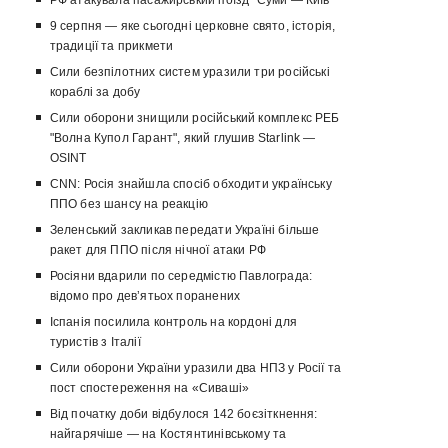
РФ атакувала пасажирський поїзд "Суми — Київ"
9 серпня — яке сьогодні церковне свято, історія,
традиції та прикмети
Сили безпілотних систем уразили три російські
кораблі за добу
Сили оборони знищили російський комплекс РЕБ
"Волна Купол Гарант", який глушив Starlink —
OSINT
CNN: Росія знайшла спосіб обходити українську
ППО без шансу на реакцію
Зеленський закликав передати Україні більше
ракет для ППО після нічної атаки РФ
Росіяни вдарили по середмістю Павлограда:
відомо про девʼятьох поранених
Іспанія посилила контроль на кордоні для
туристів з Італії
Сили оборони України уразили два НПЗ у Росії та
пост спостереження на «Сиваші»
Від початку доби відбулося 142 боєзіткнення:
найгарячіше — на Костянтинівському та