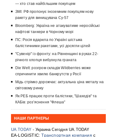
— хто став найбільшим покупцем
ЗМІ: РФ пропонує іноземним покупцям нову
ракету для винищувача Су-57
Bloomberg: Україна не атакуватиме неросійські
нафтові танкери в Чорному морі
ПС: Росія вдарила по Україні шістьма
балістичними ракетами, усі досягли цілей
"Сувенір" із фронту: на Рівненщині в руках 22-
річного хлопця вибухнула граната
Die Welt: розгром складів Wildberries може
спричинити хвилю банкрутств у Росії
Мідь стрімко дорожчає: актуальна ціна металу на
світовому ринку
Як РЕБ працює проти балістики, "Шахедів" та
КАБів: роз'яснення "Флеша"
НАШИ ПАРТНЕРЫ
UA.TODAY
- Украина Сегодня UA.TODAY
EA-LOGISTIC:
Транспортная компания
с