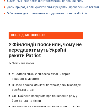
Одуванчик: лекарство фантастической целебной силы
Дары природы для мужской силы: рецепты, проверенные веками
5 биохаков для повышения продуктивности — health info
ПОСЛЕДНИЕ НОВОСТИ
У Фінляндії пояснили, чому не
передаватимуть Україні
ракети Patriot
Читать всю статью
У Болгарії викликали посла України через
інцидент із дроном
В Одесі зросла кількість постраждалих внаслідок
російської атаки
Син Байдена повідомив про поширення раку у
його батька на кістки