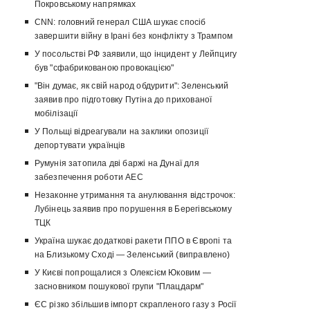
Покровському напрямках
CNN: головний генерал США шукає спосіб
завершити війну в Ірані без конфлікту з Трампом
У посольстві РФ заявили, що інцидент у Лейпцигу
був "сфабрикованою провокацією"
"Він думає, як свій народ обдурити": Зеленський
заявив про підготовку Путіна до прихованої
мобілізації
У Польщі відреагували на заклики опозиції
депортувати українців
Румунія затопила дві баржі на Дунаї для
забезпечення роботи АЕС
Незаконне утримання та анулювання відстрочок:
Лубінець заявив про порушення в Берегівському
ТЦК
Україна шукає додаткові ракети ППО в Європі та
на Близькому Сході — Зеленський (виправлено)
У Києві попрощалися з Олексієм Юковим —
засновником пошукової групи "Плацдарм"
ЄС різко збільшив імпорт скрапленого газу з Росії