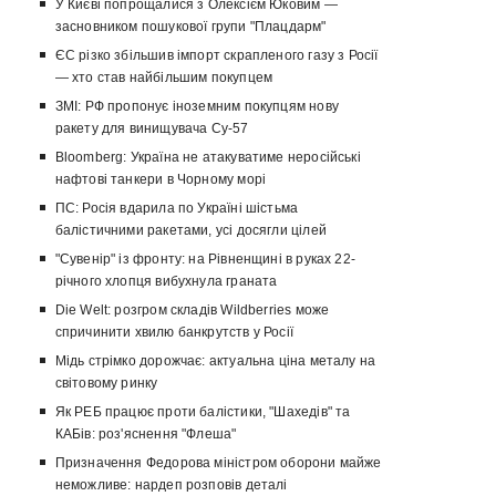
У Києві попрощалися з Олексієм Юковим —
засновником пошукової групи "Плацдарм"
ЄС різко збільшив імпорт скрапленого газу з Росії
— хто став найбільшим покупцем
ЗМІ: РФ пропонує іноземним покупцям нову
ракету для винищувача Су-57
Bloomberg: Україна не атакуватиме неросійські
нафтові танкери в Чорному морі
ПС: Росія вдарила по Україні шістьма
балістичними ракетами, усі досягли цілей
"Сувенір" із фронту: на Рівненщині в руках 22-
річного хлопця вибухнула граната
Die Welt: розгром складів Wildberries може
спричинити хвилю банкрутств у Росії
Мідь стрімко дорожчає: актуальна ціна металу на
світовому ринку
Як РЕБ працює проти балістики, "Шахедів" та
КАБів: роз'яснення "Флеша"
Призначення Федорова міністром оборони майже
неможливе: нардеп розповів деталі