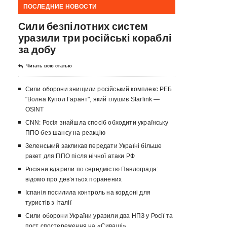
ПОСЛЕДНИЕ НОВОСТИ
Сили безпілотних систем
уразили три російські кораблі
за добу
Читать всю статью
Сили оборони знищили російський комплекс РЕБ
"Волна Купол Гарант", який глушив Starlink —
OSINT
CNN: Росія знайшла спосіб обходити українську
ППО без шансу на реакцію
Зеленський закликав передати Україні більше
ракет для ППО після нічної атаки РФ
Росіяни вдарили по середмістю Павлограда:
відомо про девʼятьох поранених
Іспанія посилила контроль на кордоні для
туристів з Італії
Сили оборони України уразили два НПЗ у Росії та
пост спостереження на «Сиваші»