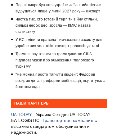
Перші випробування української антибалістики
відбудуться лише у липні 2027 року — експерт
Частка тих, хто готовий терпіти війну стільки,
скільки необхідно, зросла — КМІС назвав
статистику
У ЄС змінили правила тимчасового захисту для
українських чоловіків: експерт розповів деталі
Трамп знову взявся за громадянство США –
підписав укази про обмеження "пологового
туризму"
"Не можна просто тягнути людей": Федоров
розкрив деталі реформи мобілізації, яку готувала
його команда
НАШИ ПАРТНЕРЫ
UA.TODAY
- Украина Сегодня UA.TODAY
EA-LOGISTIC:
Транспортная компания
с
высоким стандартом обслуживания и
надежности.