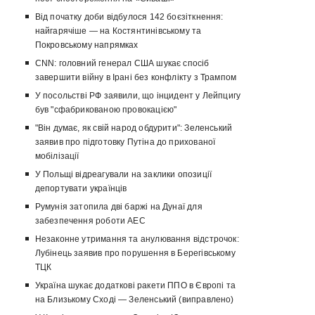
Від початку доби відбулося 142 боєзіткнення:
найгарячіше — на Костянтинівському та
Покровському напрямках
CNN: головний генерал США шукає спосіб
завершити війну в Ірані без конфлікту з Трампом
У посольстві РФ заявили, що інцидент у Лейпцигу
був "сфабрикованою провокацією"
"Він думає, як свій народ обдурити": Зеленський
заявив про підготовку Путіна до прихованої
мобілізації
У Польщі відреагували на заклики опозиції
депортувати українців
Румунія затопила дві баржі на Дунаї для
забезпечення роботи АЕС
Незаконне утримання та анулювання відстрочок:
Лубінець заявив про порушення в Берегівському
ТЦК
Україна шукає додаткові ракети ППО в Європі та
на Близькому Сході — Зеленський (виправлено)