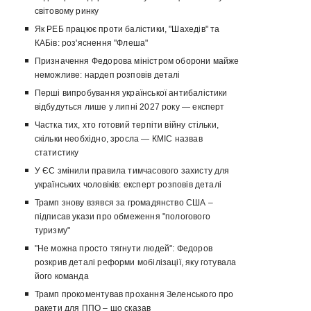
світовому ринку
Як РЕБ працює проти балістики, "Шахедів" та
КАБів: роз'яснення "Флеша"
Призначення Федорова міністром оборони майже
неможливе: нардеп розповів деталі
Перші випробування української антибалістики
відбудуться лише у липні 2027 року — експерт
Частка тих, хто готовий терпіти війну стільки,
скільки необхідно, зросла — КМІС назвав
статистику
У ЄС змінили правила тимчасового захисту для
українських чоловіків: експерт розповів деталі
Трамп знову взявся за громадянство США –
підписав укази про обмеження "пологового
туризму"
"Не можна просто тягнути людей": Федоров
розкрив деталі реформи мобілізації, яку готувала
його команда
Трамп прокоментував прохання Зеленського про
ракети для ППО – що сказав