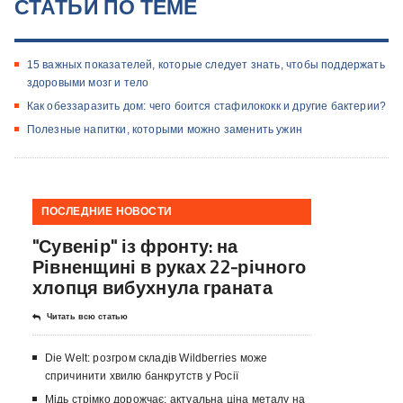
СТАТЬИ ПО ТЕМЕ
15 важных показателей, которые следует знать, чтобы поддержать
здоровыми мозг и тело
Как обеззаразить дом: чего боится стафилококк и другие бактерии?
Полезные напитки, которыми можно заменить ужин
ПОСЛЕДНИЕ НОВОСТИ
"Сувенір" із фронту: на
Рівненщині в руках 22-річного
хлопця вибухнула граната
Читать всю статью
Die Welt: розгром складів Wildberries може
спричинити хвилю банкрутств у Росії
Мідь стрімко дорожчає: актуальна ціна металу на