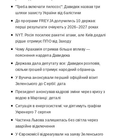
"Треба включати пилосос": Давидюк назвав три
шляхи захисту України від балістики
До програми FREYJA долучились 10 держав:
перші результати очікують у 2026–2027 роках
NYT: Росія посилює ракетні атаки, але Київ дедалі
рідше отримує ППО від Заходу
Чому Арахамія отримав більше впливу —
пояснення нардепа Давидюка
Держава дала депутату все: Давидюк розповів,
скільки грошей отримує народний обранець
У Вучича анонсували перший офіційний візит
Зеленського до Сербії: дата
Президент анонсував кадрові зміни через кризу з
водою в Марганці: деталі
Ситуація в енергосистемі: чи діятимуть графіки
Укренерго 7 серпня
Частина Львова залишилась без світла через
аварійне відключення
У Єврокомісії відреагували на заяву Зеленського