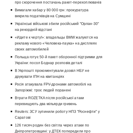
про скорочення постачань ракет-перехоплювачів
Вимагали хабар у 80 000 грн: прокуратура
викрила податківців на Сумщині
Українські військові збили російський "Орлан-30"
на рекордній відстані
«Идите к черту!»: владельцы BMW жалуются на
рекламу нового «Человека-паука» на дисплеях
своих автомобилей
Польща готує 50-й пакет оборонної підтримки для
України: посол Боднар розповів деталі
В Укрпошті прокоментували дозвіл НБУ не
друкувати ІПН на квитанціях
Росія атакувала FPV-дронами автомобілі на
Запоріжжі: троє людей поранені
Втрати ROZETKA після російської атаки
перевищують два мільярди гривень
Reuters: ЗСУ зупинили роботу НПЗ "Роснефти" у
Саратові
126 тисяч родин без світла через атаки по
Дніпропетровщині: у ДТЕК попередили про