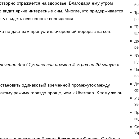
творно отражается на здоровье. Благодаря ему утром
йо
ью видит яркие интересные сны. Многие, кто придерживается
Тр
огут видеть осознанные сновидения.
ра
"Т
а не даст вам пропустить очередной перерыв на сон.
шл
До
ре
NY
рі
течение дня / 1,5 часа сна ночью и 4–5 раз по 20 минут в
Чо
по
Де
установить одинаковый временной промежуток между
ск
акому режиму гораздо проще, чем к Uberman. К тому же он
У 
Зе
Пр
во
Си
Ук
атель и архитектор Ричард Бакминстер Фуллер. Он был в