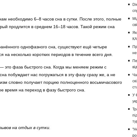
Di
сп
нам необходимо 6–8 часов сна в сутки. После этого, полные
Мі
св
орый продлится в среднем 16–18 часов. Такой режим сна
Як
КА
ранённого однофазного сна, существуют ещё четыре
Пр
не
я на несколько коротких периодов в течение всего дня.
Пе
 — это фаза быстрого сна. Когда мы меняем режим с
ві
на побуждает нас погружаться в эту фазу сразу же, а не
Ча
ск
анизм словно получает порцию полноценного восьмичасового
ст
ое время на переход в фазу быстрого сна.
У 
ук
Тр
пі
ту
рывов на отдых в сутки.
"Н
ро