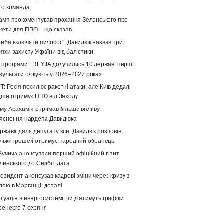
го команда
амп прокоментував прохання Зеленського про
кети для ППО – що сказав
реба включати пилосос": Давидюк назвав три
яхи захисту України від балістики
 програми FREYJA долучились 10 держав: перші
зультати очікують у 2026–2027 роках
T: Росія посилює ракетні атаки, але Київ дедалі
дше отримує ППО від Заходу
му Арахамія отримав більше впливу —
яснення нардепа Давидюка
ржава дала депутату все: Давидюк розповів,
ільки грошей отримує народний обранець
Вучича анонсували перший офіційний візит
ленського до Сербії: дата
езидент анонсував кадрові зміни через кризу з
дою в Марганці: деталі
туація в енергосистемі: чи діятимуть графіки
ренерго 7 серпня