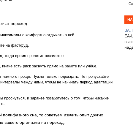
Са
НА
егчат переход:
UA.
 максимально комфортно отдыхать в ней.
EA-
выс
йте на фастфуд.
над
я, тогда время пролетит незаметно.
 иначе есть риск заснуть прямо на работе или учёбе.
т намного проще. Нужно только подождать. Не пропускайте
 интервалы между ними, чтобы не начинать период адаптации
ы проснуться, и заранее позаботьтесь о том, чтобы никакие
ть.
й полифазного сна, то советуем изучить опыт других
ю вашего организма на переход.