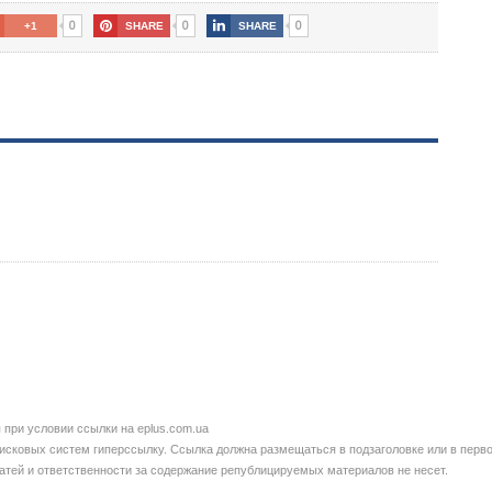
0
0
0
+1
SHARE
SHARE
при условии ссылки на eplus.com.ua
сковых систем гиперссылку. Ссылка должна размещаться в подзаголовке или в перво
татей и ответственности за содержание републицируемых материалов не несет.