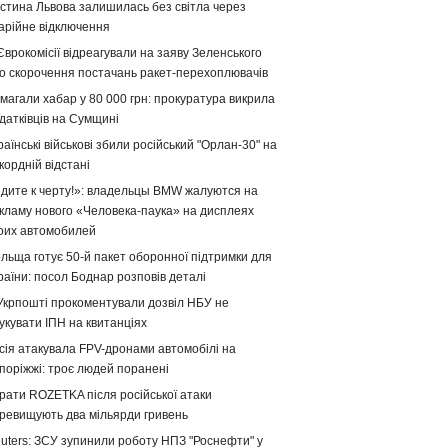
стина Львова залишилась без світла через
арійне відключення
Єврокомісії відреагували на заяву Зеленського
о скорочення постачань ракет-перехоплювачів
магали хабар у 80 000 грн: прокуратура викрила
датківців на Сумщині
раїнські військові збили російський "Орлан-30" на
кордній відстані
дите к черту!»: владельцы BMW жалуются на
кламу нового «Человека-паука» на дисплеях
оих автомобилей
льща готує 50-й пакет оборонної підтримки для
раїни: посол Боднар розповів деталі
Укрпошті прокоментували дозвіл НБУ не
укувати ІПН на квитанціях
сія атакувала FPV-дронами автомобілі на
поріжжі: троє людей поранені
рати ROZETKA після російської атаки
ревищують два мільярди гривень
uters: ЗСУ зупинили роботу НПЗ "Роснефти" у