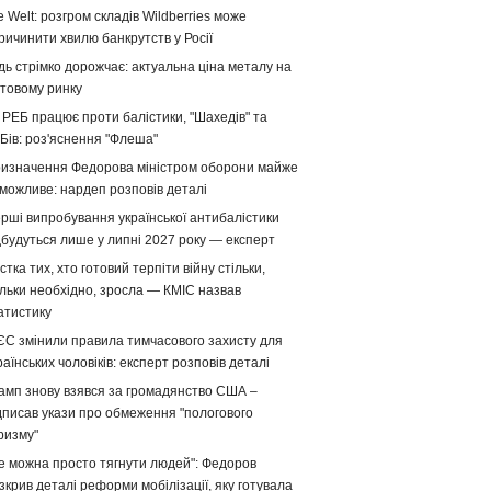
e Welt: розгром складів Wildberries може
ричинити хвилю банкрутств у Росії
дь стрімко дорожчає: актуальна ціна металу на
ітовому ринку
 РЕБ працює проти балістики, "Шахедів" та
Бів: роз'яснення "Флеша"
изначення Федорова міністром оборони майже
можливе: нардеп розповів деталі
рші випробування української антибалістики
дбудуться лише у липні 2027 року — експерт
стка тих, хто готовий терпіти війну стільки,
ільки необхідно, зросла — КМІС назвав
атистику
ЄС змінили правила тимчасового захисту для
раїнських чоловіків: експерт розповів деталі
амп знову взявся за громадянство США –
дписав укази про обмеження "пологового
ризму"
е можна просто тягнути людей": Федоров
зкрив деталі реформи мобілізації, яку готувала