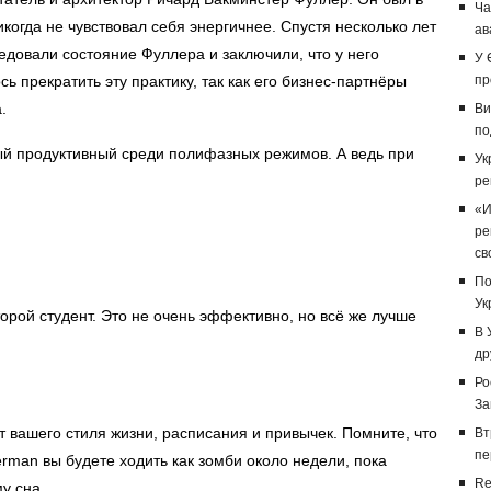
Ча
никогда не чувствовал себя энергичнее. Спустя несколько лет
ав
довали состояние Фуллера и заключили, что у него
У 
 прекратить эту практику, так как его бизнес-партнёры
пр
.
Ви
по
й продуктивный среди полифазных режимов. А ведь при
Ук
ре
«И
ре
св
По
Ук
рой студент. Это не очень эффективно, но всё же лучше
В 
др
Ро
За
т вашего стиля жизни, расписания и привычек. Помните, что
Вт
пе
man вы будете ходить как зомби около недели, пока
Re
у сна.