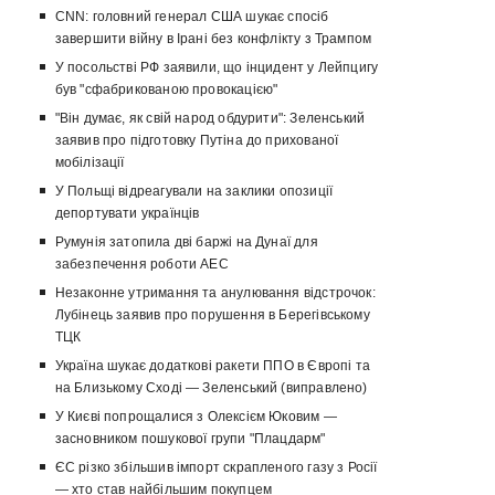
CNN: головний генерал США шукає спосіб
завершити війну в Ірані без конфлікту з Трампом
У посольстві РФ заявили, що інцидент у Лейпцигу
був "сфабрикованою провокацією"
"Він думає, як свій народ обдурити": Зеленський
заявив про підготовку Путіна до прихованої
мобілізації
У Польщі відреагували на заклики опозиції
депортувати українців
Румунія затопила дві баржі на Дунаї для
забезпечення роботи АЕС
Незаконне утримання та анулювання відстрочок:
Лубінець заявив про порушення в Берегівському
ТЦК
Україна шукає додаткові ракети ППО в Європі та
на Близькому Сході — Зеленський (виправлено)
У Києві попрощалися з Олексієм Юковим —
засновником пошукової групи "Плацдарм"
ЄС різко збільшив імпорт скрапленого газу з Росії
— хто став найбільшим покупцем