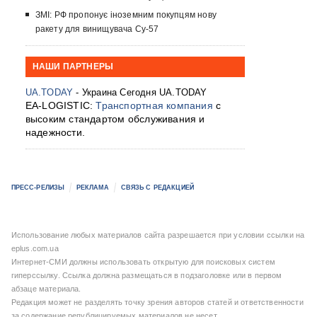
ЗМІ: РФ пропонує іноземним покупцям нову
ракету для винищувача Су-57
НАШИ ПАРТНЕРЫ
UA.TODAY
- Украина Сегодня UA.TODAY
EA-LOGISTIC:
Транспортная компания
с
высоким стандартом обслуживания и
надежности.
ПРЕСС-РЕЛИЗЫ
РЕКЛАМА
СВЯЗЬ С РЕДАКЦИЕЙ
Использование любых материалов сайта разрешается при условии ссылки на
eplus.com.ua
Интернет-СМИ должны использовать открытую для поисковых систем
гиперссылку. Ссылка должна размещаться в подзаголовке или в первом
абзаце материала.
Редакция может не разделять точку зрения авторов статей и ответственности
за содержание републицируемых материалов не несет.