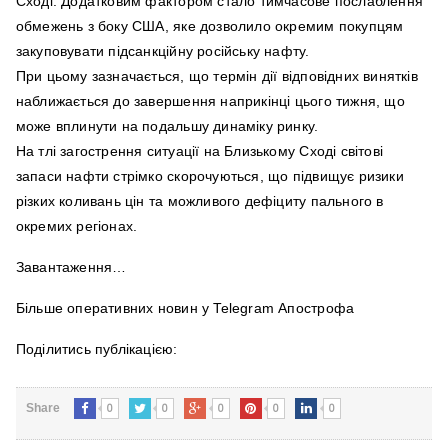
Сході. Додатковим фактором стало тимчасове послаблення
обмежень з боку США, яке дозволило окремим покупцям
закуповувати підсанкційну російську нафту.
При цьому зазначається, що термін дії відповідних винятків
наближається до завершення наприкінці цього тижня, що
може вплинути на подальшу динаміку ринку.
На тлі загострення ситуації на Близькому Сході світові
запаси нафти стрімко скорочуються, що підвищує ризики
різких коливань цін та можливого дефіциту пального в
окремих регіонах.
Завантаження…
Більше оперативних новин у Telegram Апострофа
Поділитись публікацією:
0
0
0
0
0
Share