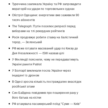
Туреччина закликала Україну та РФ запровадити
мораторій на удари по торговельних суднах
Обстріл Одещини: енергетики вже заживили 90
тисяч абонентів
The Telegraph: Путін посилює репресії перед
виборами на тлі рекордних рейтингів
Росія продовжує робити ставку на балістичний
терор, — Зеленський
РФ може готувати масований удар по Києву до
Дня Незалежності — ISW назвав цілі
У Фінляндії пояснили, чому не передаватимуть
Україні ракети Patriot
У Болгарії викликали посла України через
інцидент із дроном
В Одесі зросла кількість постраждалих внаслідок
російської атаки
Син Байдена повідомив про поширення раку у
його батька на кістки
РФ атакувала пасажирський поїзд "Суми — Київ"