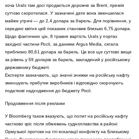
хоча Urals там досі продається дорожче за Brent, премія
суттєво скоротилася. У зазначені дати вона зменшилася
майже утричі — до 2,4 долара за барель. Для порівняння, у
середині квітня цей показник становив близько 6,75 долара.
Щодо фактичних цін, 8 травня вартість Urals у портах
західної частини Росії, за даними Argus Media, сягала
приблизно 80,61 долара за барель. Це все ще суттєво вище
за рівень у 59 доларів за барель, закладений у російському
державному бюджеті.
Експерти зазначають, що значні знижки на російську нафту
зменшують прибутки виробників і відповідно скорочують
податкові надходження до бюджету Росії.
Продовження після реклами
У Bloomberg також вказують, що попит на російську нафту
частково зріс після обмежень судноплавства в районі
Ормузької протоки на тлі ескалації конфлікту на Близькому