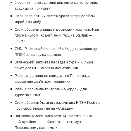
9 серпня — яке сьогодні церковне свято, історія,
традиції та прикмети
Сили безпілотних систем уразили три російські
кораблі за добу
Сили оборони знищили російський комплекс РЕБ
"Волна Купол Гарант", який глушив Starlink —
OSINT
CNN: Росія знайшла спосіб обходити українську
ППО без шансу на реакцію
Зеленський закликав передати Україні більше
ракет для ППО після нічної атаки РФ
Росіяни вдарили по середмістю Павлограда:
відомо про девʼятьох поранених
Іспанія посилила контроль на кордоні для
туристів з Італії
Сили оборони України уразили два НПЗ у Росії та
пост спостереження на «Сиваші»
Від початку доби відбулося 142 боєзіткнення:
найгарячіше — на Костянтинівському та
Покровському напрямках