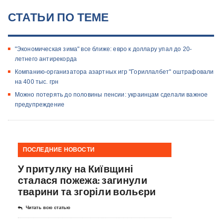
СТАТЬИ ПО ТЕМЕ
"Экономическая зима" все ближе: евро к доллару упал до 20-
летнего антирекорда
Компанию-организатора азартных игр "Гориллалбет" оштрафовали
на 400 тыс. грн
Можно потерять до половины пенсии: украинцам сделали важное
предупреждение
ПОСЛЕДНИЕ НОВОСТИ
У притулку на Київщині
сталася пожежа: загинули
тварини та згоріли вольєри
Читать всю статью