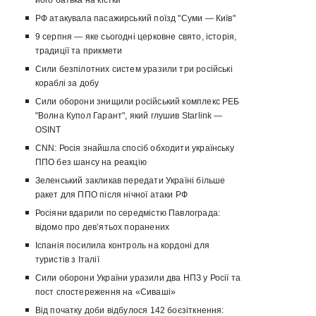
його батька на кістки
РФ атакувала пасажирський поїзд "Суми — Київ"
9 серпня — яке сьогодні церковне свято, історія,
традиції та прикмети
Сили безпілотних систем уразили три російські
кораблі за добу
Сили оборони знищили російський комплекс РЕБ
"Волна Купол Гарант", який глушив Starlink —
OSINT
CNN: Росія знайшла спосіб обходити українську
ППО без шансу на реакцію
Зеленський закликав передати Україні більше
ракет для ППО після нічної атаки РФ
Росіяни вдарили по середмістю Павлограда:
відомо про девʼятьох поранених
Іспанія посилила контроль на кордоні для
туристів з Італії
Сили оборони України уразили два НПЗ у Росії та
пост спостереження на «Сиваші»
Від початку доби відбулося 142 боєзіткнення: