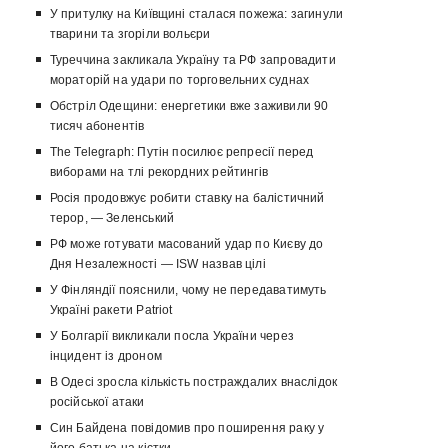
У притулку на Київщині сталася пожежа: загинули
тварини та згоріли вольєри
Туреччина закликала Україну та РФ запровадити
мораторій на удари по торговельних суднах
Обстріл Одещини: енергетики вже заживили 90
тисяч абонентів
The Telegraph: Путін посилює репресії перед
виборами на тлі рекордних рейтингів
Росія продовжує робити ставку на балістичний
терор, — Зеленський
РФ може готувати масований удар по Києву до
Дня Незалежності — ISW назвав цілі
У Фінляндії пояснили, чому не передаватимуть
Україні ракети Patriot
У Болгарії викликали посла України через
інцидент із дроном
В Одесі зросла кількість постраждалих внаслідок
російської атаки
Син Байдена повідомив про поширення раку у