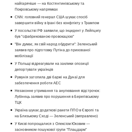
найгарячіше — на Костянтинівському та
Покровському напрямках
CNN: головний генерал США шукає спосіб
завершити війну в Ірані без конфлікту з Трампом
У посольстві РФ заявили, що інцидент у Лейпцигу
був "сфабрикованою провокацією"
"Він думає, як свій народ обдурити": Зеленський
заявив про підготовку Путіна до прихованої
мобілізації
У Польщі відреагували на заклики опозиції
депортувати українців
Румунія затопила дві баржі на Дунаї для
забезпечення роботи АЕС
Незаконне утримання та анулювання відстрочок:
Лубінець заявив про порушення в Берегівському
ТЦК
Україна шукає додаткові ракети ППО в Європі та
на Близькому Сході — Зеленський (виправлено)
У Києві попрощалися з Олексієм Юковим —
засновником пошукової групи "Плацдарм"