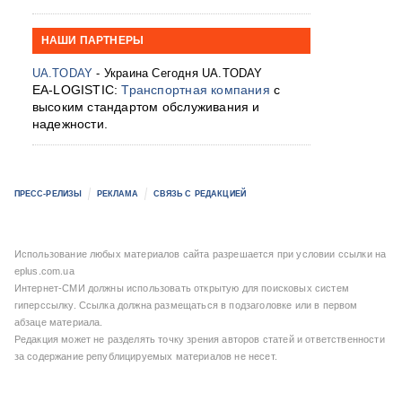
НАШИ ПАРТНЕРЫ
UA.TODAY
- Украина Сегодня UA.TODAY
EA-LOGISTIC:
Транспортная компания
с
высоким стандартом обслуживания и
надежности.
ПРЕСС-РЕЛИЗЫ
РЕКЛАМА
СВЯЗЬ С РЕДАКЦИЕЙ
Использование любых материалов сайта разрешается при условии ссылки на
eplus.com.ua
Интернет-СМИ должны использовать открытую для поисковых систем
гиперссылку. Ссылка должна размещаться в подзаголовке или в первом
абзаце материала.
Редакция может не разделять точку зрения авторов статей и ответственности
за содержание републицируемых материалов не несет.