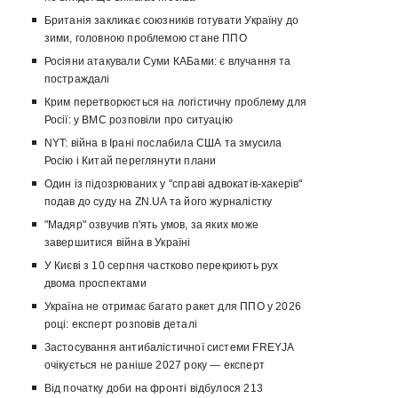
Британія закликає союзників готувати Україну до
зими, головною проблемою стане ППО
Росіяни атакували Суми КАБами: є влучання та
постраждалі
Крим перетворюється на логістичну проблему для
Росії: у ВМС розповіли про ситуацію
NYT: війна в Ірані послабила США та змусила
Росію і Китай переглянути плани
Один із підозрюваних у "справі адвокатів-хакерів"
подав до суду на ZN.UA та його журналістку
"Мадяр" озвучив п'ять умов, за яких може
завершитися війна в Україні
У Києві з 10 серпня частково перекриють рух
двома проспектами
Україна не отримає багато ракет для ППО у 2026
році: експерт розповів деталі
Застосування антибалістичної системи FREYJA
очікується не раніше 2027 року — експерт
Від початку доби на фронті відбулося 213