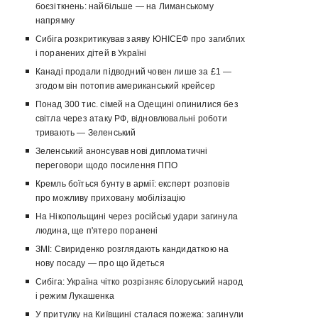
боєзіткнень: найбільше — на Лиманському
напрямку
Сибіга розкритикував заяву ЮНІСЕФ про загиблих
і поранених дітей в Україні
Канаді продали підводний човен лише за £1 —
згодом він потопив американський крейсер
Понад 300 тис. сімей на Одещині опинилися без
світла через атаку РФ, відновлювальні роботи
тривають — Зеленський
Зеленський анонсував нові дипломатичні
переговори щодо посилення ППО
Кремль боїться бунту в армії: експерт розповів
про можливу приховану мобілізацію
На Нікопольщині через російські удари загинула
людина, ще п'ятеро поранені
ЗМІ: Свириденко розглядають кандидаткою на
нову посаду — про що йдеться
Сибіга: Україна чітко розрізняє білоруський народ
і режим Лукашенка
У притулку на Київщині сталася пожежа: загинули