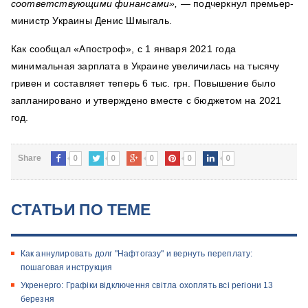
соответствующими финансами», —
подчеркнул премьер-
министр Украины Денис Шмыгаль.
Как сообщал «Апостроф», с 1 января 2021 года
минимальная зарплата в Украине увеличилась на тысячу
гривен и составляет теперь 6 тыс. грн. Повышение было
запланировано и утверждено вместе с бюджетом на 2021
год.
0
0
0
0
0
Share
СТАТЬИ ПО ТЕМЕ
Как аннулировать долг "Нафтогазу" и вернуть переплату:
пошаговая инструкция
Укренерго: Графіки відключення світла охоплять всі регіони 13
березня