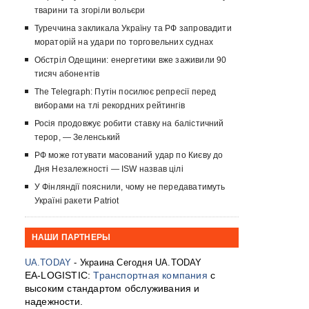
тварини та згоріли вольєри
Туреччина закликала Україну та РФ запровадити
мораторій на удари по торговельних суднах
Обстріл Одещини: енергетики вже заживили 90
тисяч абонентів
The Telegraph: Путін посилює репресії перед
виборами на тлі рекордних рейтингів
Росія продовжує робити ставку на балістичний
терор, — Зеленський
РФ може готувати масований удар по Києву до
Дня Незалежності — ISW назвав цілі
У Фінляндії пояснили, чому не передаватимуть
Україні ракети Patriot
НАШИ ПАРТНЕРЫ
UA.TODAY
- Украина Сегодня UA.TODAY
EA-LOGISTIC:
Транспортная компания
с
высоким стандартом обслуживания и
надежности.