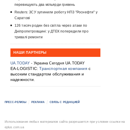
перевищують два мільярди гривень
Reuters: ЗСУ зупинили роботу НПЗ "Роснефти" у
Саратові
126 тисяч родин без світла через атаки по
Дніпропетровщині: у ДТЕК попередили про
тривалі ремонти
НАШИ ПАРТНЕРЫ
UA.TODAY
- Украина Сегодня UA.TODAY
EA-LOGISTIC:
Транспортная компания
с
высоким стандартом обслуживания и
надежности.
ПРЕСС-РЕЛИЗЫ
РЕКЛАМА
СВЯЗЬ С РЕДАКЦИЕЙ
Использование любых материалов сайта разрешается при условии ссылки на
eplus.com.ua