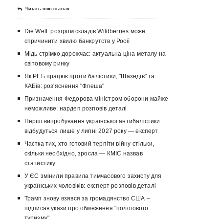
Читать всю статью
Die Welt: розгром складів Wildberries може
спричинити хвилю банкрутств у Росії
Мідь стрімко дорожчає: актуальна ціна металу на
світовому ринку
Як РЕБ працює проти балістики, "Шахедів" та
КАБів: роз'яснення "Флеша"
Призначення Федорова міністром оборони майже
неможливе: нардеп розповів деталі
Перші випробування української антибалістики
відбудуться лише у липні 2027 року — експерт
Частка тих, хто готовий терпіти війну стільки,
скільки необхідно, зросла — КМІС назвав
статистику
У ЄС змінили правила тимчасового захисту для
українських чоловіків: експерт розповів деталі
Трамп знову взявся за громадянство США –
підписав укази про обмеження "пологового
туризму"