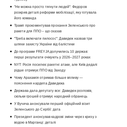
"Не можна просто тягнути людей": Федоров
розкрив деталі реформи мобілізації, яку готувала
його команда
Трамп прокоментував прохання Зеленського про
ракети для ППО – що сказав
"Треба включати пилосос": Давидюк назвав три
шляхи захисту України від балістики
До програми FREYJA долучились 10 держав:
перші результати очікують у 2026–2027 роках
NYT: Росія посилює ракетні атаки, але Київ дедалі
рідше отримує ППО від Заходу
Чому Арахамія отримав більше впливу —
пояснення нардепа Давидюка
Держава дала депутату все: Давидюк розповів,
скільки грошей отримує народний обранець
У Вучича анонсували перший офіційний візит
Зеленського до Сербії: дата
Президент анонсував кадрові зміни через кризу з
водою в Марганці: деталі