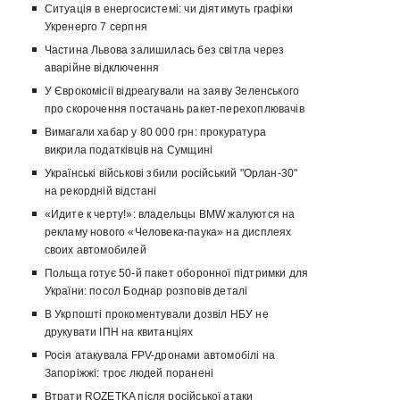
Ситуація в енергосистемі: чи діятимуть графіки
Укренерго 7 серпня
Частина Львова залишилась без світла через
аварійне відключення
У Єврокомісії відреагували на заяву Зеленського
про скорочення постачань ракет-перехоплювачів
Вимагали хабар у 80 000 грн: прокуратура
викрила податківців на Сумщині
Українські військові збили російський "Орлан-30"
на рекордній відстані
«Идите к черту!»: владельцы BMW жалуются на
рекламу нового «Человека-паука» на дисплеях
своих автомобилей
Польща готує 50-й пакет оборонної підтримки для
України: посол Боднар розповів деталі
В Укрпошті прокоментували дозвіл НБУ не
друкувати ІПН на квитанціях
Росія атакувала FPV-дронами автомобілі на
Запоріжжі: троє людей поранені
Втрати ROZETKA після російської атаки