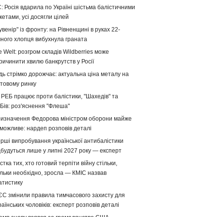
: Росія вдарила по Україні шістьма балістичними
кетами, усі досягли цілей
увенір" із фронту: на Рівненщині в руках 22-
чного хлопця вибухнула граната
e Welt: розгром складів Wildberries може
ричинити хвилю банкрутств у Росії
дь стрімко дорожчає: актуальна ціна металу на
ітовому ринку
 РЕБ працює проти балістики, "Шахедів" та
Бів: роз'яснення "Флеша"
изначення Федорова міністром оборони майже
можливе: нардеп розповів деталі
рші випробування української антибалістики
дбудуться лише у липні 2027 року — експерт
стка тих, хто готовий терпіти війну стільки,
ільки необхідно, зросла — КМІС назвав
атистику
ЄС змінили правила тимчасового захисту для
раїнських чоловіків: експерт розповів деталі