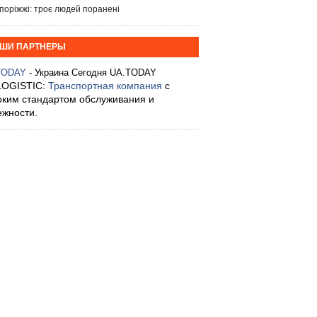
поріжжі: троє людей поранені
ШИ ПАРТНЕРЫ
TODAY
- Украина Сегодня UA.TODAY
LOGISTIC:
Транспортная компания
с
оким стандартом обслуживания и
ежности.