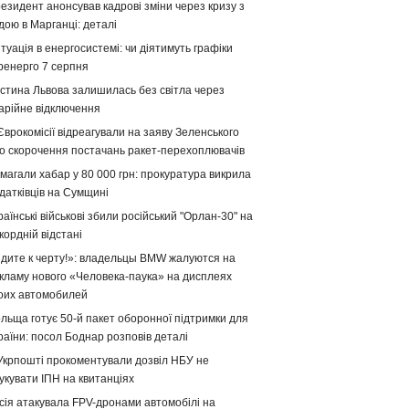
езидент анонсував кадрові зміни через кризу з
дою в Марганці: деталі
туація в енергосистемі: чи діятимуть графіки
ренерго 7 серпня
стина Львова залишилась без світла через
арійне відключення
Єврокомісії відреагували на заяву Зеленського
о скорочення постачань ракет-перехоплювачів
магали хабар у 80 000 грн: прокуратура викрила
датківців на Сумщині
раїнські військові збили російський "Орлан-30" на
кордній відстані
дите к черту!»: владельцы BMW жалуются на
кламу нового «Человека-паука» на дисплеях
оих автомобилей
льща готує 50-й пакет оборонної підтримки для
раїни: посол Боднар розповів деталі
Укрпошті прокоментували дозвіл НБУ не
укувати ІПН на квитанціях
сія атакувала FPV-дронами автомобілі на