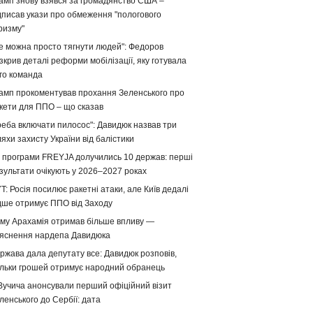
амп знову взявся за громадянство США –
дписав укази про обмеження "пологового
ризму"
е можна просто тягнути людей": Федоров
зкрив деталі реформи мобілізації, яку готувала
го команда
амп прокоментував прохання Зеленського про
кети для ППО – що сказав
реба включати пилосос": Давидюк назвав три
яхи захисту України від балістики
 програми FREYJA долучились 10 держав: перші
зультати очікують у 2026–2027 роках
T: Росія посилює ракетні атаки, але Київ дедалі
дше отримує ППО від Заходу
му Арахамія отримав більше впливу —
яснення нардепа Давидюка
ржава дала депутату все: Давидюк розповів,
ільки грошей отримує народний обранець
Вучича анонсували перший офіційний візит
ленського до Сербії: дата