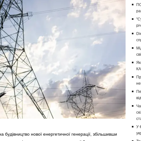
ПС
ра
"С
рі
Di
сп
Мі
св
Як
КА
Пр
не
Пе
ві
Ча
ск
ст
У 
ук
на будівництво нової енергетичної генерації, збільшивши