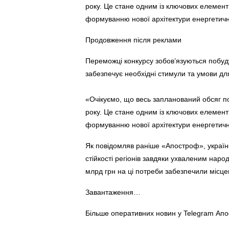
року. Це стане одним із ключових елементі
формуванню нової архітектури енергетичн
Продовження після реклами
Переможці конкурсу зобов’язуються побудув
забезпечує необхідні стимули та умови для 
«Очікуємо, що весь запланований обсяг п
року. Це стане одним із ключових елементі
формуванню нової архітектури енергетичн
Як повідомляв раніше «Апостроф», українс
стійкості регіонів завдяки ухваленим нар
млрд грн на ці потреби забезпечили місце
Завантаження…
Більше оперативних новин у Telegram Ап