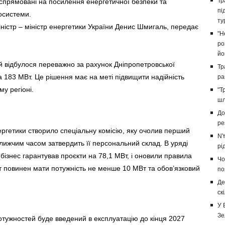
Тр
и спрямовані на посилення енергетичної безпеки та
пі
осистеми.
ту
ністр – міністр енергетики України Денис Шмигаль, передає
"Н
ро
йо
й відбулося переважно за рахунок Дніпропетровської
Тр
а 183 МВт. Це рішення має на меті підвищити надійність
ра
у регіоні.
"Т
шл
До
ре
ргетики створило спеціальну комісію, яку очолив перший
NY
ближчим часом затвердить її персональний склад. В уряді
рі
бізнес гарантував проєкти на 78,1 МВт, і оновили правила
Чо
кт повинен мати потужність не менше 10 МВт та обов’язковий
по
Де
ск
У 
Зе
отужностей буде введений в експлуатацію до кінця 2027