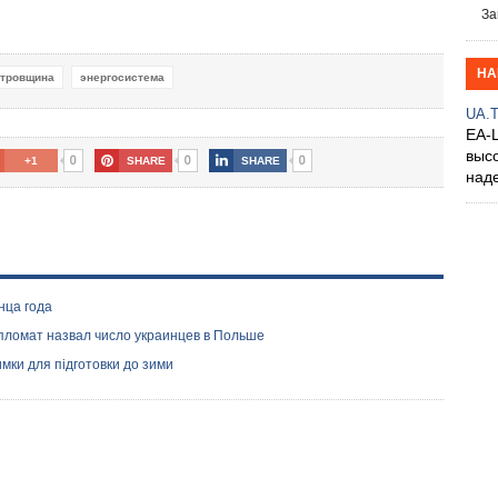
За
НА
етровщина
энергосистема
UA.
EA-
выс
0
0
0
+1
SHARE
SHARE
над
нца года
ипломат назвал число украинцев в Польше
мки для підготовки до зими