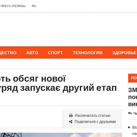
ПРЕСС-РЕЛИЗЫ
RU
ЩЕСТВО
АВТО
СПОРТ
ТЕХНОЛОГИИ
ЗДОРОВЬЕ
ть обсяг нової
ПО
уряд запускає другий етап
ЗМ
по
ви
Ч
Распечатать статью
Поделиться с друзьями
Bl
на