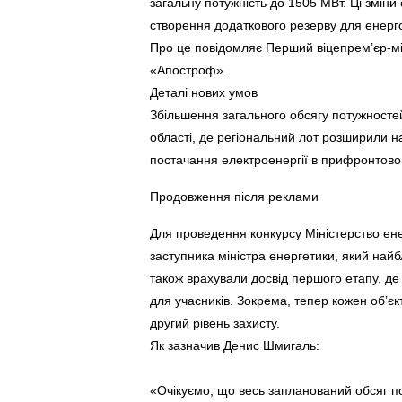
загальну потужність до 1505 МВт. Ці змін
створення додаткового резерву для енерг
Про це повідомляє Перший віцепрем’єр-мі
«Апостроф».
Деталі нових умов
Збільшення загального обсягу потужносте
області, де регіональний лот розширили н
постачання електроенергії в прифронтовом
Продовження після реклами
Для проведення конкурсу Міністерство ене
заступника міністра енергетики, який най
також врахували досвід першого етапу, де 
для учасників. Зокрема, тепер кожен об’є
другий рівень захисту.
Як зазначив Денис Шмигаль:
«Очікуємо, що весь запланований обсяг п