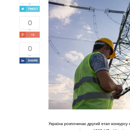
TWEET
0
+1
0
SHARE
Україна розпочинає другий етап конкурсу 