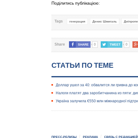
Поділитись публікацією:
Tags
генерация
Денис Шмигаль
Дніпроп
0
0
Share
SHARE
TWEET
СТАТЬИ ПО ТЕМЕ
Доллар ушел за 40: обвалится ли гривна до ко
Налоги платят два заробитчанина из пяти: д
Україна залучила €550 млн міжнародної підтри
ПРЕСС-РЕЛИЗЫ
РЕКЛАМА
СВЯЗЬ С РЕДАКЦИЕЙ