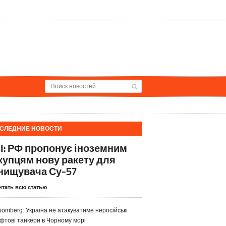
СЛЕДНИЕ НОВОСТИ
І: РФ пропонує іноземним
купцям нову ракету для
нищувача Су-57
итать всю статью
oomberg: Україна не атакуватиме неросійські
фтові танкери в Чорному морі