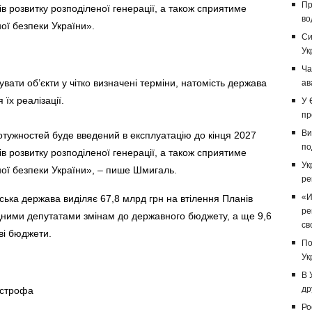
Пр
в розвитку розподіленої генерації, а також сприятиме
во
ої безпеки України».
Си
Ук
Ча
ати об’єкти у чітко визначені терміни, натомість держава
ав
їх реалізації.
У 
пр
Ви
отужностей буде введений в експлуатацію до кінця 2027
по
в розвитку розподіленої генерації, а також сприятиме
Ук
ої безпеки України», – пише Шмигаль.
ре
«И
ька держава виділяє 67,8 млрд грн на втілення Планів
ре
одними депутатами змінам до державного бюджету, а ще 9,6
св
ві бюджети.
По
Ук
В 
др
острофа
Ро