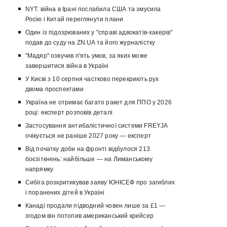
NYT: війна в Ірані послабила США та змусила
Росію і Китай переглянути плани
Один із підозрюваних у "справі адвокатів-хакерів"
подав до суду на ZN.UA та його журналістку
"Мадяр" озвучив п'ять умов, за яких може
завершитися війна в Україні
У Києві з 10 серпня частково перекриють рух
двома проспектами
Україна не отримає багато ракет для ППО у 2026
році: експерт розповів деталі
Застосування антибалістичної системи FREYJA
очікується не раніше 2027 року — експерт
Від початку доби на фронті відбулося 213
боєзіткнень: найбільше — на Лиманському
напрямку
Сибіга розкритикував заяву ЮНІСЕФ про загиблих
і поранених дітей в Україні
Канаді продали підводний човен лише за £1 —
згодом він потопив американський крейсер