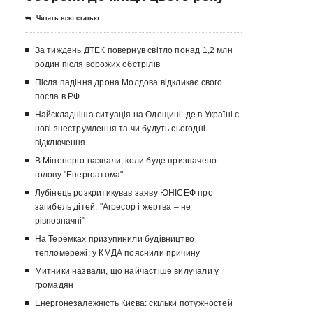
Читать всю статью
За тиждень ДТЕК повернув світло понад 1,2 млн
родин після ворожих обстрілів
Після падіння дрона Молдова відкликає свого
посла в РФ
Найскладніша ситуація на Одещині: де в Україні є
нові знеструмлення та чи будуть сьогодні
відключення
В Міненерго назвали, коли буде призначено
голову "Енергоатома"
Лубінець розкритикував заяву ЮНІСЕФ про
загибель дітей: "Агресор і жертва – не
рівнозначні"
На Теремках призупинили будівництво
тепломережі: у КМДА пояснили причину
Митники назвали, що найчастіше вилучали у
громадян
Енергонезалежність Києва: скільки потужностей