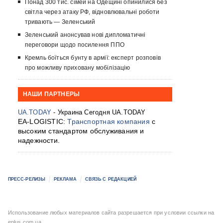
Понад 300 тис. сімей на Одещині опинилися без
світла через атаку РФ, відновлювальні роботи
тривають — Зеленський
Зеленський анонсував нові дипломатичні
переговори щодо посилення ППО
Кремль боїться бунту в армії: експерт розповів
про можливу приховану мобілізацію
НАШИ ПАРТНЕРЫ
UA.TODAY
- Украина Сегодня UA.TODAY
EA-LOGISTIC:
Транспортная компания
с
высоким стандартом обслуживания и
надежности.
ПРЕСС-РЕЛИЗЫ
РЕКЛАМА
СВЯЗЬ С РЕДАКЦИЕЙ
Использование любых материалов сайта разрешается при условии ссылки на
eplus.com.ua