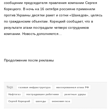
сообщении председателя правления компании Сергея
Корецкого. В ночь на 16 октября россияне применили
против Украины десятки ракет и сотни «Шахедов», целясь
по гражданским объектам. Корецкий сообщает, что в
результате атаки пострадали четверо сотрудников
компании. Новость дополняется…
Продолжение после рекламы
Tags
газовая инфраструктура
массированная атака РФ
Нафтогаз
пострадавшие работники
ракетные удары
Сергей Корецкий
шахеды
экономия газа