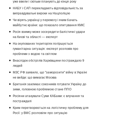
уже ввели і скільки планують до кінця року
НАБУ і САП перекладають відповідальність за
виправдувальні вироки на Нацполіцію
Чи вірять українці у перемогу і яким бачать
майбутнє країни: що показало опитування КМІС
Росія взимку може зосередити балістичні удари
на Києві та області — експерт
На окупованих територіях погіршується
гуманітарна ситуація: експерт розповів про
проблеми з водою та світлом
Внаслідок обстрілів Харківщини постраждало 9
людей
МЗС РФ заявило, що "заморозити" війну в Україні
не вийде: що вимагає Москва
Британія закликає союзників готувати Україну до
зими, головною проблемою стане ППО
Росіяни атакували Суми КАБами: є влучання та
постраждалі
Крим перетворюється на логістичну проблему для
Росії: у ВМС розповіли про ситуацію