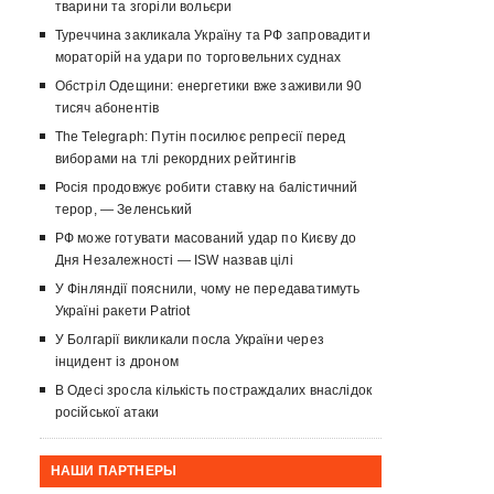
тварини та згоріли вольєри
Туреччина закликала Україну та РФ запровадити
мораторій на удари по торговельних суднах
Обстріл Одещини: енергетики вже заживили 90
тисяч абонентів
The Telegraph: Путін посилює репресії перед
виборами на тлі рекордних рейтингів
Росія продовжує робити ставку на балістичний
терор, — Зеленський
РФ може готувати масований удар по Києву до
Дня Незалежності — ISW назвав цілі
У Фінляндії пояснили, чому не передаватимуть
Україні ракети Patriot
У Болгарії викликали посла України через
інцидент із дроном
В Одесі зросла кількість постраждалих внаслідок
російської атаки
НАШИ ПАРТНЕРЫ