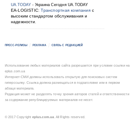
UA.TODAY
- Украина Сегодня UA.TODAY
EA-LOGISTIC:
Транспортная компания
с
высоким стандартом обслуживания и
надежности.
ПРЕСС-РЕЛИЗЫ
РЕКЛАМА
СВЯЗЬ С РЕДАКЦИЕЙ
Использование любых материалов сайта разрешается при условии ссылки на
eplus.com.ua
Интернет-СМИ должны использовать открытую для поисковых систем
гиперссылку. Ссылка должна размещаться в подзаголовке или в первом
абзаце материала.
Редакция может не разделять точку зрения авторов статей и ответственности
за содержание републицируемых материалов не несет.
© 2017 Copyright
eplus.com.ua
. All Rights reserved.