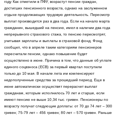
году Как отметили в ПФУ, возрастут пенсии граждан,
достигших пенсионного возраста, однако на заслуженном
отдыхе продолжающих трудовую деятельность. Пересмотр
выплат производится раз в два года. Если на начало марта
гражданин, вышедший на пенсию, имел в наличии два года
непрерывного страхового стажа, то пенсию пересмотрят,
учитывая зарплаты и выплаты в страховой фонд. Фонд
сообщил, что в апреле таким категориям пенсионеров
пересчитали пенсии, однако повышение будет
осуществлено в июне. Причина в том, что данные об уплате
единого соцвзноса (ЕСВ) за первый квартал поступили
только до 10 мая. В начале лета им компенсируют
недополученные средства за прошедший период. Еще в
июне автоматически осуществят перерасчет выплат
гражданам, которым исполнилось 70 лет и старше, если
имеют пенсию не выше 10,34 тыс. гривен. Пенсионеры по
возрасту получат следующие доплаты: от 70 до 74 лет – 300
гривен; 75-79 лет – 456 гривен; 80 лет – 570 гривен. Раньше