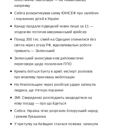
боєзіткнень: найбільше — на Лиманському
напрямку
Сибіга розкритикував заяву ЮНІСЕФ про загиблих
і поранених дітей в Україні
Канаді продали підводний човен лише за £1 —
згодом він потопив американський крейсер
Понад 300 тис. сімей на Одещині опинилися без
світла через атаку РФ, відновлювальні роботи
тривають — Зеленський
Зеленський анонсував нові дипломатичні
переговори щодо посилення ППО
Кремль боїться бунту в армії: експерт розповів
про можливу приховану мобілізацію
На Нікопольщині через російські удари загинула
людина, ще п'ятеро поранені
ЗМІ: Свириденко розглядають кандидаткою на
нову посаду — про що йдеться
Сибіга: Україна чітко розрізняє білоруський народ
і режим Лукашенка
У притулку на Київщині сталася пожежа: загинули