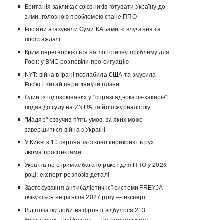
Британія закликає союзників готувати Україну до
зими, головною проблемою стане ППО
Росіяни атакували Суми КАБами: є влучання та
постраждалі
Крим перетворюється на логістичну проблему для
Росії: у ВМС розповіли про ситуацію
NYT: війна в Ірані послабила США та змусила
Росію і Китай переглянути плани
Один із підозрюваних у "справі адвокатів-хакерів"
подав до суду на ZN.UA та його журналістку
"Мадяр" озвучив п'ять умов, за яких може
завершитися війна в Україні
У Києві з 10 серпня частково перекриють рух
двома проспектами
Україна не отримає багато ракет для ППО у 2026
році: експерт розповів деталі
Застосування антибалістичної системи FREYJA
очікується не раніше 2027 року — експерт
Від початку доби на фронті відбулося 213