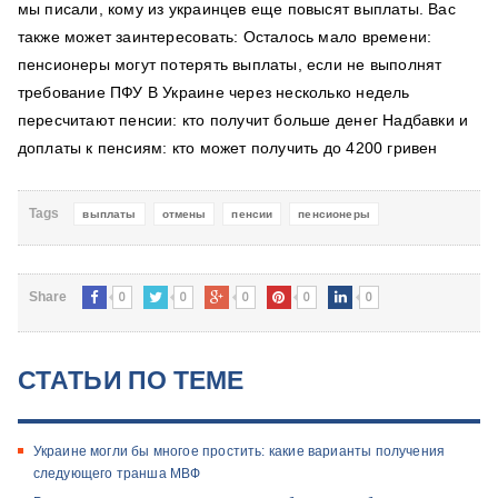
мы писали, кому из украинцев еще повысят выплаты. Вас
также может заинтересовать: Осталось мало времени:
пенсионеры могут потерять выплаты, если не выполнят
требование ПФУ В Украине через несколько недель
пересчитают пенсии: кто получит больше денег Надбавки и
доплаты к пенсиям: кто может получить до 4200 гривен
Tags
выплаты
отмены
пенсии
пенсионеры
0
0
0
0
0
Share
СТАТЬИ ПО ТЕМЕ
Украине могли бы многое простить: какие варианты получения
следующего транша МВФ