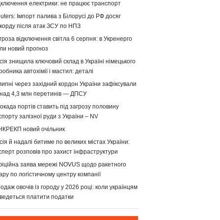
дключення електрики: не працює транспорт
uters: Імпорт палива з Білорусі до РФ досяг
корду після атак ЗСУ по НПЗ
гроза відключення світла 6 серпня: в Укренерго
ли новий прогноз
сія знищила ключовий склад в Україні німецького
робника автохімії і мастил: деталі
липні через західний кордон України зафіксували
над 4,3 млн перетинів — ДПСУ
окада портів ставить під загрозу половину
спорту залізної руди з України – NV
НКРЕКП новий очільник
сія й надалі битиме по великих містах України:
сперт розповів про захист інфраструктури
іційна заява мережі NOVUS щодо ракетного
ару по логістичному центру компанії
одаж овочів із городу у 2026 році: коли українцям
ведеться платити податки