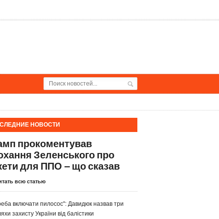
СЛЕДНИЕ НОВОСТИ
амп прокоментував
охання Зеленського про
кети для ППО – що сказав
итать всю статью
реба включати пилосос": Давидюк назвав три
яхи захисту України від балістики