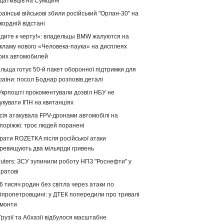
датківців на Сумщині
раїнські військові збили російський "Орлан-30" на
кордній відстані
дите к черту!»: владельцы BMW жалуются на
кламу нового «Человека-паука» на дисплеях
оих автомобилей
льща готує 50-й пакет оборонної підтримки для
раїни: посол Боднар розповів деталі
Укрпошті прокоментували дозвіл НБУ не
укувати ІПН на квитанціях
сія атакувала FPV-дронами автомобілі на
поріжжі: троє людей поранені
рати ROZETKA після російської атаки
ревищують два мільярди гривень
uters: ЗСУ зупинили роботу НПЗ "Роснефти" у
ратові
6 тисяч родин без світла через атаки по
іпропетровщині: у ДТЕК попередили про тривалі
монти
Грузії та Абхазії відбулося масштабне