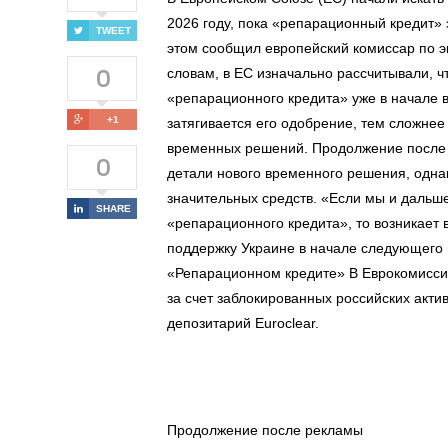
2026 году, пока «репарационный кредит» 
TWEET
этом сообщил европейский комиссар по э
0
словам, в ЕС изначально рассчитывали, ч
«репарационного кредита» уже в начале в
+1
затягивается его одобрение, тем сложнее
временных решений. Продолжение после 
0
детали нового временного решения, одн
значительных средств. «Если мы и дальш
SHARE
«репарационного кредита», то возникает
поддержку Украине в начале следующего 
«Репарационном кредите» В Еврокомисси
за счет заблокированных российских актив
депозитарий Euroclear.
Продолжение после рекламы