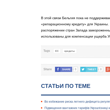
В этой связи Бельгия пока не поддержив
«репарационному кредиту» для Украины.
распоряжении стран Запада замороженные
использованы для компенсации ущерба У
Tags
ЕС
кредиты
0
0
Share
SHARE
TWEET
СТАТЬИ ПО ТЕМЕ
Во избежание риска летнего дефицита регул
Підвищення вантажних тарифів Укрзалізниці н