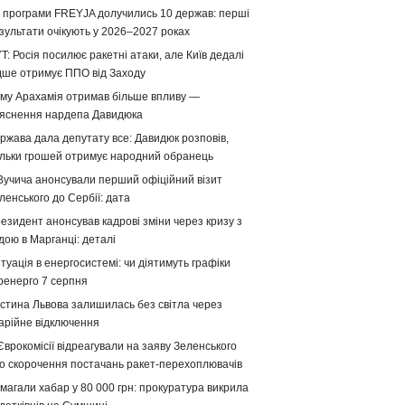
 програми FREYJA долучились 10 держав: перші
зультати очікують у 2026–2027 роках
T: Росія посилює ракетні атаки, але Київ дедалі
дше отримує ППО від Заходу
му Арахамія отримав більше впливу —
яснення нардепа Давидюка
ржава дала депутату все: Давидюк розповів,
ільки грошей отримує народний обранець
Вучича анонсували перший офіційний візит
ленського до Сербії: дата
езидент анонсував кадрові зміни через кризу з
дою в Марганці: деталі
туація в енергосистемі: чи діятимуть графіки
ренерго 7 серпня
стина Львова залишилась без світла через
арійне відключення
Єврокомісії відреагували на заяву Зеленського
о скорочення постачань ракет-перехоплювачів
магали хабар у 80 000 грн: прокуратура викрила