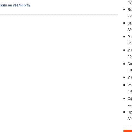
ві
ожно ее увеличить
Re
ре
За
да
Ро
ви
У 
по
Бл
ек
У 
Ро
ек
Оф
уд
Пр
до