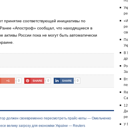
по
Ук
ре
ает принятие соответствующей инициативы по
«И
ре
 Ранее «Апостроф» сообщал, что находящиеся в
св
 активы России пока не могут быть автоматически
По
краине.
Ук
В 
др
Ро
За
Вт
0
0
0
+1
SHARE
SHARE
пе
Re
Са
12
Дн
ре
ятор должен своевременно пересмотреть прайс-кепы — Омельченко
У 
есе велику загрозу для економіки України — Reuters