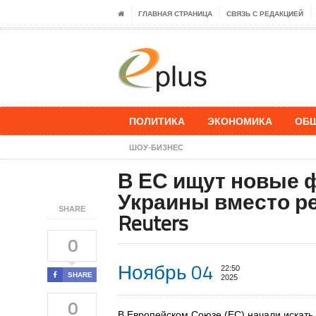
ГЛАВНАЯ СТРАНИЦА
СВЯЗЬ С РЕДАКЦИЕЙ
ПОЛИТИКА
ЭКОНОМИКА
ОБ
ШОУ-БИЗНЕС
В ЕС ищут новые 
Украины вместо р
SHARE
Reuters
0
Ноябрь 04
22:50
SHARE
2025
0
В Европейском Союзе (ЕС) начали искат