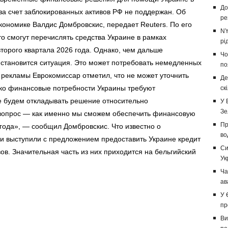
До
за счет заблокированных активов РФ не поддержан. Об
ре
кономике Валдис Домбровскис, передает Reuters. По его
NY
то смогут перечислять средства Украине в рамках
рі
торого квартала 2026 года. Однако, чем дальше
Чо
 становится ситуация. Это может потребовать немедленных
по
рекламы Еврокомиссар отметил, что не может уточнить
Де
ако финансовые потребности Украины требуют
ск
е будем откладывать решение относительно
У 
Зе
 вопрос — как именно мы сможем обеспечить финансовую
Пр
года», — сообщил Домбровскис. Что известно о
во
и выступили с предложением предоставить Украине кредит
Си
ов. Значительная часть из них приходится на бельгийский
Ук
Ча
ав
У 
пр
Ви