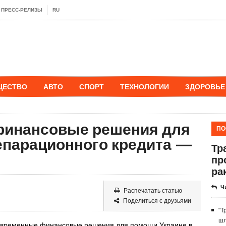
ПРЕСС-РЕЛИЗЫ
RU
ЩЕСТВО
АВТО
СПОРТ
ТЕХНОЛОГИИ
ЗДОРОВЬЕ
финансовые решения для
ПО
епарационного кредита —
Тр
пр
ра
Ч
Распечатать статью
Поделиться с друзьями
"Т
шл
ь временные финансовые решения для помощи Украине в