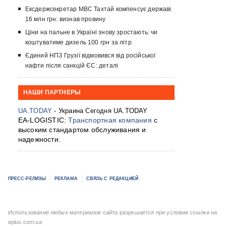
Ексдержсекретар МВС Тахтай компенсує державі
16 млн грн: визнав провину
Ціни на пальне в Україні знову зростають: чи
коштуватиме дизель 100 грн за літр
Єдиний НПЗ Грузії відмовився від російської
нафти після санкцій ЄС: деталі
НАШИ ПАРТНЕРЫ
UA.TODAY
- Украина Сегодня UA.TODAY
EA-LOGISTIC:
Транспортная компания
с
высоким стандартом обслуживания и
надежности.
ПРЕСС-РЕЛИЗЫ
РЕКЛАМА
СВЯЗЬ С РЕДАКЦИЕЙ
Использование любых материалов сайта разрешается при условии ссылки на
eplus.com.ua