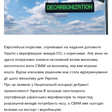
Європейські ініціативи, спрямовані на надання допомоги
Україні з верифікацією викидів CO₂ є корисними. Але вони не
здатні оперативно знизити негативний вплив механізму
екологічного мита CBAM на економіку, яка вже втрачає
кошти. Відтак ключовим рішенням має стати відтермінування
дії цього механізму для України.
Про це заявили у Національній асоціації добувної
промисловості України.В асоціації наголошують:
сертифікація українських верифікаторів та перегляд
розрахунків викидів потребують часу, а CBAM вже сьогодні
впливає на експорт і виробництво.