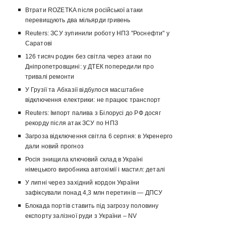
Втрати ROZETKA після російської атаки
перевищують два мільярди гривень
Reuters: ЗСУ зупинили роботу НПЗ "Роснефти" у
Саратові
126 тисяч родин без світла через атаки по
Дніпропетровщині: у ДТЕК попередили про
тривалі ремонти
У Грузії та Абхазії відбулося масштабне
відключення електрики: не працює транспорт
Reuters: Імпорт палива з Білорусі до РФ досяг
рекорду після атак ЗСУ по НПЗ
Загроза відключення світла 6 серпня: в Укренерго
дали новий прогноз
Росія знищила ключовий склад в Україні
німецького виробника автохімії і мастил: деталі
У липні через західний кордон України
зафіксували понад 4,3 млн перетинів — ДПСУ
Блокада портів ставить під загрозу половину
експорту залізної руди з України – NV