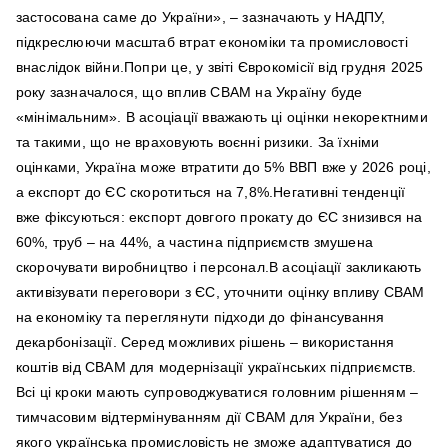
застосована саме до України», – зазначають у НАДПУ,
підкреслюючи масштаб втрат економіки та промисловості
внаслідок війни.Попри це, у звіті Єврокомісії від грудня 2025
року зазначалося, що вплив CBAM на Україну буде
«мінімальним». В асоціації вважають ці оцінки некоректними
та такими, що не враховують воєнні ризики. За їхніми
оцінками, Україна може втратити до 5% ВВП вже у 2026 році,
а експорт до ЄС скоротиться на 7,8%.Негативні тенденції
вже фіксуються: експорт довгого прокату до ЄС знизився на
60%, труб – на 44%, а частина підприємств змушена
скорочувати виробництво і персонал.В асоціації закликають
активізувати переговори з ЄС, уточнити оцінку впливу CBAM
на економіку та переглянути підходи до фінансування
декарбонізації. Серед можливих рішень – використання
коштів від CBAM для модернізації українських підприємств.
Всі ці кроки мають супроводжуватися головним рішенням –
тимчасовим відтермінуванням дії CBAM для України, без
якого українська промисловість не зможе адаптуватися до