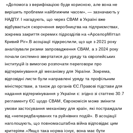
«Допомога з верифікацією буде корисною, але вона не
вирішить проблеми найближчим часом», — зазначають у
НАДПУ. І нагадують, що через СВАМ в Україні вже
відбувається скорочення виробництва на підприємствах,
зокрема закриття окремих підрозділів на «АрселорМіттал
Кривий Ріг».В асоціації підкреслили, що ще з 2021 року
аналізували ризики запровадження CBAM, а з 2024 року
почали системно звертатися до уряду та європейських
інституцій із вимогою розпочати переговори про
відтермінування дії механізму для України. Зокрема,
відповідні листи були направлені уряду та профільним
міністерствам, а також до органів ЄС.Правові підстави для
надання відтермінування у України є: згідно зі статтею 30.7
регламенту ЄС щодо CBAM, Єврокомісія може змінити
умови застосування механізму для країн, які постраждали
від «непередбачуваних та руйнівних подій». В асоціації
наголошують, що повномасштабна війна відповідає цим
критеріям.«Якщо така норма існує, вона має бути