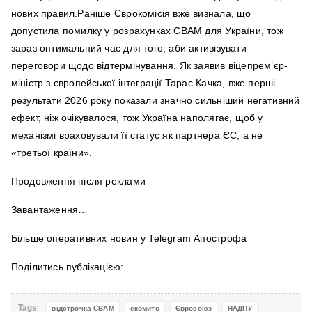
нових правил.Раніше Єврокомісія вже визнала, що
допустила помилку у розрахунках CBAM для України, тож
зараз оптимальний час для того, аби активізувати
переговори щодо відтермінування. Як заявив віцепрем’єр-
міністр з європейської інтеграції Тарас Качка, вже перші
результати 2026 року показали значно сильніший негативний
ефект, ніж очікувалося, тож Україна наполягає, щоб у
механізмі враховували її статус як партнера ЄС, а не
«третьої країни».
Продовження після реклами
Завантаження…
Більше оперативних новин у Telegram Апострофа
Поділитись публікацією:
Tags
відстрочка CBAM
екомито
Євросоюз
НАДПУ