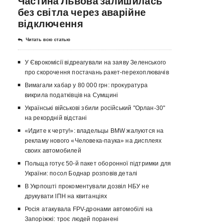
Частина Львова залишилась
без світла через аварійне
відключення
Читать всю статью
У Єврокомісії відреагували на заяву Зеленського
про скорочення постачань ракет-перехоплювачів
Вимагали хабар у 80 000 грн: прокуратура
викрила податківців на Сумщині
Українські військові збили російський "Орлан-30"
на рекордній відстані
«Идите к черту!»: владельцы BMW жалуются на
рекламу нового «Человека-паука» на дисплеях
своих автомобилей
Польща готує 50-й пакет оборонної підтримки для
України: посол Боднар розповів деталі
В Укрпошті прокоментували дозвіл НБУ не
друкувати ІПН на квитанціях
Росія атакувала FPV-дронами автомобілі на
Запоріжжі: троє людей поранені