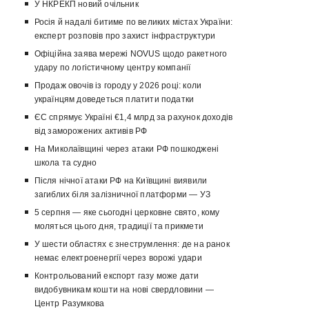
У НКРЕКП новий очільник
Росія й надалі битиме по великих містах України:
експерт розповів про захист інфраструктури
Офіційна заява мережі NOVUS щодо ракетного
удару по логістичному центру компанії
Продаж овочів із городу у 2026 році: коли
українцям доведеться платити податки
ЄС спрямує Україні €1,4 млрд за рахунок доходів
від заморожених активів РФ
На Миколаївщині через атаки РФ пошкоджені
школа та судно
Після нічної атаки РФ на Київщині виявили
загиблих біля залізничної платформи — УЗ
5 серпня — яке сьогодні церковне свято, кому
моляться цього дня, традиції та прикмети
У шести областях є знеструмлення: де на ранок
немає електроенергії через ворожі удари
Контрольований експорт газу може дати
видобувникам кошти на нові свердловини —
Центр Разумкова