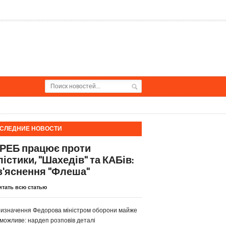
СЛЕДНИЕ НОВОСТИ
 РЕБ працює проти
лістики, "Шахедів" та КАБів:
з'яснення "Флеша"
итать всю статью
изначення Федорова міністром оборони майже
можливе: нардеп розповів деталі