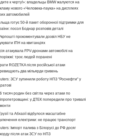
дите к черту!»: владельцы BMW жалуются на
кламу нового «Человека-паука» на дисплеях
оих автомобилей
льща готує 50-й пакет оборонної підтримки для
раїни: посол Боднар розповів деталі
Укрпошті прокоментували дозвіл НБУ не
укувати ІПН на квитанціях
сія атакувала FPV-дронами автомобілі на
поріжжі: троє людей поранені
рати ROZETKA після російської атаки
ревищують два мільярди гривень
uters: ЗСУ зупинили роботу НПЗ "Роснефти" у
ратові
6 тисяч родин без світла через атаки по
іпропетровщині: у ДТЕК попередили про тривалі
монти
Грузії та Абхазії відбулося масштабне
дключення електрики: не працює транспорт
uters: Імпорт палива з Білорусі до РФ досяг
корду після атак ЗСУ по НПЗ