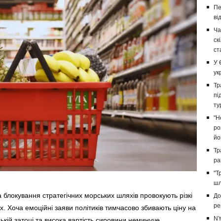
Пе
ві
Ча
ск
ст
У 
ук
Тр
пі
ту
"Н
ро
йо
Тр
ра
"Т
шл
 блокування стратегічних морських шляхів провокують різкі
До
ре
. Хоча емоційні заяви політиків тимчасово збивають ціну на
NY
ькій затоці та висока вартість сировини неминуче