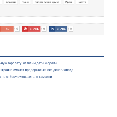
врожай
гроші
енергетична криза
Иран
нафта
0
0
0
+1
SHARE
SHARE
льную зарплату: названы даты и суммы
о Украина сможет продержаться без денег Запада
 по отбору руководителя таможни