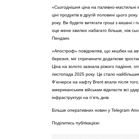
«Сьогоднішня ціна на паливно-мастильні м
ціні продуктів в другій половині цього ро
року. Ви будете витягати гроші з кишені і 
оце мене хвилює набагато більше, ніж сьо
Пендзин.
«Апостроф» повідомляв, що кешбек на авто
березня, міг спричинити додаткове зроста
Ціна на золото зазнала різкого падіння, о
листопада 2025 року. Це стало найбільши
Ф’ючерси на нафту Brent впали після тог
американським військам відкласти всі удар
інфраструктурі на п’ять днів.
Більше оперативних новин у Telegram Ап
Поділитись публікацією: