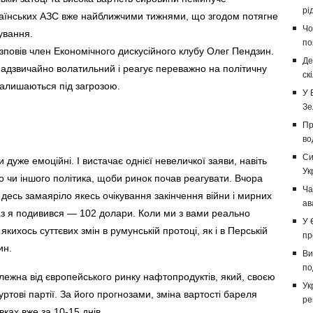
рі
раїнських АЗС вже найближчими тижнями, що згодом потягне
Чо
ування.
по
повів член Економічного дискусійного клубу Олег Пендзин.
Де
надзвичайно волатильний і реагує переважно на політичну
ск
 залишаються під загрозою.
У 
Зе
Пр
во
Си
дуже емоційні. І вистачає однієї невеличкої заяви, навіть
Ук
ого чи іншого політика, щоби ринок почав реагувати. Вчора
Ча
и десь замаяріло якесь очікування закінчення війни і мирних
ав
аз я подивився — 102 долари. Коли ми з вами реально
У 
кихось суттєвих змін в румунській протоці, як і в Перській
пр
ин.
Ви
по
лежна від європейського ринку нафтопродуктів, який, своєю
Ук
уртові партії. За його прогнозами, зміна вартості бареля
ре
ках вже за 10-15 днів.