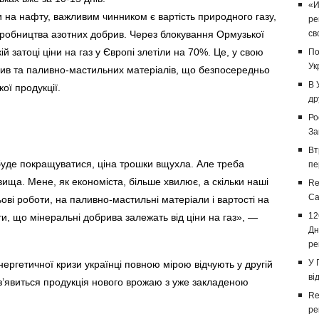
«И
и на нафту, важливим чинником є вартість природного газу,
ре
иробництва азотних добрив. Через блокування Ормузької
св
й затоці ціни на газ у Європі злетіли на 70%. Це, у свою
По
Ук
рив та паливно-мастильних матеріалів, що безпосередньо
В 
ої продукції.
др
Ро
За
Вт
я буде покращуватися, ціна трошки вщухла. Але треба
пе
явища. Мене, як економіста, більше хвилює, а скільки наші
Re
Са
ові роботи, на паливно-мастильні матеріали і вартості на
12
и, що мінеральні добрива залежать від ціни на газ», —
Дн
ре
У 
ергетичної кризи українці повною мірою відчують у другій
ві
 з’явиться продукція нового врожаю з уже закладеною
Re
ре