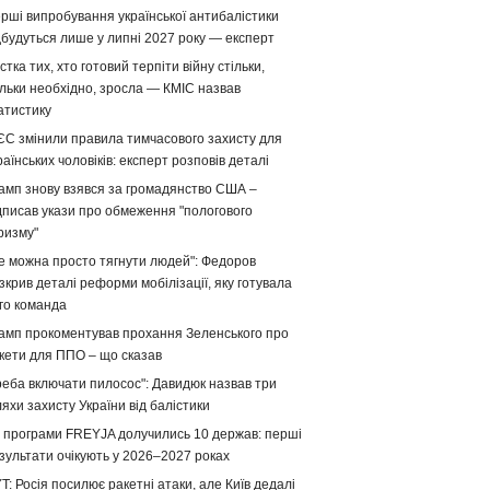
рші випробування української антибалістики
дбудуться лише у липні 2027 року — експерт
стка тих, хто готовий терпіти війну стільки,
ільки необхідно, зросла — КМІС назвав
атистику
ЄС змінили правила тимчасового захисту для
раїнських чоловіків: експерт розповів деталі
амп знову взявся за громадянство США –
дписав укази про обмеження "пологового
ризму"
е можна просто тягнути людей": Федоров
зкрив деталі реформи мобілізації, яку готувала
го команда
амп прокоментував прохання Зеленського про
кети для ППО – що сказав
реба включати пилосос": Давидюк назвав три
яхи захисту України від балістики
 програми FREYJA долучились 10 держав: перші
зультати очікують у 2026–2027 роках
T: Росія посилює ракетні атаки, але Київ дедалі