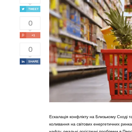
TWEET
0
+1
0
SHARE
Ескалація конфлікту на Близькому Сході та
коливання на світових енергетичних ринках
нафту, реальні логістичні проблеми в Перс