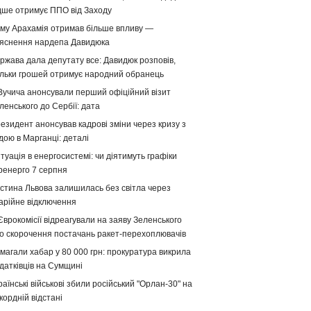
дше отримує ППО від Заходу
му Арахамія отримав більше впливу —
яснення нардепа Давидюка
ржава дала депутату все: Давидюк розповів,
ільки грошей отримує народний обранець
Вучича анонсували перший офіційний візит
ленського до Сербії: дата
езидент анонсував кадрові зміни через кризу з
дою в Марганці: деталі
туація в енергосистемі: чи діятимуть графіки
ренерго 7 серпня
стина Львова залишилась без світла через
арійне відключення
Єврокомісії відреагували на заяву Зеленського
о скорочення постачань ракет-перехоплювачів
магали хабар у 80 000 грн: прокуратура викрила
датківців на Сумщині
раїнські військові збили російський "Орлан-30" на
кордній відстані