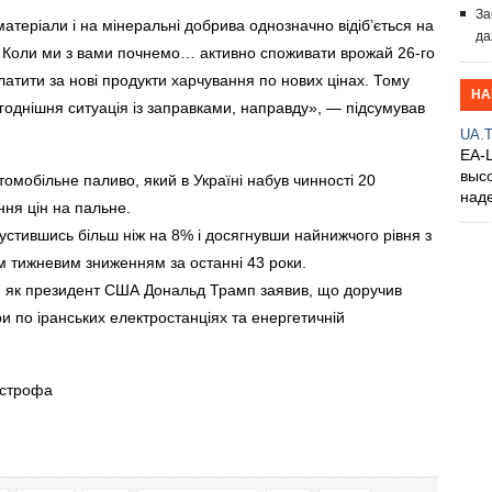
За
атеріали і на мінеральні добрива однозначно відіб’ється на
да
ку. Коли ми з вами почнемо… активно споживати врожай 26-го
платити за нові продукти харчування по нових цінах. Тому
НА
годнішня ситуація із заправками, направду», — підсумував
UA.
EA-
выс
мобільне паливо, який в Україні набув чинності 20
над
ння цін на пальне.
пустившись більш ніж на 8% і досягнувши найнижчого рівня з
м тижневим зниженням за останні 43 роки.
о, як президент США Дональд Трамп заявив, що доручив
и по іранських електростанціях та енергетичній
острофа