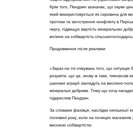
Крім того, Пендзин зазначає, що окрім цін
який використовується як сировина для в
протоки та загострення конфлікту в Перські
чергу, підвищує вартість мінеральних доб
вплине на собівартість сільськогосподарськ
Продовження після реклами
«Зараз на тлі очікувань того, що ситуаці
розуміти, що це, знову ж таки, тимчасові 
шановні аграрії закладуть на весняно-поль
мінеральні добрива. Тому що хочу нагадат
підкреслив Пендзин.
За словами фахівця, наслідки нинішньої ен
половині року, коли на полицях магазинів
високою собівартістю.