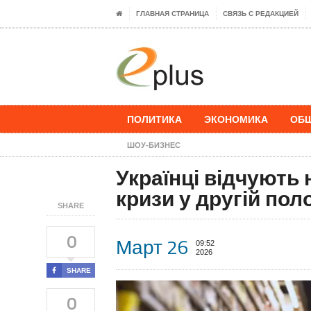
ГЛАВНАЯ СТРАНИЦА
СВЯЗЬ С РЕДАКЦИЕЙ
ПОЛИТИКА
ЭКОНОМИКА
ОБ
ШОУ-БИЗНЕС
Українці відчують 
кризи у другій пол
SHARE
0
Март 26
09:52
2026
SHARE
0