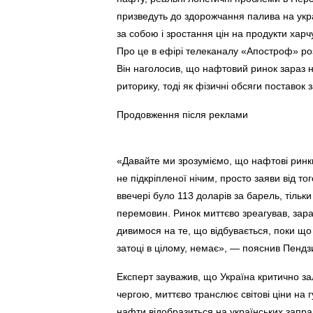
призведуть до здорожчання палива на ук
за собою і зростання цін на продукти харч
Про це в ефірі телеканалу «Апостроф» роз
Він наголосив, що нафтовий ринок зараз 
риторику, тоді як фізичні обсяги поставок
Продовження після реклами
«Давайте ми зрозуміємо, що нафтові ринки 
не підкріпленої нічим, просто заяви від т
ввечері було 113 доларів за барель, тільк
перемовин. Ринок миттєво зреагував, зар
дивимося на те, що відбувається, поки що я
затоці в цілому, немає», — пояснив Пендз
Експерт зауважив, що Україна критично за
чергою, миттєво транслює світові ціни на г
нафти відобразиться на українських заправ