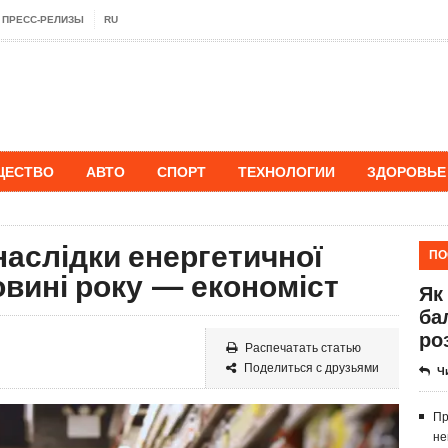
ПРЕСС-РЕЛИЗЫ
RU
ЩЕСТВО
АВТО
СПОРТ
ТЕХНОЛОГИИ
ЗДОРОВЬЕ
наслідки енергетичної
ПО
овині року — економіст
Як
ба
ро
Распечатать статью
Поделиться с друзьями
Ч
Пр
не