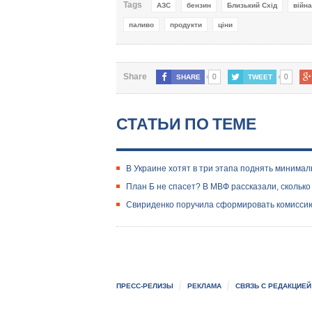
Tags
АЗС
бензин
Близький Схід
війна
паливо
продукти
ціни
0
0
Share
SHARE
TWEET
СТАТЬИ ПО ТЕМЕ
В Украине хотят в три этапа поднять минима
План Б не спасет? В МВФ рассказали, скольк
Свириденко поручила сформировать комиссию
ПРЕСС-РЕЛИЗЫ
РЕКЛАМА
СВЯЗЬ С РЕДАКЦИЕЙ