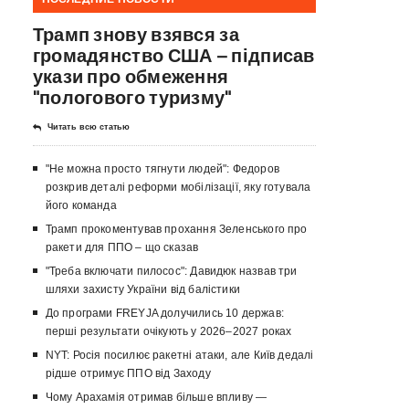
Трамп знову взявся за
громадянство США – підписав
укази про обмеження
"пологового туризму"
Читать всю статью
"Не можна просто тягнути людей": Федоров
розкрив деталі реформи мобілізації, яку готувала
його команда
Трамп прокоментував прохання Зеленського про
ракети для ППО – що сказав
"Треба включати пилосос": Давидюк назвав три
шляхи захисту України від балістики
До програми FREYJA долучились 10 держав:
перші результати очікують у 2026–2027 роках
NYT: Росія посилює ракетні атаки, але Київ дедалі
рідше отримує ППО від Заходу
Чому Арахамія отримав більше впливу —