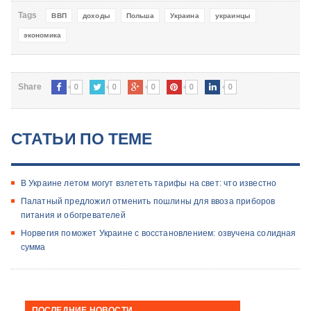
Tags
ВВП
доходы
Польша
Украина
украинцы
экономика
0
0
0
0
0
Share
СТАТЬИ ПО ТЕМЕ
В Украине летом могут взлететь тарифы на свет: что известно
Палатный предложил отменить пошлины для ввоза приборов
питания и обогревателей
Норвегия поможет Украине с восстановлением: озвучена солидная
сумма
ПОСЛЕДНИЕ НОВОСТИ