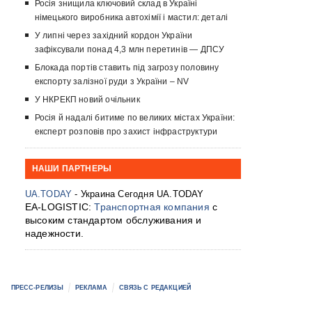
Росія знищила ключовий склад в Україні
німецького виробника автохімії і мастил: деталі
У липні через західний кордон України
зафіксували понад 4,3 млн перетинів — ДПСУ
Блокада портів ставить під загрозу половину
експорту залізної руди з України – NV
У НКРЕКП новий очільник
Росія й надалі битиме по великих містах України:
експерт розповів про захист інфраструктури
НАШИ ПАРТНЕРЫ
UA.TODAY
- Украина Сегодня UA.TODAY
EA-LOGISTIC:
Транспортная компания
с
высоким стандартом обслуживания и
надежности.
ПРЕСС-РЕЛИЗЫ
РЕКЛАМА
СВЯЗЬ С РЕДАКЦИЕЙ