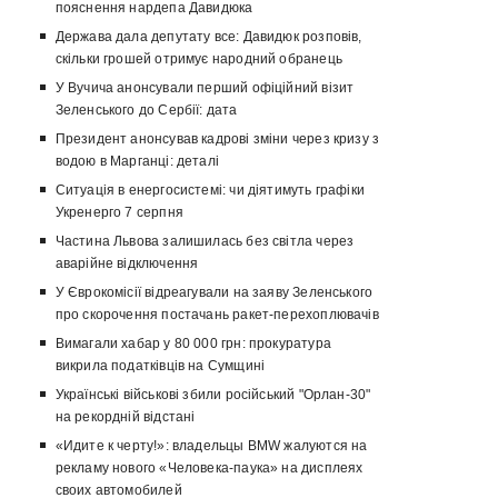
пояснення нардепа Давидюка
Держава дала депутату все: Давидюк розповів,
скільки грошей отримує народний обранець
У Вучича анонсували перший офіційний візит
Зеленського до Сербії: дата
Президент анонсував кадрові зміни через кризу з
водою в Марганці: деталі
Ситуація в енергосистемі: чи діятимуть графіки
Укренерго 7 серпня
Частина Львова залишилась без світла через
аварійне відключення
У Єврокомісії відреагували на заяву Зеленського
про скорочення постачань ракет-перехоплювачів
Вимагали хабар у 80 000 грн: прокуратура
викрила податківців на Сумщині
Українські військові збили російський "Орлан-30"
на рекордній відстані
«Идите к черту!»: владельцы BMW жалуются на
рекламу нового «Человека-паука» на дисплеях
своих автомобилей