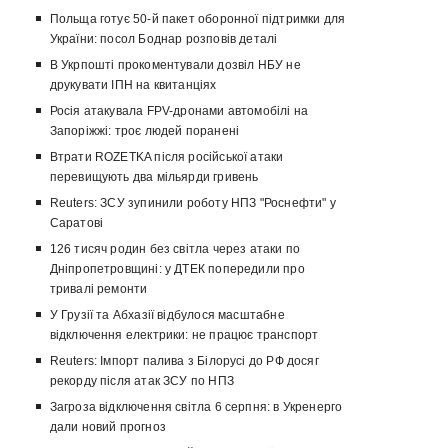
Польща готує 50-й пакет оборонної підтримки для
України: посол Боднар розповів деталі
В Укрпошті прокоментували дозвіл НБУ не
друкувати ІПН на квитанціях
Росія атакувала FPV-дронами автомобілі на
Запоріжжі: троє людей поранені
Втрати ROZETKA після російської атаки
перевищують два мільярди гривень
Reuters: ЗСУ зупинили роботу НПЗ "Роснефти" у
Саратові
126 тисяч родин без світла через атаки по
Дніпропетровщині: у ДТЕК попередили про
тривалі ремонти
У Грузії та Абхазії відбулося масштабне
відключення електрики: не працює транспорт
Reuters: Імпорт палива з Білорусі до РФ досяг
рекорду після атак ЗСУ по НПЗ
Загроза відключення світла 6 серпня: в Укренерго
дали новий прогноз