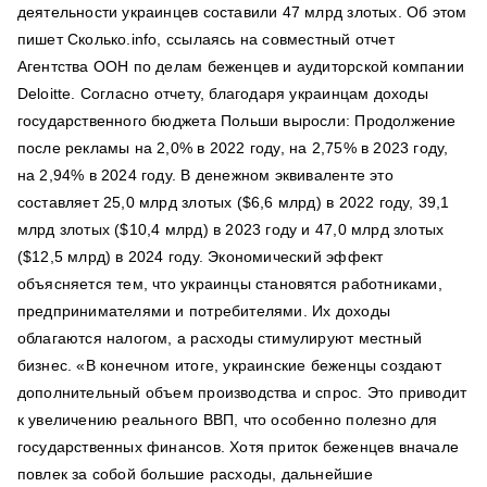
деятельности украинцев составили 47 млрд злотых. Об этом
пишет Сколько.info, ссылаясь на совместный отчет
Агентства ООН по делам беженцев и аудиторской компании
Deloitte. Согласно отчету, благодаря украинцам доходы
государственного бюджета Польши выросли: Продолжение
после рекламы на 2,0% в 2022 году, на 2,75% в 2023 году,
на 2,94% в 2024 году. В денежном эквиваленте это
составляет 25,0 млрд злотых ($6,6 млрд) в 2022 году, 39,1
млрд злотых ($10,4 млрд) в 2023 году и 47,0 млрд злотых
($12,5 млрд) в 2024 году. Экономический эффект
объясняется тем, что украинцы становятся работниками,
предпринимателями и потребителями. Их доходы
облагаются налогом, а расходы стимулируют местный
бизнес. «В конечном итоге, украинские беженцы создают
дополнительный объем производства и спрос. Это приводит
к увеличению реального ВВП, что особенно полезно для
государственных финансов. Хотя приток беженцев вначале
повлек за собой большие расходы, дальнейшие