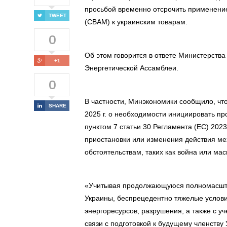
просьбой временно отсрочить применени
TWEET
(CBAM) к украинским товарам.
0
Об этом говорится в ответе Министерств
+1
Энергетической Ассамблеи.
0
В частности, Минэкономики сообщило, чт
SHARE
2025 г. о необходимости инициировать п
пунктом 7 статьи 30 Регламента (ЕС) 202
приостановки или изменения действия м
обстоятельствам, таких как война или м
«Учитывая продолжающуюся полномасшт
Украины, беспрецедентно тяжелые усло
энергоресурсов, разрушения, а также с 
связи с подготовкой к будущему членству