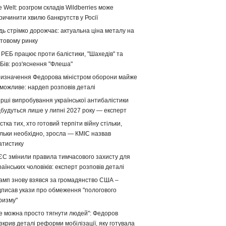
e Welt: розгром складів Wildberries може
ричинити хвилю банкрутств у Росії
дь стрімко дорожчає: актуальна ціна металу на
ітовому ринку
 РЕБ працює проти балістики, "Шахедів" та
Бів: роз'яснення "Флеша"
изначення Федорова міністром оборони майже
можливе: нардеп розповів деталі
рші випробування української антибалістики
дбудуться лише у липні 2027 року — експерт
стка тих, хто готовий терпіти війну стільки,
ільки необхідно, зросла — КМІС назвав
атистику
ЄС змінили правила тимчасового захисту для
раїнських чоловіків: експерт розповів деталі
амп знову взявся за громадянство США –
дписав укази про обмеження "пологового
ризму"
е можна просто тягнути людей": Федоров
зкрив деталі реформи мобілізації, яку готувала