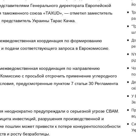
йо
редставителями Генерального директората Европейской
Тр
и таможенного союза «TAXUD», — отметил заместитель
ра
представитель Украины Тарас Качка.
"Т
шл
я межведомственная координация по формированию
До
ре
и подачи соответствующего запроса в Еврокомиссию.
NY
рі
 межведомственная координация по направлению
Чо
по
Комиссию с просьбой отсрочить применение углеродного
Де
условия, предусмотренные пунктом 7 статьи 30 Регламента
ск
У 
Зе
Пр
ия неоднократно предупреждали о серьезной угрозе CBAM.
во
ицита инвестиций, разрушения производственной и
Си
ие пошлин может привести к потере конкурентоспособности
Ук
ств и росту безработицы.