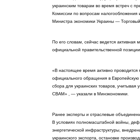
украинским товарам во время встреч с п
Комиссии по вопросам налогообложения 
Министра экономики Украины — Торговый 
По его словам, сейчас ведется активна
официальной правительственной позиции 
«В настоящее время активно проводится
официального обращения в Европейскую 
сбора для украинских товаров, учитывая 
СВАМ» , — указали в Минэкономики.
Ранее эксперты и отраслевые объединен
В условиях полномасштабной войны, деф
энергетической инфраструктуры, внедрен
украинского экспорта, остановке производ