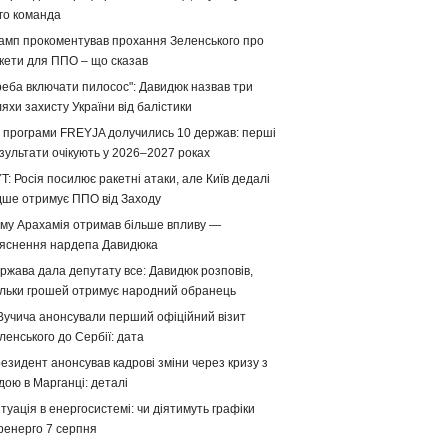
го команда
амп прокоментував прохання Зеленського про
кети для ППО – що сказав
реба включати пилосос": Давидюк назвав три
яхи захисту України від балістики
 програми FREYJA долучились 10 держав: перші
зультати очікують у 2026–2027 роках
T: Росія посилює ракетні атаки, але Київ дедалі
дше отримує ППО від Заходу
му Арахамія отримав більше впливу —
яснення нардепа Давидюка
ржава дала депутату все: Давидюк розповів,
ільки грошей отримує народний обранець
Вучича анонсували перший офіційний візит
ленського до Сербії: дата
езидент анонсував кадрові зміни через кризу з
дою в Марганці: деталі
туація в енергосистемі: чи діятимуть графіки
ренерго 7 серпня