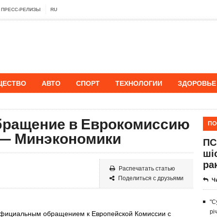
ПРЕСС-РЕЛИЗЫ
RU
ЩЕСТВО
АВТО
СПОРТ
ТЕХНОЛОГИИ
ЗДОРОВЬЕ
обращение в Еврокомиссию
ПО
 — Минэкономики
ПС
ші
ра
Распечатать статью
Поделиться с друзьями
Ч
"С
рі
 официальным обращением к Европейской Комиссии с