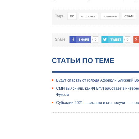
Tags
ЕС
отсрочка
пошлины
СВАМ
0
0
Share
SHARE
TWEET
СТАТЬИ ПО ТЕМЕ
​Будут спасать от голода Африку и Ближний В
СМИ выяснили, как ФГВФЛ работает в интерес
Фуксом
Субсидии 2021 — сколько и кто получит — но