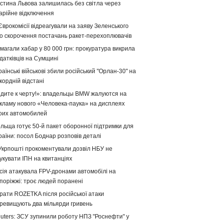
стина Львова залишилась без світла через
арійне відключення
Єврокомісії відреагували на заяву Зеленського
о скорочення постачань ракет-перехоплювачів
магали хабар у 80 000 грн: прокуратура викрила
датківців на Сумщині
раїнські військові збили російський "Орлан-30" на
кордній відстані
дите к черту!»: владельцы BMW жалуются на
кламу нового «Человека-паука» на дисплеях
оих автомобилей
льща готує 50-й пакет оборонної підтримки для
раїни: посол Боднар розповів деталі
Укрпошті прокоментували дозвіл НБУ не
укувати ІПН на квитанціях
сія атакувала FPV-дронами автомобілі на
поріжжі: троє людей поранені
рати ROZETKA після російської атаки
ревищують два мільярди гривень
uters: ЗСУ зупинили роботу НПЗ "Роснефти" у