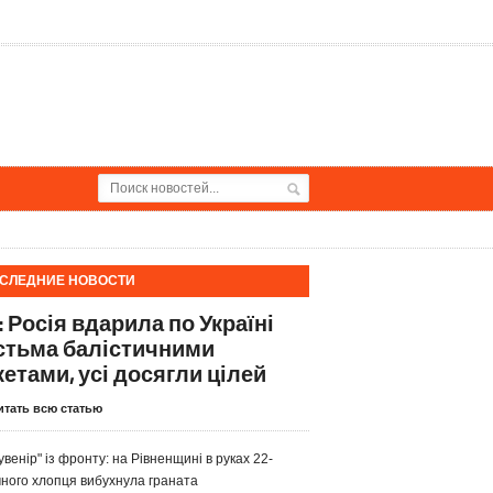
СЛЕДНИЕ НОВОСТИ
: Росія вдарила по Україні
стьма балістичними
кетами, усі досягли цілей
итать всю статью
увенір" із фронту: на Рівненщині в руках 22-
чного хлопця вибухнула граната