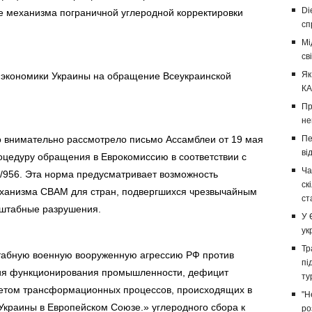
Di
е механизма пограничной углеродной корректировки
сп
Мі
св
Як
а экономики Украины на обращение Всеукраинской
КА
Пр
не
о внимательно рассмотрело письмо Ассамблеи от 19 мая
Пе
ві
роцедуру обращения в Еврокомиссию в соответствии с
Ча
3/956. Эта норма предусматривает возможность
ск
еханизма CBAM для стран, подвергшихся чрезвычайным
ст
асштабные разрушения.
У 
ук
Тр
абную военную вооруженную агрессию РФ против
пі
вия функционирования промышленности, дефицит
ту
учетом трансформационных процессов, происходящих в
"Н
 Украины в Европейском Союзе.» углеродного сбора к
ро