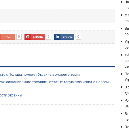
Ча
ав
У 
пр
Ви
по
0
0
0
+1
SHARE
SHARE
Ук
ре
«И
ре
св
По
осток: Польша поможет Украине в экспорте зерна
Ук
ах компании "Инвестохиллс Веста", которую связывают с Павлом
В 
др
вости Украины
Ро
За
Вт
пе
Re