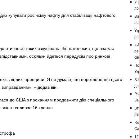
У 
пр
ію купувати російську нафту для стабілізації нафтового
Ви
по
Ук
ре
«И
до етичності таких закупівель. Він наголосив, що вважає
ре
зпідставними, оскільки йдеться передусім про ринкові
св
По
Ук
 якісь великі принципи. Я не думаю, що перетворення цього
В 
др
 виправданим», – додав він.
Ро
улася до США з проханням продовжити дію спеціального
За
н якого спливає 16 травня.
Вт
пе
Re
Са
острофа
12