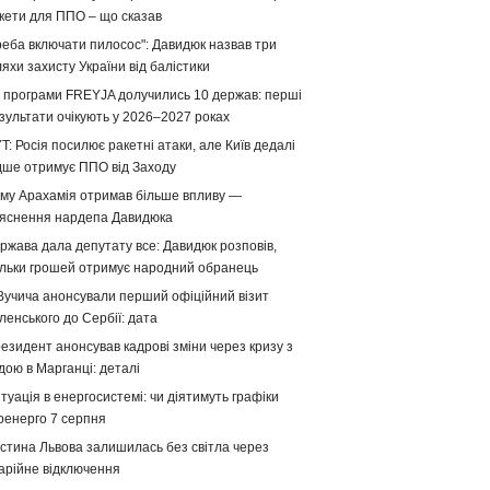
кети для ППО – що сказав
реба включати пилосос": Давидюк назвав три
яхи захисту України від балістики
 програми FREYJA долучились 10 держав: перші
зультати очікують у 2026–2027 роках
T: Росія посилює ракетні атаки, але Київ дедалі
дше отримує ППО від Заходу
му Арахамія отримав більше впливу —
яснення нардепа Давидюка
ржава дала депутату все: Давидюк розповів,
ільки грошей отримує народний обранець
Вучича анонсували перший офіційний візит
ленського до Сербії: дата
езидент анонсував кадрові зміни через кризу з
дою в Марганці: деталі
туація в енергосистемі: чи діятимуть графіки
ренерго 7 серпня
стина Львова залишилась без світла через
арійне відключення