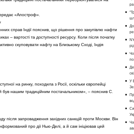
ра
"Т
передає «Апостроф».
шл
у
До
донних справ Індії пояснив, що рішення про закупівлю нафти
ре
ках – вартості та доступності ресурсу. Коли після початку
NY
 активно скуповувати нафту на Близькому Сході, Індія
рі
Чо
по
Де
ск
У 
упної на ринку, походила з Росії, оскільки європейці
Зе
ий був нашим традиційним постачальником», – пояснив С.
Пр
во
Си
Ук
іоду після запровадження західних санкцій проти Москви. Він
Ча
формований про дії Нью-Делі, а й сам ініціював цей
ав