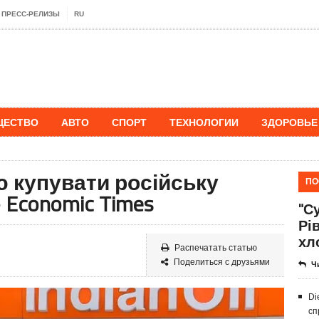
ПРЕСС-РЕЛИЗЫ
RU
ЩЕСТВО
АВТО
СПОРТ
ТЕХНОЛОГИИ
ЗДОРОВЬЕ
 купувати російську
ПО
 Economic Times
"Су
Рі
хл
Распечатать статью
Поделиться с друзьями
Ч
Di
сп