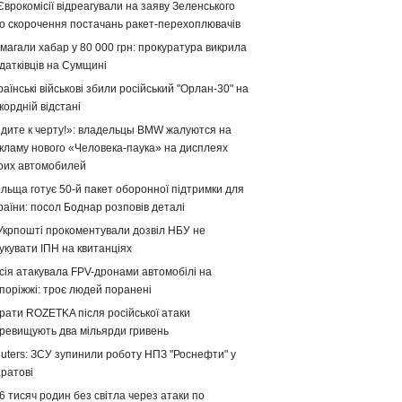
Єврокомісії відреагували на заяву Зеленського
о скорочення постачань ракет-перехоплювачів
магали хабар у 80 000 грн: прокуратура викрила
датківців на Сумщині
раїнські військові збили російський "Орлан-30" на
кордній відстані
дите к черту!»: владельцы BMW жалуются на
кламу нового «Человека-паука» на дисплеях
оих автомобилей
льща готує 50-й пакет оборонної підтримки для
раїни: посол Боднар розповів деталі
Укрпошті прокоментували дозвіл НБУ не
укувати ІПН на квитанціях
сія атакувала FPV-дронами автомобілі на
поріжжі: троє людей поранені
рати ROZETKA після російської атаки
ревищують два мільярди гривень
uters: ЗСУ зупинили роботу НПЗ "Роснефти" у
ратові
6 тисяч родин без світла через атаки по