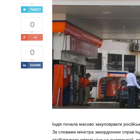
TWEET
0
+1
0
SHARE
Індія почала масово закуповувати російсь
За словами міністра закордонних справ Ін
стабілізувати світові ціни на енергоносії,