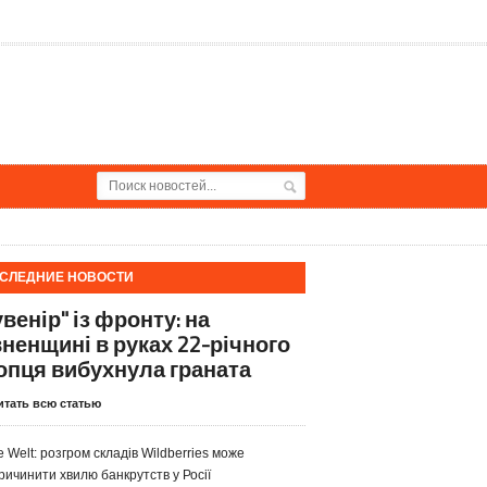
СЛЕДНИЕ НОВОСТИ
венір" із фронту: на
вненщині в руках 22-річного
опця вибухнула граната
итать всю статью
e Welt: розгром складів Wildberries може
ричинити хвилю банкрутств у Росії