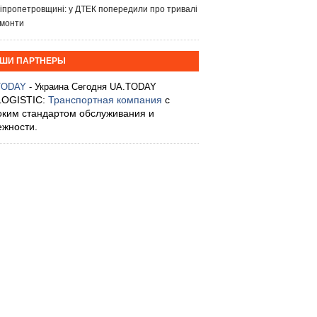
іпропетровщині: у ДТЕК попередили про тривалі
монти
ШИ ПАРТНЕРЫ
TODAY
- Украина Сегодня UA.TODAY
LOGISTIC:
Транспортная компания
с
оким стандартом обслуживания и
ежности.