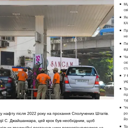
Мі
св
Як
КА
Пр
не
Пе
ві
Ча
ск
ст
У 
ук
Тр
пі
ту
"Н
ку нафту після 2022 року на прохання Сполучених Штатів.
ро
йо
дії С. Джайшанкара, цей крок був необхідним, щоб
Тр
 оскільки традиційні постачальники переорієнтувалися на