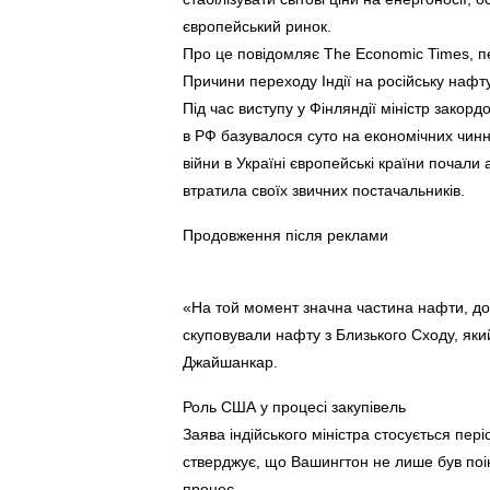
європейський ринок.
Про це повідомляє The Economic Times, 
Причини переходу Індії на російську нафт
Під час виступу у Фінляндії міністр закор
в РФ базувалося суто на економічних чинни
війни в Україні європейські країни почали
втратила своїх звичних постачальників.
Продовження після реклами
«На той момент значна частина нафти, дост
скуповували нафту з Близького Сходу, як
Джайшанкар.
Роль США у процесі закупівель
Заява індійського міністра стосується пер
стверджує, що Вашингтон не лише був поін
процес.