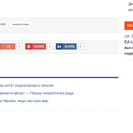
Дн
ре
США
энергетика
НА
UA.
EA-
0
0
0
+1
SHARE
SHARE
выс
над
ко хотят индексировать пенсии
обмежити імпорт — Перша енергетична рада
и України, якщо настане мир