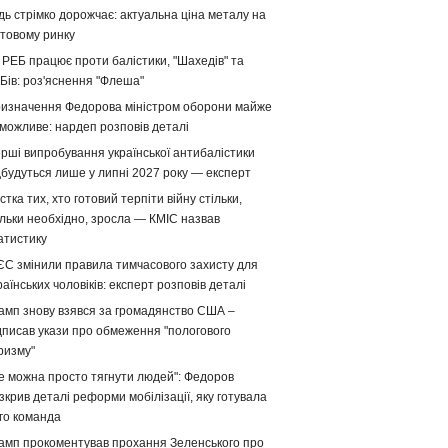
дь стрімко дорожчає: актуальна ціна металу на
ітовому ринку
 РЕБ працює проти балістики, "Шахедів" та
Бів: роз'яснення "Флеша"
изначення Федорова міністром оборони майже
можливе: нардеп розповів деталі
рші випробування української антибалістики
дбудуться лише у липні 2027 року — експерт
стка тих, хто готовий терпіти війну стільки,
ільки необхідно, зросла — КМІС назвав
атистику
ЄС змінили правила тимчасового захисту для
раїнських чоловіків: експерт розповів деталі
амп знову взявся за громадянство США –
дписав укази про обмеження "пологового
ризму"
е можна просто тягнути людей": Федоров
зкрив деталі реформи мобілізації, яку готувала
го команда
амп прокоментував прохання Зеленського про