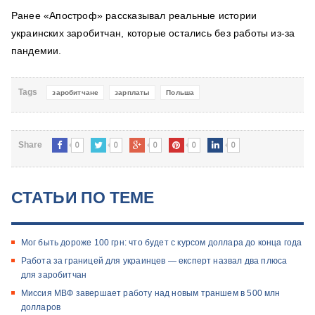
Ранее «Апостроф» рассказывал реальные истории
украинских заробитчан, которые остались без работы из-за
пандемии.
Tags
заробитчане
зарплаты
Польша
0
0
0
0
0
Share
СТАТЬИ ПО ТЕМЕ
Мог быть дороже 100 грн: что будет с курсом доллара до конца года
Работа за границей для украинцев — експерт назвал два плюса
для заробитчан
Миссия МВФ завершает работу над новым траншем в 500 млн
долларов