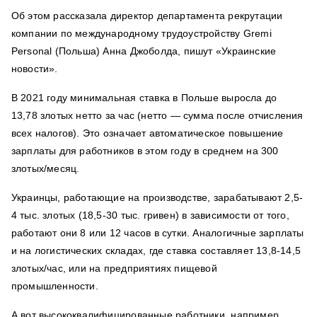
Об этом рассказала директор департамента рекрутации
компании по международному трудоустройству Gremi
Personal (Польша) Анна Джоболда, пишут «Украинские
новости».
В 2021 году минимальная ставка в Польше выросла до
13,78 злотых нетто за час (нетто — сумма после отчисления
всех налогов). Это означает автоматическое повышение
зарплаты для работников в этом году в среднем на 300
злотых/месяц.
Украинцы, работающие на производстве, зарабатывают 2,5-
4 тыс. злотых (18,5-30 тыс. гривен) в зависимости от того,
работают они 8 или 12 часов в сутки. Аналогичные зарплаты
и на логистических складах, где ставка составляет 13,8-14,5
злотых/час, или на предприятиях пищевой
промышленности.
А вот высококвалифицированные работники, например