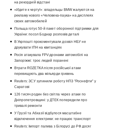
на рекордній відстані
«Идите к черту!»: владельцы BMW жалуются на
рекламу нового «Человека-паука» на дисплеях
своих автомобилей
Польща готує 50-й пакет оборонної підтримки для
України: посол Боднар розповів деталі
В Укрпошті прокоментували дозвіл НБУ не
друкувати ІПН на квитанціях
Росія атакувала FPV-дронами автомобілі на
Запоріжжі: троє людей поранені
Втрати ROZETKA після російської атаки
перевищують два мільярди гривень
Reuters: ЗСУ зупинили роботу НПЗ "Роснефти" у
Саратові
126 тисяч родин без світла через атаки по
Дніпропетровщині: у ДТЕК попередили про
тривалі ремонти
У Грузії та Абхазії відбулося масштабне
відключення електрики: не працює транспорт
Reuters: Імпорт палива з Білорусі до РФ досяг