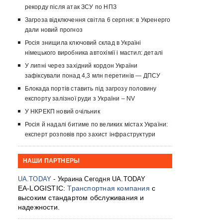
рекорду після атак ЗСУ по НПЗ
Загроза відключення світла 6 серпня: в Укренерго
дали новий прогноз
Росія знищила ключовий склад в Україні
німецького виробника автохімії і мастил: деталі
У липні через західний кордон України
зафіксували понад 4,3 млн перетинів — ДПСУ
Блокада портів ставить під загрозу половину
експорту залізної руди з України – NV
У НКРЕКП новий очільник
Росія й надалі битиме по великих містах України:
експерт розповів про захист інфраструктури
НАШИ ПАРТНЕРЫ
UA.TODAY
- Украина Сегодня UA.TODAY
EA-LOGISTIC:
Транспортная компания
с
высоким стандартом обслуживания и
надежности.