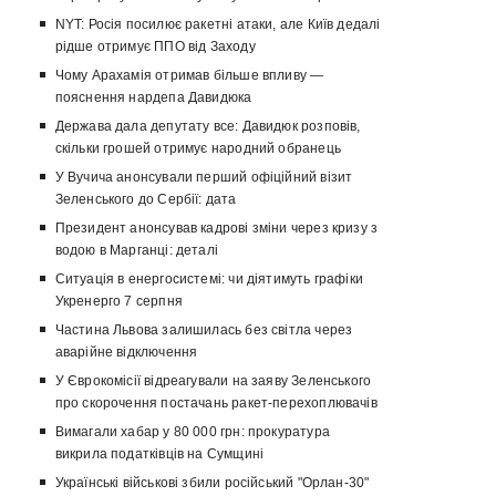
NYT: Росія посилює ракетні атаки, але Київ дедалі
рідше отримує ППО від Заходу
Чому Арахамія отримав більше впливу —
пояснення нардепа Давидюка
Держава дала депутату все: Давидюк розповів,
скільки грошей отримує народний обранець
У Вучича анонсували перший офіційний візит
Зеленського до Сербії: дата
Президент анонсував кадрові зміни через кризу з
водою в Марганці: деталі
Ситуація в енергосистемі: чи діятимуть графіки
Укренерго 7 серпня
Частина Львова залишилась без світла через
аварійне відключення
У Єврокомісії відреагували на заяву Зеленського
про скорочення постачань ракет-перехоплювачів
Вимагали хабар у 80 000 грн: прокуратура
викрила податківців на Сумщині
Українські військові збили російський "Орлан-30"