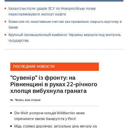
Казахстан після ударів ЗСУ по Новоросійську почав
переспрямовувати експорт нафти
Комиссия по неактивным счетам: как правильно закрыть карточку в
банке
Крупный промышленный комбинат Украины вернули под контроль
государства
ПОСЛЕДНИЕ НОВОСТИ
"Сувенір" із фронту: на
Рівненщині в руках 22-річного
хлопця вибухнула граната
Читать всю статью
Die Welt: розгром складів Wildberries може
спричинити хвилю банкрутств у Росії
Мідь стрімко дорожчає: актуальна ціна металу на