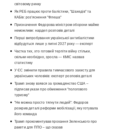
світовому ринку
Як РЕБ працює проти балістики, "Шахедів" та
КАБів: роз'яснення "Флеша"
Призначення Федорова міністром оборони майже
неможливе: нардеп розповів деталі
Перші випробування української антибалістики
відбудуться лише у липні 2027 року — експерт
Частка тих, хто готовий терпіти війну стільки,
скільки необхідно, зросла — КМІС назвав
статистику
У ЄС змінили правила тимчасового захисту для
українських чоловіків: експерт розповів деталі
Трамп знову взявся за громадянство США –
підписав укази про обмеження "пологового
туризму"
"Не можна просто тягнути людей": Федоров
розкрив деталі реформи мобілізації, яку готувала
його команда
Трамп прокоментував прохання Зеленського про
ракети для ППО – що сказав