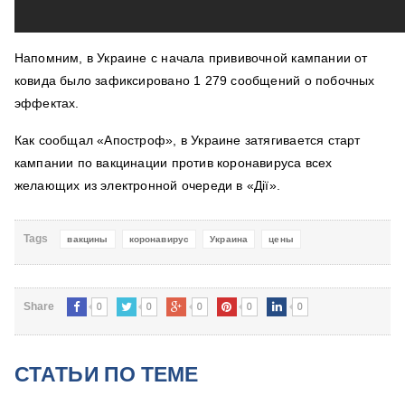
Напомним,
в Украине с начала прививочной кампании от
ковида было зафиксировано
1 279 сообщений о побочных
эффектах
.
Как сообщал «Апостроф»,
в Украине
затягивается старт
кампании по вакцинации против коронавирус
а всех
желающих из электронной очереди в «Дії».
Tags
вакцины
коронавирус
Украина
цены
0
0
0
0
0
Share
СТАТЬИ ПО ТЕМЕ