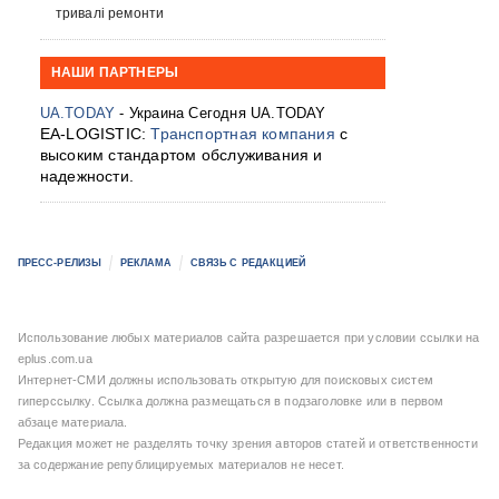
тривалі ремонти
НАШИ ПАРТНЕРЫ
UA.TODAY
- Украина Сегодня UA.TODAY
EA-LOGISTIC:
Транспортная компания
с
высоким стандартом обслуживания и
надежности.
ПРЕСС-РЕЛИЗЫ
РЕКЛАМА
СВЯЗЬ С РЕДАКЦИЕЙ
Использование любых материалов сайта разрешается при условии ссылки на
eplus.com.ua
Интернет-СМИ должны использовать открытую для поисковых систем
гиперссылку. Ссылка должна размещаться в подзаголовке или в первом
абзаце материала.
Редакция может не разделять точку зрения авторов статей и ответственности
за содержание републицируемых материалов не несет.