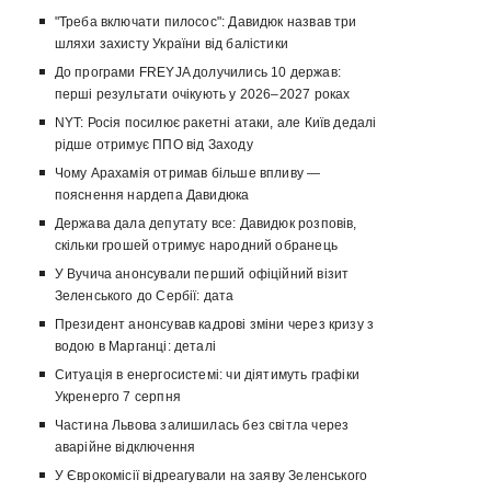
"Треба включати пилосос": Давидюк назвав три
шляхи захисту України від балістики
До програми FREYJA долучились 10 держав:
перші результати очікують у 2026–2027 роках
NYT: Росія посилює ракетні атаки, але Київ дедалі
рідше отримує ППО від Заходу
Чому Арахамія отримав більше впливу —
пояснення нардепа Давидюка
Держава дала депутату все: Давидюк розповів,
скільки грошей отримує народний обранець
У Вучича анонсували перший офіційний візит
Зеленського до Сербії: дата
Президент анонсував кадрові зміни через кризу з
водою в Марганці: деталі
Ситуація в енергосистемі: чи діятимуть графіки
Укренерго 7 серпня
Частина Львова залишилась без світла через
аварійне відключення
У Єврокомісії відреагували на заяву Зеленського