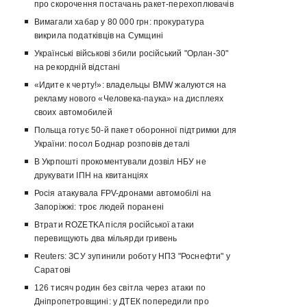
про скорочення постачань ракет-перехоплювачів
Вимагали хабар у 80 000 грн: прокуратура
викрила податківців на Сумщині
Українські військові збили російський "Орлан-30"
на рекордній відстані
«Идите к черту!»: владельцы BMW жалуются на
рекламу нового «Человека-паука» на дисплеях
своих автомобилей
Польща готує 50-й пакет оборонної підтримки для
України: посол Боднар розповів деталі
В Укрпошті прокоментували дозвіл НБУ не
друкувати ІПН на квитанціях
Росія атакувала FPV-дронами автомобілі на
Запоріжжі: троє людей поранені
Втрати ROZETKA після російської атаки
перевищують два мільярди гривень
Reuters: ЗСУ зупинили роботу НПЗ "Роснефти" у
Саратові
126 тисяч родин без світла через атаки по
Дніпропетровщині: у ДТЕК попередили про