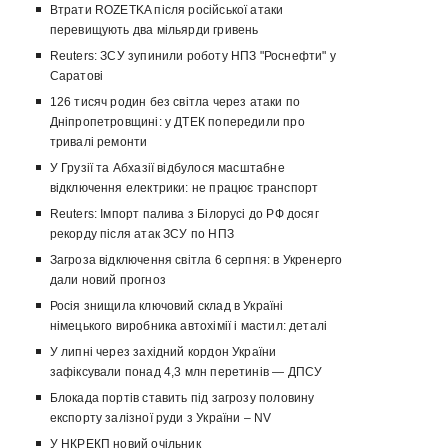
Втрати ROZETKA після російської атаки
перевищують два мільярди гривень
Reuters: ЗСУ зупинили роботу НПЗ "Роснефти" у
Саратові
126 тисяч родин без світла через атаки по
Дніпропетровщині: у ДТЕК попередили про
тривалі ремонти
У Грузії та Абхазії відбулося масштабне
відключення електрики: не працює транспорт
Reuters: Імпорт палива з Білорусі до РФ досяг
рекорду після атак ЗСУ по НПЗ
Загроза відключення світла 6 серпня: в Укренерго
дали новий прогноз
Росія знищила ключовий склад в Україні
німецького виробника автохімії і мастил: деталі
У липні через західний кордон України
зафіксували понад 4,3 млн перетинів — ДПСУ
Блокада портів ставить під загрозу половину
експорту залізної руди з України – NV
У НКРЕКП новий очільник