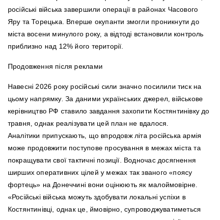
російські війська завершили операції в районах Часового
Яру та Торецька. Вперше окупанти змогли проникнути до
міста восени минулого року, а відтоді встановили контроль
приблизно над 12% його території.
Продовження після реклами
Навесні 2026 року російські сили значно посилили тиск на
цьому напрямку. За даними українських джерел, військове
керівництво РФ ставило завдання захопити Костянтинівку до
травня, однак реалізувати цей план не вдалося.
Аналітики припускають, що впродовж літа російська армія
може продовжити поступове просування в межах міста та
покращувати свої тактичні позиції. Водночас досягнення
ширших оперативних цілей у межах так званого «поясу
фортець» на Донеччині вони оцінюють як малоймовірне.
«Російські війська можуть здобувати локальні успіхи в
Костянтинівці, однак це, ймовірно, супроводжуватиметься