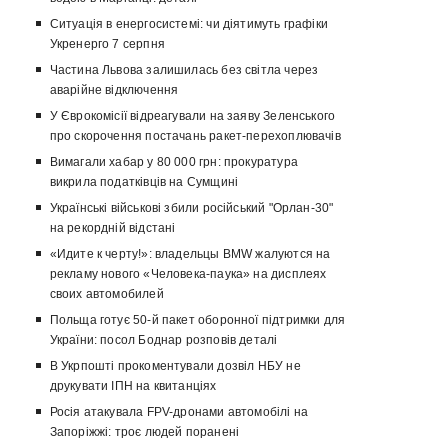
Ситуація в енергосистемі: чи діятимуть графіки
Укренерго 7 серпня
Частина Львова залишилась без світла через
аварійне відключення
У Єврокомісії відреагували на заяву Зеленського
про скорочення постачань ракет-перехоплювачів
Вимагали хабар у 80 000 грн: прокуратура
викрила податківців на Сумщині
Українські військові збили російський "Орлан-30"
на рекордній відстані
«Идите к черту!»: владельцы BMW жалуются на
рекламу нового «Человека-паука» на дисплеях
своих автомобилей
Польща готує 50-й пакет оборонної підтримки для
України: посол Боднар розповів деталі
В Укрпошті прокоментували дозвіл НБУ не
друкувати ІПН на квитанціях
Росія атакувала FPV-дронами автомобілі на
Запоріжжі: троє людей поранені