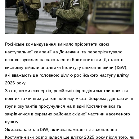
Російське командування змінило пріоритети своєї
наступальної кампанії на Донеччині та переорієнтувало
основні зусилля на захоплення Костянтинівки. До такого
висновку дійшли аналітики Інституту вивчення війни (ISW),
які вважають це головною ціллю російського наступу влітку
2026 року.
За оцінками експертів, російські підрозділи змогли досягти
певних тактичних успіхів поблизу міста. Зокрема, дві тактичні
групи окупантів просунулися на півдні Костянтинівки та
закріпилися в окремих районах східної частини населеного
пункту.
Як зазначають в ISW, активна кампанія із захоплення
Костянтинівки розпочалася ще влітку 2025 року після того, як