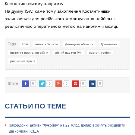
Костянтинівському напрямку.
На думку ISW, саме тому захоплення Костянтинівки
залишається для російського командування найбільш
реалістичною оперативною метою на найближчі місяці.
Tags
ISW
війна в Україні
Донецька область
Донеччина
Інститут вивчення війни
літній наступ РФ
наступ росіян
російська армія
0
0
0
0
0
Share
СТАТЬИ ПО ТЕМЕ
Закордонні активи "Лукойлу" на 22 млрд доларів хочуть розділити
дві компанії США