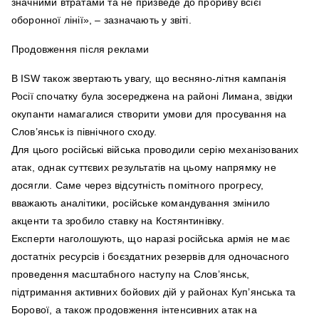
значними втратами та не призведе до прориву всієї
оборонної лінії», – зазначають у звіті.
Продовження після реклами
В ISW також звертають увагу, що весняно-літня кампанія
Росії спочатку була зосереджена на районі Лимана, звідки
окупанти намагалися створити умови для просування на
Слов’янськ із північного сходу.
Для цього російські війська проводили серію механізованих
атак, однак суттєвих результатів на цьому напрямку не
досягли. Саме через відсутність помітного прогресу,
вважають аналітики, російське командування змінило
акценти та зробило ставку на Костянтинівку.
Експерти наголошують, що наразі російська армія не має
достатніх ресурсів і боєздатних резервів для одночасного
проведення масштабного наступу на Слов’янськ,
підтримання активних бойових дій у районах Куп’янська та
Борової, а також продовження інтенсивних атак на