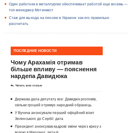
Один работник в металлургии обеспечивает работой еще восемь —
топ-менеджер Метинвест
Стаж для выхода на пенсию в Украине: как его правильно
рассчитать
ПОСЛЕДНИЕ НОВОСТИ
Чому Арахамія отримав
більше впливу — пояснення
нардепа Давидюка
Читать всю статью
Держава дала депутату все: Давидюк розповів,
скільки грошей отримує народний обранець
У Вучича анонсували перший офіційний візит
Зеленського до Сербії: дата
Президент анонсував кадрові зміни через кризу з
водою в Марганці: деталі