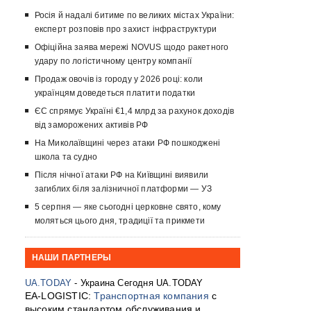
Росія й надалі битиме по великих містах України:
експерт розповів про захист інфраструктури
Офіційна заява мережі NOVUS щодо ракетного
удару по логістичному центру компанії
Продаж овочів із городу у 2026 році: коли
українцям доведеться платити податки
ЄС спрямує Україні €1,4 млрд за рахунок доходів
від заморожених активів РФ
На Миколаївщині через атаки РФ пошкоджені
школа та судно
Після нічної атаки РФ на Київщині виявили
загиблих біля залізничної платформи — УЗ
5 серпня — яке сьогодні церковне свято, кому
моляться цього дня, традиції та прикмети
НАШИ ПАРТНЕРЫ
UA.TODAY
- Украина Сегодня UA.TODAY
EA-LOGISTIC:
Транспортная компания
с
высоким стандартом обслуживания и