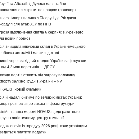
Грузії та Абхазії відбулося масштабне
дключення електрики: не працює транспорт
uters: Імпорт палива з Білорусі до РФ досяг
корду після атак ЗСУ по НПЗ
гроза відключення світла 6 серпня: в Укренерго
ли новий прогноз
сія знищила ключовий склад в Україні німецького
робника автохімії і мастил: деталі
липні через західний кордон України зафіксували
над 4,3 млн перетинів — ДПСУ
окада портів ставить під загрозу половину
спорту залізної руди з України – NV
НКРЕКП новий очільник
сія й надалі битиме по великих містах України:
сперт розповів про захист інфраструктури
іційна заява мережі NOVUS щодо ракетного
ару по логістичному центру компанії
одаж овочів із городу у 2026 році: коли українцям
ведеться платити податки