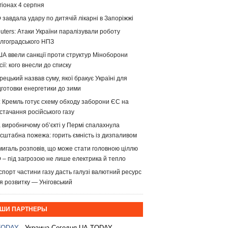
гіонах 4 серпня
 завдала удару по дитячій лікарні в Запоріжжі
uters: Атаки України паралізували роботу
лгоградського НПЗ
А ввели санкції проти структур Міноборони
сії: кого внесли до списку
рецький назвав суму, якої бракує Україні для
дготовки енергетики до зими
: Кремль готує схему обходу заборони ЄС на
стачання російського газу
 виробничому об’єкті у Пермі спалахнула
сштабна пожежа: горить ємність із дизпаливом
игаль розповів, що може стати головною ціллю
 – під загрозою не лише електрика й тепло
спорт частини газу дасть галузі валютний ресурс
я розвитку — Уніговський
ШИ ПАРТНЕРЫ
TODAY
- Украина Сегодня UA.TODAY