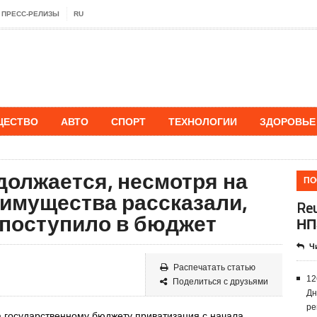
ПРЕСС-РЕЛИЗЫ
RU
ЩЕСТВО
АВТО
СПОРТ
ТЕХНОЛОГИИ
ЗДОРОВЬЕ
должается, несмотря на
ПО
симущества рассказали,
Re
 поступило в бюджет
НП
Ч
Распечатать статью
12
Поделиться с друзьями
Дн
ре
 государственному бюджету приватизация с начала