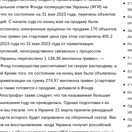
У 
циальном ответе Фонда госимущества Украины (ФГИ) на
ві
что по состоянию на 31 мая 2023 года, перечень объектов
Re
ций. С начала года по конец мая на продажу были
ре
состоялись электронные аукционы по продаже 170 объектов
За
на гривен (их стартовая цена при этом составляла 405,2
да
 2023 года по 31 мая 2023 года от приватизации
Ро
ви
ступлений, непосредственно связанных с процессом
У 
 Украины перечислено 1 134,36 миллиона гривен», —
по
 Фонд госимущества рассчитывает на скорую распродажу, а
Бл
ий Кроме того, по состоянию на конец мая были объявлены
ек
приватизации на сумму 274,97 миллиона гривен (стартовая
У 
и также готовятся к продаже, добавили в Фонде
Ро
Апострофа» также следует, что так называемая большая
ек
нынешнем году не проводилась. Однако подготовка к их
Оф
ее мы писали, что в Украине 21 марта приняли рекордный
уд
дств которого будет направлено на оборонный сектор. Вас
Пр
в на восста­новление: когда Украина получит российский
до