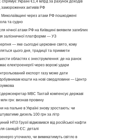
 спрямує Україні €1,4 млрд за рахунок доходів
д заморожених активів РФ
 Миколаївщині через атаки РФ пошкоджені
ола та судно
сля нічної атаки РФ на Київщині виявили загиблих
ля залізничної платформи — УЗ
серпня — яке сьогодні церковне свято, кому
ляться цього дня, традиції та прикмети
шести областях є знеструмлення: де на ранок
має електроенергії через ворожі удари
нтрольований експорт газу може дати
добувникам кошти на нові свердловини — Центр
зумкова
сдержсекретар МВС Тахтай компенсує державі
 млн грн: визнав провину
ни на пальне в Україні знову зростають: чи
штуватиме дизель 100 грн за літр
иний НПЗ Грузії відмовився від російської нафти
сля санкцій ЄС: деталі
ренерго уточнило, чи вимикатимуть світло в