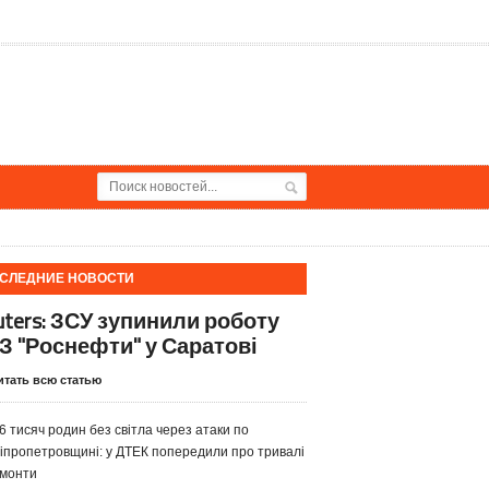
СЛЕДНИЕ НОВОСТИ
uters: ЗСУ зупинили роботу
З "Роснефти" у Саратові
итать всю статью
6 тисяч родин без світла через атаки по
іпропетровщині: у ДТЕК попередили про тривалі
монти