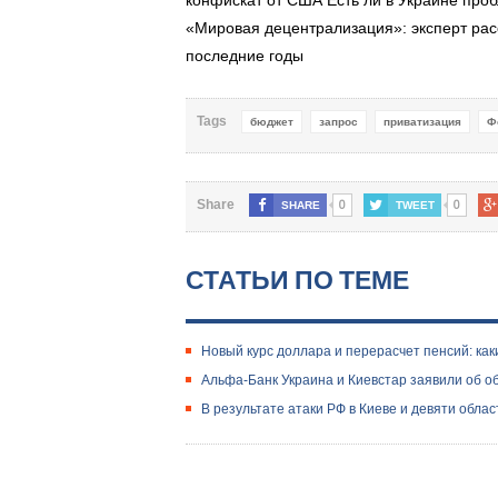
конфискат от США Есть ли в Украине проб
«Мировая децентрализация»: эксперт рас
последние годы
Tags
бюджет
запрос
приватизация
Ф
0
0
Share
SHARE
TWEET
СТАТЬИ ПО ТЕМЕ
Новый курс доллара и перерасчет пенсий: как
Альфа-Банк Украина и Киевстар заявили об о
В результате атаки РФ в Киеве и девяти обла