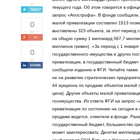
текущего года. Об этом говорится в офи
TWEET
запрос «Апострофа». В фонде сообщили, 
0
малой приватизации составлял 1513 пози
выставлены 323 объекта, за этот период 
+1
на общую сумму 1 миллиард 567,7 миллио
миллиона гривен). «За период с 1 января
0
государственного имущества и других по
приватизации, в государственный бюджет
SHARE
сообщили изданию в ФГИ. Читайте также:
не на развитие стратегических предприят
44 аукциона по продаже объектов малой 
цена). Другие объекты малой приватизаци
госимущества. Из ответа ФГИ на запрос «
приватизация по состоянию на сегодня в 
продаже ведется, отметили в фонде. Ран
государственный бюджет, большинство сре
может заинтересовать: Десятки миллиардо