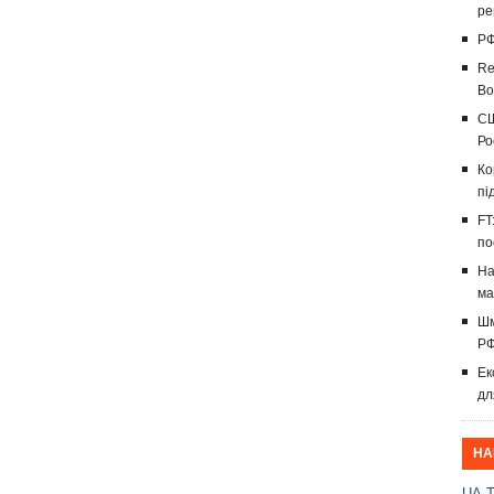
ре
РФ
Re
Во
СШ
Ро
Ко
пі
FT
по
На
ма
Шм
РФ
Ек
дл
НА
UA.