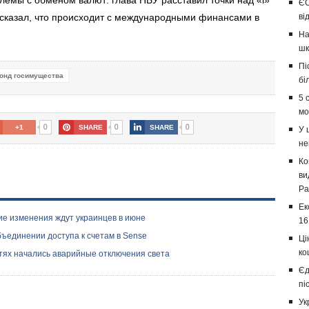
лемы с обменом валют: глава НБУ расставил точки над «і»
ЄС
сказал, что происходит с международными финансами в
ві
На
шк
Пі
онд госимущества
бі
5 
мо
0
0
0
+1
SHARE
SHARE
У 
не
Ко
ви
Ра
Ек
ие изменения ждут украинцев в июне
16
бъединении доступа к счетам в Sense
Ці
ко
стях начались аварийные отключения света
Єд
пі
Ук