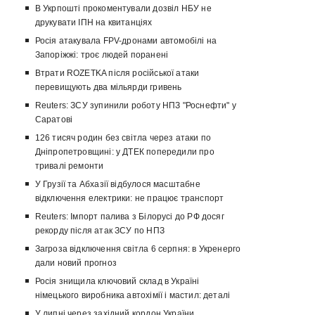
В Укрпошті прокоментували дозвіл НБУ не
друкувати ІПН на квитанціях
Росія атакувала FPV-дронами автомобілі на
Запоріжжі: троє людей поранені
Втрати ROZETKA після російської атаки
перевищують два мільярди гривень
Reuters: ЗСУ зупинили роботу НПЗ "Роснефти" у
Саратові
126 тисяч родин без світла через атаки по
Дніпропетровщині: у ДТЕК попередили про
тривалі ремонти
У Грузії та Абхазії відбулося масштабне
відключення електрики: не працює транспорт
Reuters: Імпорт палива з Білорусі до РФ досяг
рекорду після атак ЗСУ по НПЗ
Загроза відключення світла 6 серпня: в Укренерго
дали новий прогноз
Росія знищила ключовий склад в Україні
німецького виробника автохімії і мастил: деталі
У липні через західний кордон України