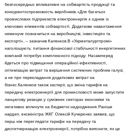
безпосередньо впливатиме на собівартість продукції та
конкурентоспроможність виробників.«Для багатьох
промислових підприємств електроенергія є одним із
ключових елементів собівартості. Додаткове навантаження
неминуче позначиться на виробництві, інвестиціях та
експорті», – зазначив Каленков.В «Укрметалургпромі»
наголошують: питання фінансової стабільності енергетичних
компаній потребує комплексного підходу. Насамперед
йдеться про підвищення операційної ефективності,
оптимізацію витрат та вирішення системних проблем галузі,
а не про перекладання додаткових витрат на
бізнес.Каленков також застеріг, що зміна тарифів на
передачу електроенергії для промисловості може запустити
ланцюгову реакцію у суміжних секторах економіки та
негативно вплинути на бюджетні надходження.Раніше
нардеп, ексміністра ЖКГ Олексій Кучеренко заявив, що
перш ніж переглядати тарифи на передачу та
диспетчеризацію електроенергії, потрібно вияснити, як це