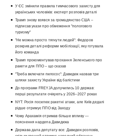
У ЄС змінили правила тимчасового захисту для
українських чоловіків: експерт розповів деталі
Трамп знову взявся за громадянство США –
підписав укази про обмеження "пологового
туризму"
"Не можна просто тягнути людей": Федоров
розкрив деталі реформи мобілізації, яку готувала
його команда
Трамп прокоментував прохання Зеленського про
ракети для ППО – що сказав
"Треба включати пилосос": Давидюк назвав три
шляхи захисту України від балістики
До програми FREYJA долучились 10 держав:
перші результати очікують у 2026–2027 роках
NYT: Росія посилює ракетні атаки, але Київ дедалі
рідше отримує ППО від Заходу
Чому Арахамія отримав більше впливу —
пояснення нардепа Давидюка
Держава дала депутату все: Давидюк розповів,