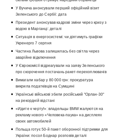
скільки грошей отримує народний обранець
У Вучича анонсували перший офіційний візит
Зеленського до Сербії: дата
Президент анонсував кадрові зміни через кризу з
водою в Марганці: деталі
Ситуація в енергосистемі: чи діятимуть графіки
Укренерго 7 серпня
Частина Львова залишилась без світла через
аварійне відключення
У Єврокомісії відреагували на заяву Зеленського
про скорочення постачань ракет-перехоплювачів
Вимагали хабар у 80 000 грн: прокуратура
викрила податківців на Сумщині
Українські військові збили російський "Орлан-30"
на рекордній відстані
«Идите к черту!»: владельцы BMW жалуются на
рекламу нового «Человека-паука» на дисплеях
своих автомобилей
Польща готує 50-й пакет оборонної підтримки для
України: посол Боднар розповів деталі