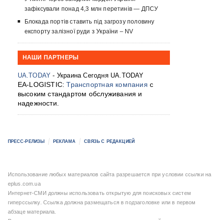
зафіксували понад 4,3 млн перетинів — ДПСУ
Блокада портів ставить під загрозу половину
експорту залізної руди з України – NV
НАШИ ПАРТНЕРЫ
UA.TODAY
- Украина Сегодня UA.TODAY
EA-LOGISTIC:
Транспортная компания
с
высоким стандартом обслуживания и
надежности.
ПРЕСС-РЕЛИЗЫ
РЕКЛАМА
СВЯЗЬ С РЕДАКЦИЕЙ
Использование любых материалов сайта разрешается при условии ссылки на
eplus.com.ua
Интернет-СМИ должны использовать открытую для поисковых систем
гиперссылку. Ссылка должна размещаться в подзаголовке или в первом
абзаце материала.