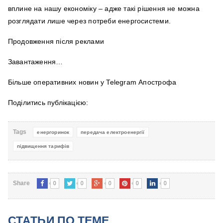
вплине на нашу економіку – адже такі рішення не можна
розглядати лише через потреби енергосистеми.
Продовження після реклами
Завантаження…
Більше оперативних новин у Telegram Апострофа
Поділитись публікацією:
Tags
енергоринок
передача електроенергії
підвищення тарифів
0
0
0
0
0
Share
СТАТЬИ ПО ТЕМЕ