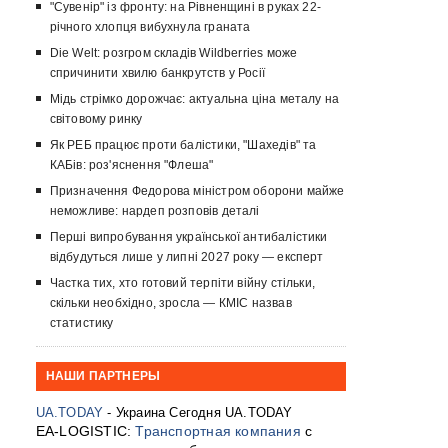
"Сувенір" із фронту: на Рівненщині в руках 22-
річного хлопця вибухнула граната
Die Welt: розгром складів Wildberries може
спричинити хвилю банкрутств у Росії
Мідь стрімко дорожчає: актуальна ціна металу на
світовому ринку
Як РЕБ працює проти балістики, "Шахедів" та
КАБів: роз'яснення "Флеша"
Призначення Федорова міністром оборони майже
неможливе: нардеп розповів деталі
Перші випробування української антибалістики
відбудуться лише у липні 2027 року — експерт
Частка тих, хто готовий терпіти війну стільки,
скільки необхідно, зросла — КМІС назвав
статистику
НАШИ ПАРТНЕРЫ
UA.TODAY
- Украина Сегодня UA.TODAY
EA-LOGISTIC:
Транспортная компания
с