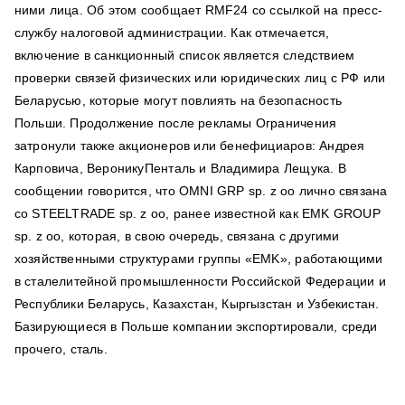
ними лица. Об этом сообщает RMF24 со ссылкой на пресс-
службу налоговой администрации. Как отмечается,
включение в санкционный список является следствием
проверки связей физических или юридических лиц с РФ или
Беларусью, которые могут повлиять на безопасность
Польши. Продолжение после рекламы Ограничения
затронули также акционеров или бенефициаров: Андрея
Карповича, ВероникуПенталь и Владимира Лещука. В
сообщении говорится, что OMNI GRP sp. z oo лично связана
со STEELTRADE sp. z oo, ранее известной как EMK GROUP
sp. z oo, которая, в свою очередь, связана с другими
хозяйственными структурами группы «EMK», работающими
в сталелитейной промышленности Российской Федерации и
Республики Беларусь, Казахстан, Кыргызстан и Узбекистан.
Базирующиеся в Польше компании экспортировали, среди
прочего, сталь.