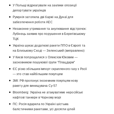
У Польщі відреагували на заклики опозиції
депортувати українців
Румунія затопила дві баржі на Дунаї для
забезпечення роботи АЕС
Незаконне утримання та анулювання відстрочок:
Лубінець заявив про порушення в Берегівському
ТЦК
Україна шукає додаткові ракети ППО в Європі та
на Близькому Сході — Зеленський (виправлено)
У Києві попрощалися з Олексієм Юковим —
засновником пошукової групи "Плацдарм"
ЄС різко збільшив імпорт скрапленого газу з Росії
— хто став найбільшим покупцем
ЗМІ: РФ пропонує іноземним покупцям нову
ракету для винищувача Су-57
Bloomberg: Україна не атакуватиме неросійські
нафтові танкери в Чорному морі
ПС: Росія вдарила по Україні шістьма
балістичними ракетами, усі досягли цілей