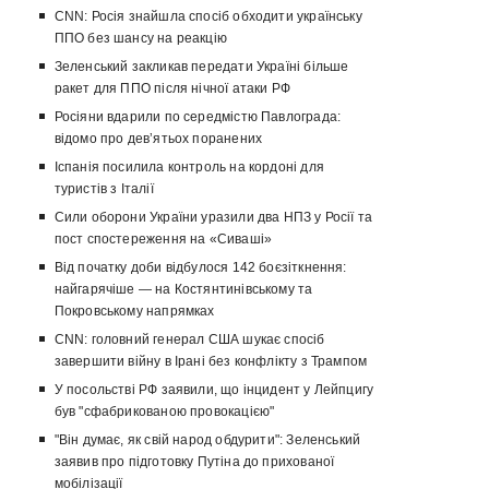
CNN: Росія знайшла спосіб обходити українську
ППО без шансу на реакцію
Зеленський закликав передати Україні більше
ракет для ППО після нічної атаки РФ
Росіяни вдарили по середмістю Павлограда:
відомо про девʼятьох поранених
Іспанія посилила контроль на кордоні для
туристів з Італії
Сили оборони України уразили два НПЗ у Росії та
пост спостереження на «Сиваші»
Від початку доби відбулося 142 боєзіткнення:
найгарячіше — на Костянтинівському та
Покровському напрямках
CNN: головний генерал США шукає спосіб
завершити війну в Ірані без конфлікту з Трампом
У посольстві РФ заявили, що інцидент у Лейпцигу
був "сфабрикованою провокацією"
"Він думає, як свій народ обдурити": Зеленський
заявив про підготовку Путіна до прихованої
мобілізації