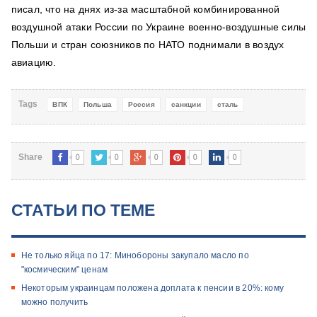
писал, что на днях из-за масштабной комбинированной
воздушной атаки России по Украине военно-воздушные силы
Польши и стран союзников по НАТО поднимали в воздух
авиацию.
Tags
ВПК
Польша
Россия
санкции
сталь
0
0
0
0
0
Share
СТАТЬИ ПО ТЕМЕ
Не только яйца по 17: Минобороны закупало масло по
"космическим" ценам
Некоторым украинцам положена доплата к пенсии в 20%: кому
можно получить