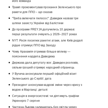
його команда
Трамп прокоментував прохання Зеленського про
ракети для ППО – що сказав
"Треба включати пилосос": Давидюк назвав три
шляхи захисту України від балістики
До програми FREYJA долучились 10 держав:
перші результати очікують у 2026–2027 роках
NYT: Росія посилює ракетні атаки, але Київ дедалі
рідше отримує ППО від Заходу
Чому Арахамія отримав більше впливу —
пояснення нардепа Давидюка
Держава дала депутату все: Давидюк розповів,
скільки грошей отримує народний обранець
У Вучича анонсували перший офіційний візит
Зеленського до Сербії: дата
Президент анонсував кадрові зміни через кризу з
водою в Марганці: деталі
Ситуація в енергосистемі: чи діятимуть графіки
Укренерго 7 серпня
Частина Львова залишилась без світла через