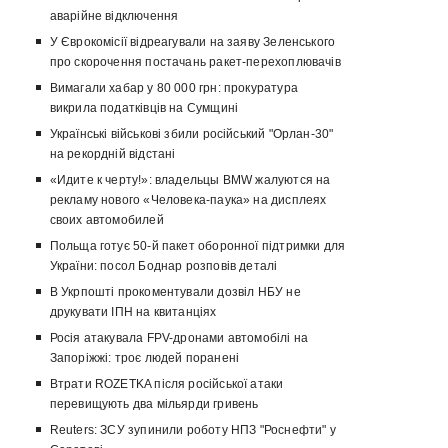
аварійне відключення
У Єврокомісії відреагували на заяву Зеленського
про скорочення постачань ракет-перехоплювачів
Вимагали хабар у 80 000 грн: прокуратура
викрила податківців на Сумщині
Українські військові збили російський "Орлан-30"
на рекордній відстані
«Идите к черту!»: владельцы BMW жалуются на
рекламу нового «Человека-паука» на дисплеях
своих автомобилей
Польща готує 50-й пакет оборонної підтримки для
України: посол Боднар розповів деталі
В Укрпошті прокоментували дозвіл НБУ не
друкувати ІПН на квитанціях
Росія атакувала FPV-дронами автомобілі на
Запоріжжі: троє людей поранені
Втрати ROZETKA після російської атаки
перевищують два мільярди гривень
Reuters: ЗСУ зупинили роботу НПЗ "Роснефти" у