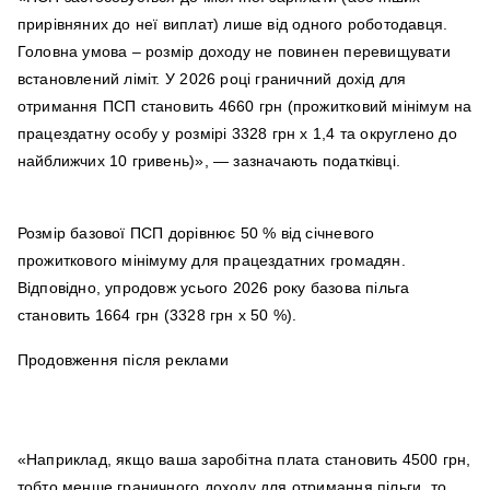
прирівняних до неї виплат) лише від одного роботодавця.
Головна умова – розмір доходу не повинен перевищувати
встановлений ліміт. У 2026 році граничний дохід для
отримання ПСП становить 4660 грн (прожитковий мінімум на
працездатну особу у розмірі 3328 грн х 1,4 та округлено до
найближчих 10 гривень)», — зазначають податківці.
Розмір базової ПСП дорівнює 50 % від січневого
прожиткового мінімуму для працездатних громадян.
Відповідно, упродовж усього 2026 року базова пільга
становить 1664 грн (3328 грн х 50 %).
Продовження після реклами
«Наприклад, якщо ваша заробітна плата становить 4500 грн,
тобто менше граничного доходу для отримання пільги, то