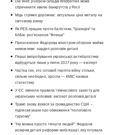
Die Welt: розгром складів Wildberries може
спричинити хвилю банкрутств у Росії
Мідь стрімко дорожчає: актуальна ціна металу на
світовому ринку
Як РЕБ працює проти балістики, "Шахедів" та
КАБів: роз'яснення "Флеша"
Призначення Федорова міністром оборони майже
неможливе: нардеп розповів деталі
Перші випробування української антибалістики
відбудуться лише у липні 2027 року — експерт
Частка тих, хто готовий терпіти війну стільки,
скільки необхідно, зросла — КМІС назвав
статистику
У ЄС змінили правила тимчасового захисту для
українських чоловіків: експерт розповів деталі
Трамп знову взявся за громадянство США –
підписав укази про обмеження "пологового
туризму"
"Не можна просто тягнути людей": Федоров
розкрив деталі реформи мобілізації, яку готувала