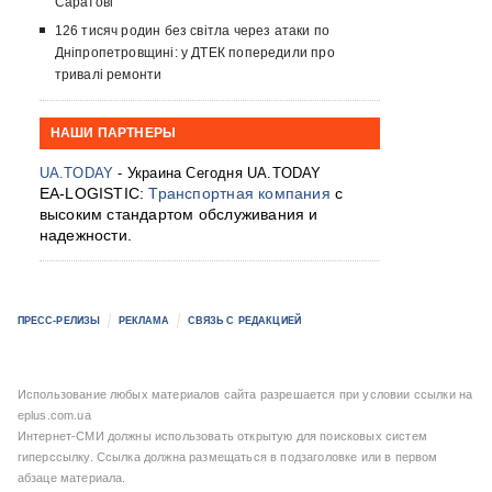
Саратові
126 тисяч родин без світла через атаки по
Дніпропетровщині: у ДТЕК попередили про
тривалі ремонти
НАШИ ПАРТНЕРЫ
UA.TODAY
- Украина Сегодня UA.TODAY
EA-LOGISTIC:
Транспортная компания
с
высоким стандартом обслуживания и
надежности.
ПРЕСС-РЕЛИЗЫ
РЕКЛАМА
СВЯЗЬ С РЕДАКЦИЕЙ
Использование любых материалов сайта разрешается при условии ссылки на
eplus.com.ua
Интернет-СМИ должны использовать открытую для поисковых систем
гиперссылку. Ссылка должна размещаться в подзаголовке или в первом
абзаце материала.