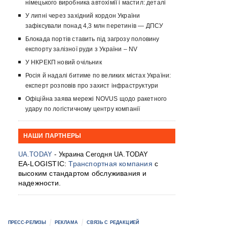
німецького виробника автохімії і мастил: деталі
У липні через західний кордон України
зафіксували понад 4,3 млн перетинів — ДПСУ
Блокада портів ставить під загрозу половину
експорту залізної руди з України – NV
У НКРЕКП новий очільник
Росія й надалі битиме по великих містах України:
експерт розповів про захист інфраструктури
Офіційна заява мережі NOVUS щодо ракетного
удару по логістичному центру компанії
НАШИ ПАРТНЕРЫ
UA.TODAY
- Украина Сегодня UA.TODAY
EA-LOGISTIC:
Транспортная компания
с
высоким стандартом обслуживания и
надежности.
ПРЕСС-РЕЛИЗЫ
РЕКЛАМА
СВЯЗЬ С РЕДАКЦИЕЙ