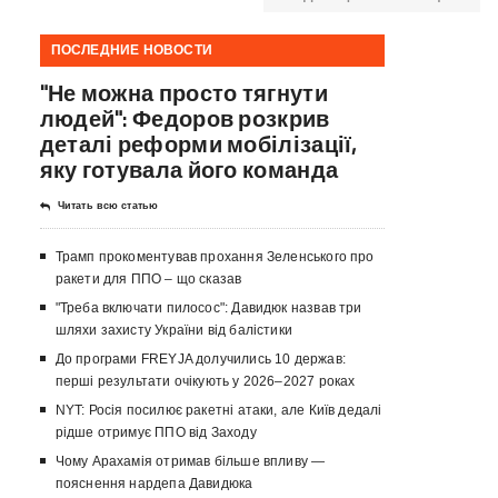
ПОСЛЕДНИЕ НОВОСТИ
"Не можна просто тягнути
людей": Федоров розкрив
деталі реформи мобілізації,
яку готувала його команда
Читать всю статью
Трамп прокоментував прохання Зеленського про
ракети для ППО – що сказав
"Треба включати пилосос": Давидюк назвав три
шляхи захисту України від балістики
До програми FREYJA долучились 10 держав:
перші результати очікують у 2026–2027 роках
NYT: Росія посилює ракетні атаки, але Київ дедалі
рідше отримує ППО від Заходу
Чому Арахамія отримав більше впливу —
пояснення нардепа Давидюка