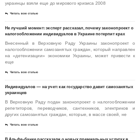
украинцы взяли еще до мирового кризиса 2008
Читать всю статью
Не лучший момент: эксперт рассказал, почему законопроект о
налогообложении индивидуалов в Украине потерпит крах
Внесенный в Верховную Раду Украины законопроект о
налогообложении самозанятых граждан, который направлен
на «детенизации» экономики Украины, может привести к
еще
Читать всю статью
Индивидуалов — на учет: как государство давит самозанятых
украинцев
В Верховную Раду подан законопроект о налогообложении
репетиторов, переводчиков, сантехников, электриков и
других самозанятых граждан, которые, в массе своей, не
Читать всю статью
В Альфа-банке рассказали о новых премиальных услугах в