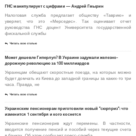
ГНС манипулирует с цифрами — Андрей Гмырин
Налоговая служба предлагает обществу «Таврию» и
уверяет, что это «Мерседес». Так оценивает отчет
руководства ГНС доцент Университета государственной
фискальной службы
Читать всю статью
Может дешевле Гиперлуп? В Украине задумали железно­
дорожную революцию за 100 миллиардов
Украинцам обещают скоростные поезда, на которых можно
будет домчать из Киева до западной границы за каких-то три
часа. Правда, не
Читать всю статью
​Украинским пенсионерам приготовили новый "сюрприз": что
изменится 1 сентября и кого коснется
Украинские пенсионерив ждут перемены. В частности,
вводится получение пенсий и пособий через текущие счета
в банках. Об этом сообщает пресс-служба