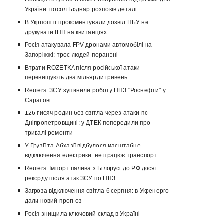
України: посол Боднар розповів деталі
В Укрпошті прокоментували дозвіл НБУ не
друкувати ІПН на квитанціях
Росія атакувала FPV-дронами автомобілі на
Запоріжжі: троє людей поранені
Втрати ROZETKA після російської атаки
перевищують два мільярди гривень
Reuters: ЗСУ зупинили роботу НПЗ "Роснефти" у
Саратові
126 тисяч родин без світла через атаки по
Дніпропетровщині: у ДТЕК попередили про
тривалі ремонти
У Грузії та Абхазії відбулося масштабне
відключення електрики: не працює транспорт
Reuters: Імпорт палива з Білорусі до РФ досяг
рекорду після атак ЗСУ по НПЗ
Загроза відключення світла 6 серпня: в Укренерго
дали новий прогноз
Росія знищила ключовий склад в Україні