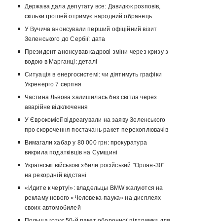
Держава дала депутату все: Давидюк розповів,
скільки грошей отримує народний обранець
У Вучича анонсували перший офіційний візит
Зеленського до Сербії: дата
Президент анонсував кадрові зміни через кризу з
водою в Марганці: деталі
Ситуація в енергосистемі: чи діятимуть графіки
Укренерго 7 серпня
Частина Львова залишилась без світла через
аварійне відключення
У Єврокомісії відреагували на заяву Зеленського
про скорочення постачань ракет-перехоплювачів
Вимагали хабар у 80 000 грн: прокуратура
викрила податківців на Сумщині
Українські військові збили російський "Орлан-30"
на рекордній відстані
«Идите к черту!»: владельцы BMW жалуются на
рекламу нового «Человека-паука» на дисплеях
своих автомобилей
Польща готує 50-й пакет оборонної підтримки для